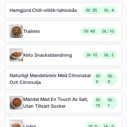
Hemgjord Chili-vitlök-tahinisås
GI: 35
GL: 4
Trailmix
GI: 40
GL: 10
Keto Snacksblandning
GI: 10
GL: 2
Naturligt Mandelsmör Med Citronskal
GI:
GL:
0
0
Och Citronolja
Mandel Med En Touch Av Salt,
GI:
GL:
15
1
Utan Tillsatt Socker
Linfrö
GI: 0
GL: 0