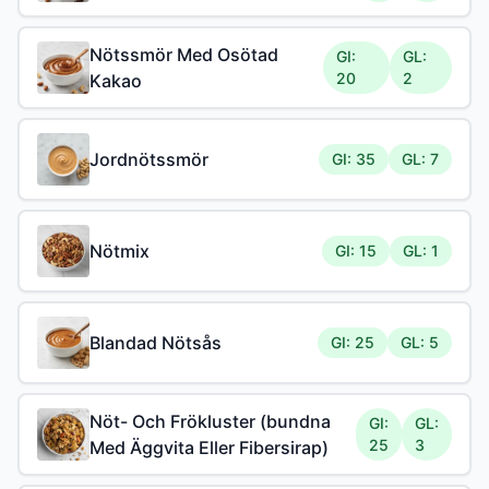
Nötssmör Med Osötad
GI:
GL:
20
2
Kakao
Jordnötssmör
GI: 35
GL: 7
Nötmix
GI: 15
GL: 1
Blandad Nötsås
GI: 25
GL: 5
Nöt- Och Frökluster (bundna
GI:
GL:
25
3
Med Äggvita Eller Fibersirap)