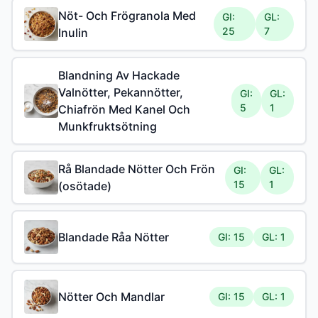
Nöt- Och Frögranola Med
GI:
GL:
25
7
Inulin
Blandning Av Hackade
Valnötter, Pekannötter,
GI:
GL:
5
1
Chiafrön Med Kanel Och
Munkfruktsötning
Rå Blandade Nötter Och Frön
GI:
GL:
15
1
(osötade)
Blandade Råa Nötter
GI: 15
GL: 1
Nötter Och Mandlar
GI: 15
GL: 1