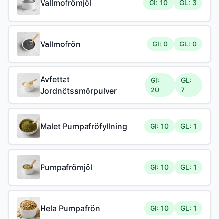
Vallmofrömjöl
GI: 10
GL: 3
Vallmofrön
GI: 0
GL: 0
Avfettat
GI:
GL:
20
7
Jordnötssmörpulver
Malet Pumpafröfyllning
GI: 10
GL: 1
Pumpafrömjöl
GI: 10
GL: 1
Hela Pumpafrön
GI: 10
GL: 1