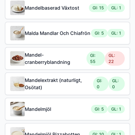
Mandelbaserad Växtost
GI: 15
GL: 1
Malda Mandlar Och Chiafrön
GI: 5
GL: 1
Mandel-
GI:
GL:
55
22
cranberryblandning
Mandelextrakt (naturligt,
GI:
GL:
0
0
Osötat)
Mandelmjöl
GI: 5
GL: 1
Mandelmjöl Pizzabotten
GI: 10
GL: 1