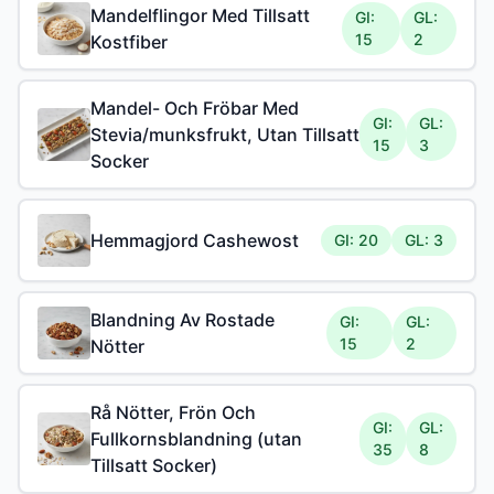
Mandelflingor Med Tillsatt
GI:
GL:
15
2
Kostfiber
Mandel- Och Fröbar Med
GI:
GL:
Stevia/munksfrukt, Utan Tillsatt
15
3
Socker
Hemmagjord Cashewost
GI: 20
GL: 3
Blandning Av Rostade
GI:
GL:
15
2
Nötter
Rå Nötter, Frön Och
GI:
GL:
Fullkornsblandning (utan
35
8
Tillsatt Socker)