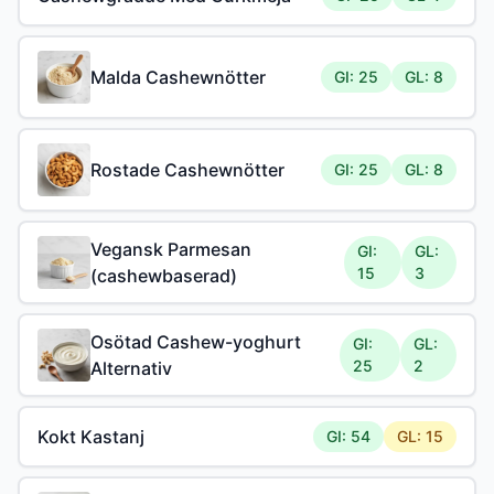
Malda Cashewnötter
GI: 25
GL: 8
Rostade Cashewnötter
GI: 25
GL: 8
Vegansk Parmesan
GI:
GL:
15
3
(cashewbaserad)
Osötad Cashew-yoghurt
GI:
GL:
25
2
Alternativ
Kokt Kastanj
GI: 54
GL: 15