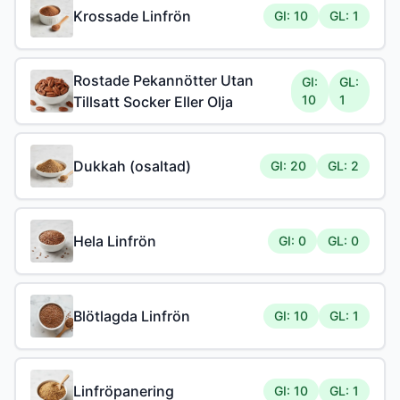
Krossade Linfrön
GI: 10
GL: 1
Rostade Pekannötter Utan
GI:
GL:
10
1
Tillsatt Socker Eller Olja
Dukkah (osaltad)
GI: 20
GL: 2
Hela Linfrön
GI: 0
GL: 0
Blötlagda Linfrön
GI: 10
GL: 1
Linfröpanering
GI: 10
GL: 1