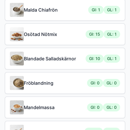
Malda Chiafrön
GI: 1
GL: 1
Osötad Nötmix
GI: 15
GL: 1
Blandade Salladskärnor
GI: 10
GL: 1
Fröblandning
GI: 0
GL: 0
Mandelmassa
GI: 0
GL: 0