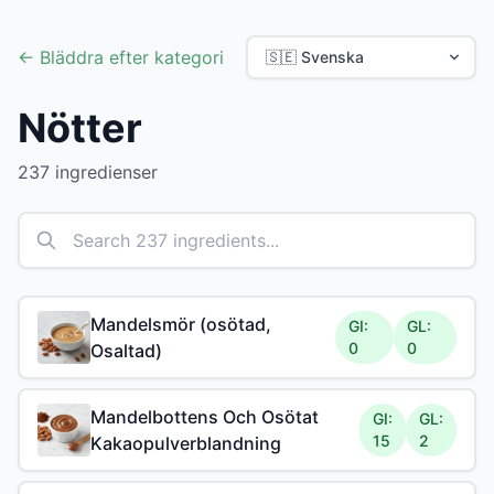
← Bläddra efter kategori
Nötter
237 ingredienser
Mandelsmör (osötad,
GI:
GL:
0
0
Osaltad)
Mandelbottens Och Osötat
GI:
GL:
15
2
Kakaopulverblandning