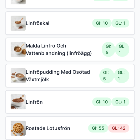
Linfröskal
GI: 10
GL: 1
Malda Linfrö Och
GI:
GL:
5
1
Vattenblandning (linfröägg)
Linfröpudding Med Osötad
GI:
GL:
5
1
Växtmjölk
Linfrön
GI: 10
GL: 1
Rostade Lotusfrön
GI: 55
GL: 42