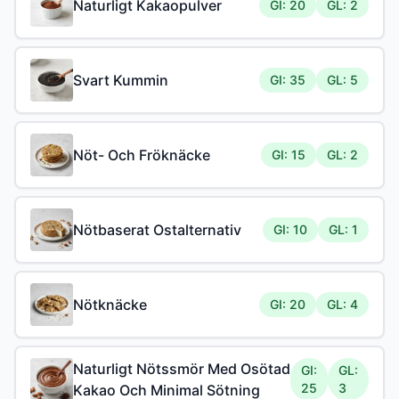
Naturligt Kakaopulver
GI: 20
GL: 2
Svart Kummin
GI: 35
GL: 5
Nöt- Och Fröknäcke
GI: 15
GL: 2
Nötbaserat Ostalternativ
GI: 10
GL: 1
Nötknäcke
GI: 20
GL: 4
Naturligt Nötssmör Med Osötad
GI:
GL:
25
3
Kakao Och Minimal Sötning