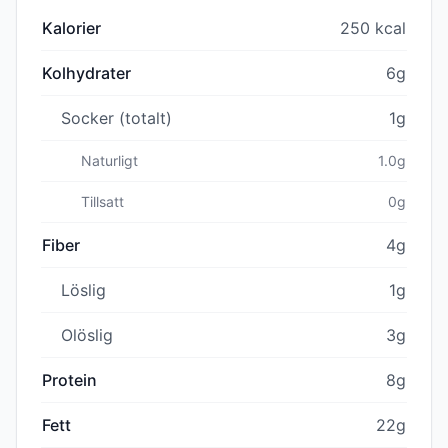
Kalorier
250 kcal
Kolhydrater
6g
Socker (totalt)
1g
Naturligt
1.0g
Tillsatt
0g
Fiber
4g
Löslig
1g
Olöslig
3g
Protein
8g
Fett
22g