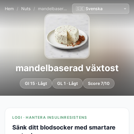
Hem
/
Nuts
/
mandelbaserad växtost
mandelbaserad växtost
GI 15 · Lågt
GL 1 · Lågt
Score 7/10
LOGI · HANTERA INSULINRESISTENS
Sänk ditt blodsocker med smartare