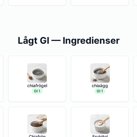
Lågt GI — Ingredienser
chiafrögel
chiaägg
GI 1
GI 1
Chiafrön
Erytritol