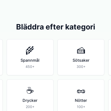
Bläddra efter kategori
🌾
🍰
Spannmål
Sötsaker
450+
300+
☕
🥜
Drycker
Nötter
200+
100+