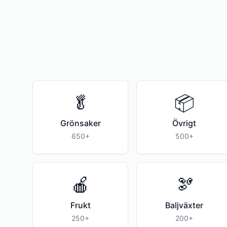
🥬
📦
Grönsaker
Övrigt
650+
500+
🍎
🫘
Frukt
Baljväxter
250+
200+