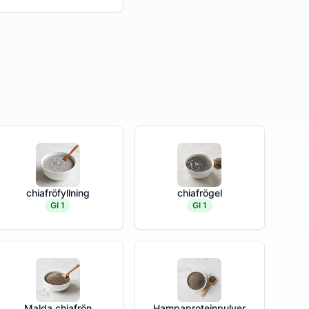
chiafröfyllning
chiafrögel
GI 1
GI 1
Malda chiafrön
Hampaproteinpulver