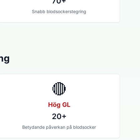
70+
Snabb blodsockerstegring
ing
🔴
Hög GL
20+
Betydande påverkan på blodsocker