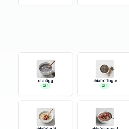
chiaägg
chiafröflingor
GI 1
GI 1
chiafrögröt
chiafröspread