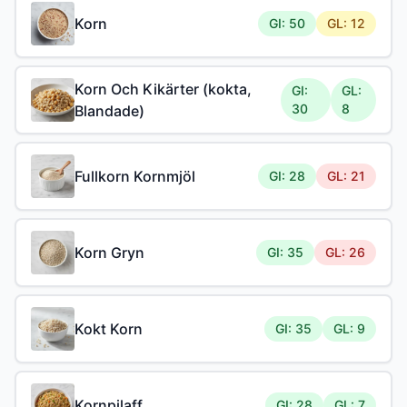
Korn
GI: 50
GL: 12
Korn Och Kikärter (kokta,
GI:
GL:
30
8
Blandade)
Fullkorn Kornmjöl
GI: 28
GL: 21
Korn Gryn
GI: 35
GL: 26
Kokt Korn
GI: 35
GL: 9
Kornpilaff
GI: 28
GL: 7