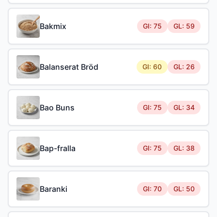
Bakmix
GI: 75
GL: 59
Balanserat Bröd
GI: 60
GL: 26
Bao Buns
GI: 75
GL: 34
Bap-fralla
GI: 75
GL: 38
Baranki
GI: 70
GL: 50