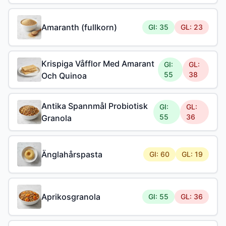
Amaranth (fullkorn)
GI: 35
GL: 23
Krispiga Våfflor Med Amarant
GI:
GL:
55
38
Och Quinoa
Antika Spannmål Probiotisk
GI:
GL:
55
36
Granola
Änglahårspasta
GI: 60
GL: 19
Aprikosgranola
GI: 55
GL: 36