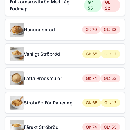
Fullkornsrostbröd Med Låg
GI:
GL:
55
22
Fodmap
Honungsbröd
GI: 70
GL: 38
Vanligt Ströbröd
GI: 65
GL: 12
Lätta Brödsmulor
GI: 74
GL: 53
Ströbröd För Panering
GI: 65
GL: 12
Färskt Ströbröd
GI: 74
GL: 53