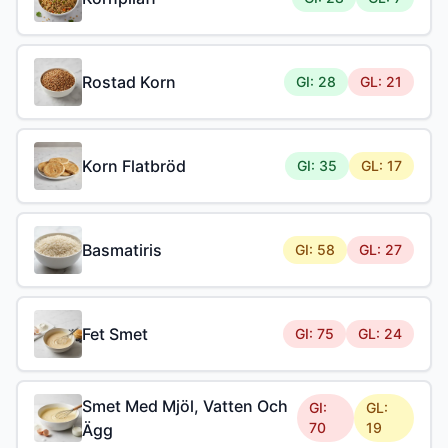
Rostad Korn
GI: 28
GL: 21
Korn Flatbröd
GI: 35
GL: 17
Basmatiris
GI: 58
GL: 27
Fet Smet
GI: 75
GL: 24
Smet Med Mjöl, Vatten Och
GI:
GL:
70
19
Ägg