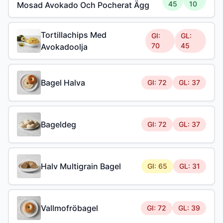
45
10
Mosad Avokado Och Pocherat Ägg
Tortillachips Med
GI:
GL:
70
45
Avokadoolja
Bagel Halva
GI: 72
GL: 37
Bageldeg
GI: 72
GL: 37
Halv Multigrain Bagel
GI: 65
GL: 31
Vallmofröbagel
GI: 72
GL: 39