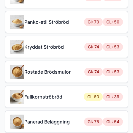
Panko-stil Ströbröd
GI: 70
GL: 50
Kryddat Ströbröd
GI: 74
GL: 53
Rostade Brödsmulor
GI: 74
GL: 53
Fullkornströbröd
GI: 60
GL: 39
Panerad Beläggning
GI: 75
GL: 54