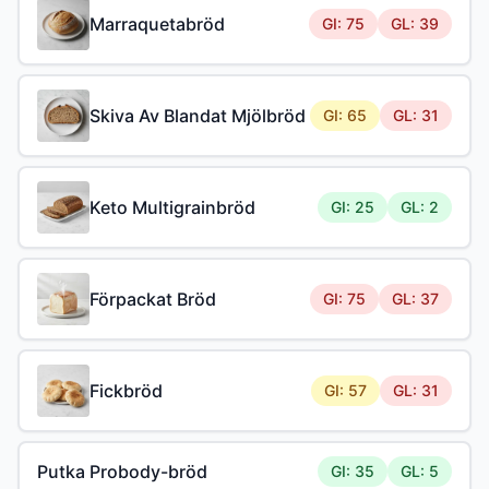
Marraquetabröd
GI: 75
GL: 39
Skiva Av Blandat Mjölbröd
GI: 65
GL: 31
Keto Multigrainbröd
GI: 25
GL: 2
Förpackat Bröd
GI: 75
GL: 37
Fickbröd
GI: 57
GL: 31
Putka Probody-bröd
GI: 35
GL: 5