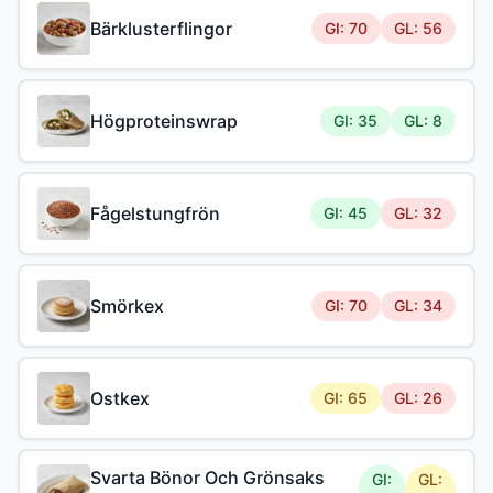
Bärklusterflingor
GI: 70
GL: 56
Högproteinswrap
GI: 35
GL: 8
Fågelstungfrön
GI: 45
GL: 32
Smörkex
GI: 70
GL: 34
Ostkex
GI: 65
GL: 26
Svarta Bönor Och Grönsaks
GI:
GL: