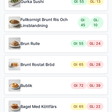
Gurka Sushi
GI: 55
GL: 13
Fullkornigt Brunt Ris Och
GI:
GL:
45
10
Linsblandning
Brun Rulle
GI: 55
GL: 24
Brunt Rostat Bröd
GI: 65
GL: 28
Bublik
GI: 72
GL: 39
Bagel Med Köttfärs
GI: 65
GL: 22