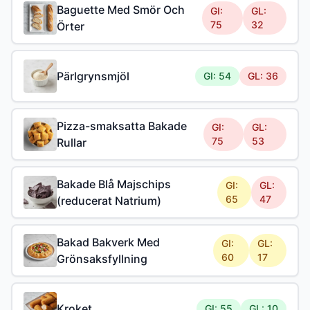
Baguette Med Smör Och
GI:
GL:
75
32
Örter
Pärlgrynsmjöl
GI: 54
GL: 36
Pizza-smaksatta Bakade
GI:
GL:
75
53
Rullar
Bakade Blå Majschips
GI:
GL:
65
47
(reducerat Natrium)
Bakad Bakverk Med
GI:
GL:
60
17
Grönsaksfyllning
Kroket
GI: 55
GL: 10