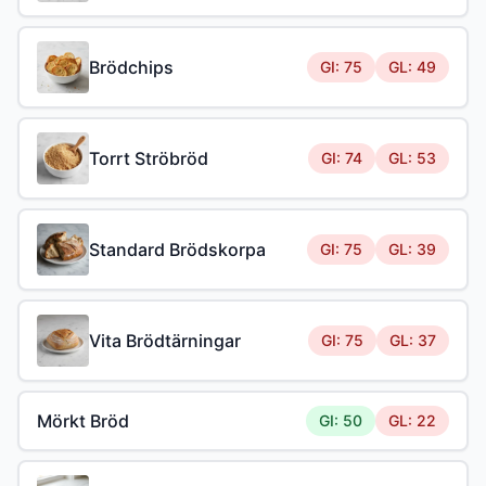
Brödchips
GI: 75
GL: 49
Torrt Ströbröd
GI: 74
GL: 53
Standard Brödskorpa
GI: 75
GL: 39
Vita Brödtärningar
GI: 75
GL: 37
Mörkt Bröd
GI: 50
GL: 22