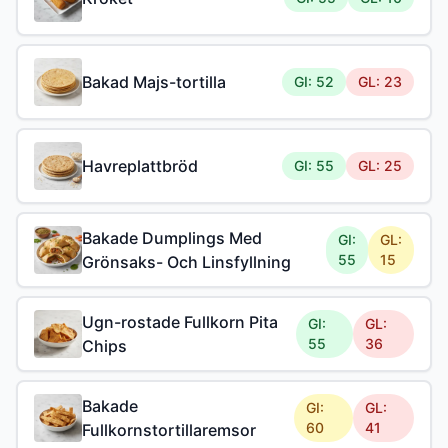
Bakad Majs-tortilla
GI: 52
GL: 23
Havreplattbröd
GI: 55
GL: 25
Bakade Dumplings Med
GI:
GL:
55
15
Grönsaks- Och Linsfyllning
Ugn-rostade Fullkorn Pita
GI:
GL:
55
36
Chips
Bakade
GI:
GL:
60
41
Fullkornstortillaremsor