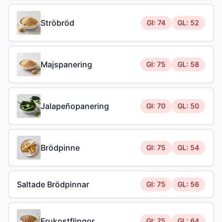
Ströbröd
GI: 74
GL: 52
Majspanering
GI: 75
GL: 58
Jalapeñopanering
GI: 70
GL: 50
Brödpinne
GI: 75
GL: 54
Saltade Brödpinnar
GI: 75
GL: 56
Frukostflingor
GI: 75
GL: 64