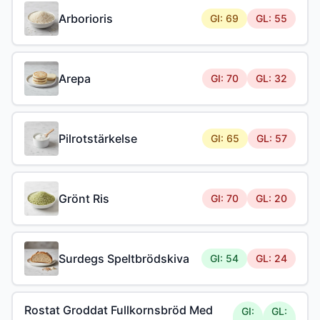
Arborioris
GI: 69
GL: 55
Arepa
GI: 70
GL: 32
Pilrotstärkelse
GI: 65
GL: 57
Grönt Ris
GI: 70
GL: 20
Surdegs Speltbrödskiva
GI: 54
GL: 24
Rostat Groddat Fullkornsbröd Med
GI:
GL: