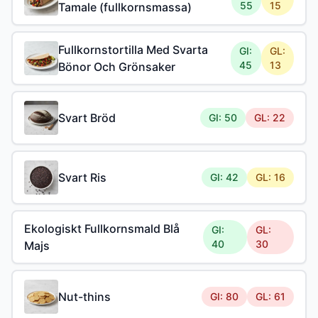
55
15
Tamale (fullkornsmassa)
Fullkornstortilla Med Svarta
GI:
GL:
45
13
Bönor Och Grönsaker
Svart Bröd
GI: 50
GL: 22
Svart Ris
GI: 42
GL: 16
Ekologiskt Fullkornsmald Blå
GI:
GL:
40
30
Majs
Nut-thins
GI: 80
GL: 61