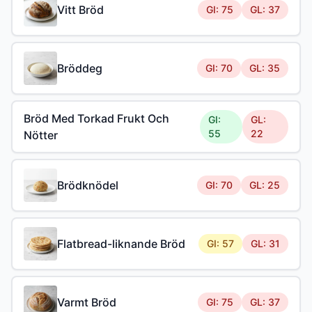
Vitt Bröd
GI: 75
GL: 37
Bröddeg
GI: 70
GL: 35
Bröd Med Torkad Frukt Och
GI:
GL:
55
22
Nötter
Brödknödel
GI: 70
GL: 25
Flatbread-liknande Bröd
GI: 57
GL: 31
Varmt Bröd
GI: 75
GL: 37