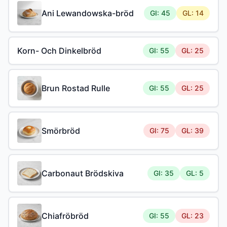
Ani Lewandowska-bröd
GI: 45
GL: 14
Korn- Och Dinkelbröd
GI: 55
GL: 25
Brun Rostad Rulle
GI: 55
GL: 25
Smörbröd
GI: 75
GL: 39
Carbonaut Brödskiva
GI: 35
GL: 5
Chiafröbröd
GI: 55
GL: 23