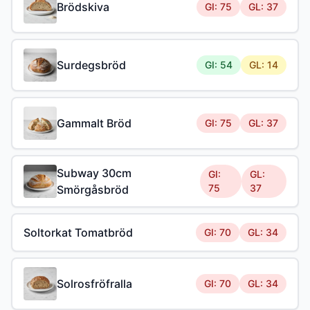
Brödskiva
GI: 75
GL: 37
Surdegsbröd
GI: 54
GL: 14
Gammalt Bröd
GI: 75
GL: 37
Subway 30cm
GI:
GL:
75
37
Smörgåsbröd
Soltorkat Tomatbröd
GI: 70
GL: 34
Solrosfröfralla
GI: 70
GL: 34