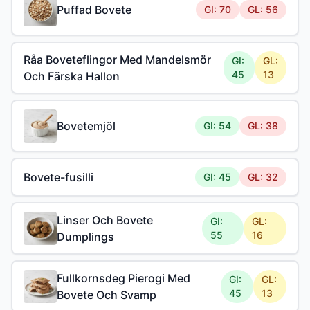
Puffad Bovete
GI: 70
GL: 56
Råa Boveteflingor Med Mandelsmör
GI:
GL:
45
13
Och Färska Hallon
Bovetemjöl
GI: 54
GL: 38
Bovete-fusilli
GI: 45
GL: 32
Linser Och Bovete
GI:
GL:
55
16
Dumplings
Fullkornsdeg Pierogi Med
GI:
GL:
45
13
Bovete Och Svamp