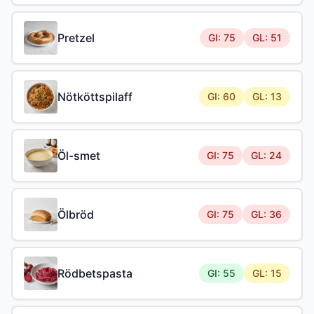
Pretzel
GI: 75
GL: 51
Nötköttspilaff
GI: 60
GL: 13
Öl-smet
GI: 75
GL: 24
Ölbröd
GI: 75
GL: 36
Rödbetspasta
GI: 55
GL: 15