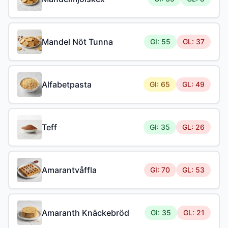
Mandel Nöt Tunna
GI: 55
GL: 37
Alfabetpasta
GI: 65
GL: 49
Teff
GI: 35
GL: 26
Amarantvåffla
GI: 70
GL: 53
Amaranth Knäckebröd
GI: 35
GL: 21