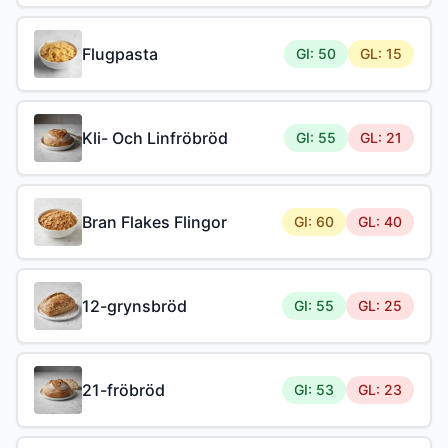
Flugpasta
GI: 50
GL: 15
Kli- Och Linfröbröd
GI: 55
GL: 21
Bran Flakes Flingor
GI: 60
GL: 40
12-grynsbröd
GI: 55
GL: 25
21-fröbröd
GI: 53
GL: 23