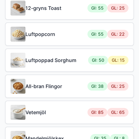
12-gryns Toast
GI: 55
GL: 25
Luftpopcorn
GI: 55
GL: 22
Luftpoppad Sorghum
GI: 50
GL: 15
All-bran Flingor
GI: 38
GL: 25
Vetemjöl
GI: 85
GL: 65
Mandelmjölskex
GI: 35
GL: 8