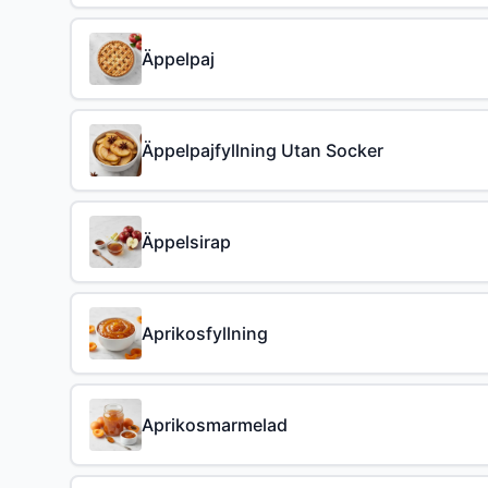
Äppelpaj
Äppelpajfyllning Utan Socker
Äppelsirap
Aprikosfyllning
Aprikosmarmelad