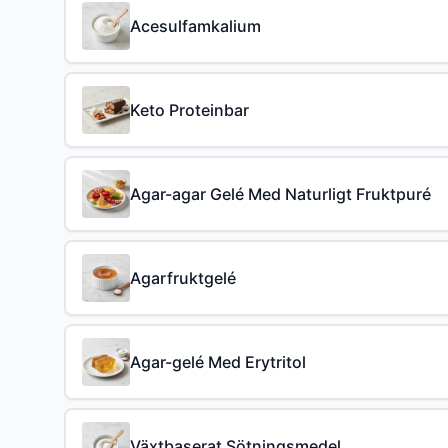
Acesulfamkalium
Keto Proteinbar
Agar-agar Gelé Med Naturligt Fruktpuré
Agarfruktgelé
Agar-gelé Med Erytritol
Växtbaserat Sötningsmedel