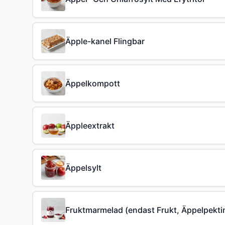
Äpple-kanel Flingbar
Äppelkompott
Äppleextrakt
Äppelsylt
Fruktmarmelad (endast Frukt, Äppelpektin,