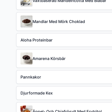
Växtbaserad Mandelricotta Med Blåbär
Mandlar Med Mörk Choklad
Aloha Proteinbar
Amarena Körsbär
Pannkakor
Djurformade Kex
Äppel- Och Chiafrösylt Med Erytritol