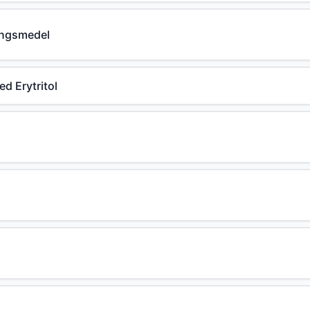
ingsmedel
d Erytritol