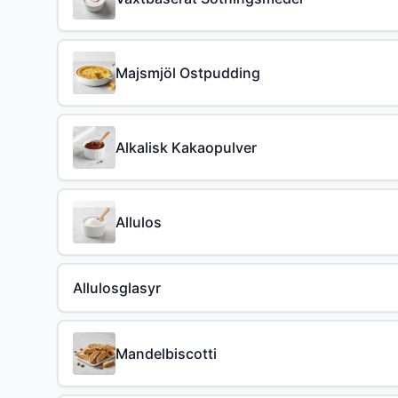
Majsmjöl Ostpudding
Alkalisk Kakaopulver
Allulos
Allulosglasyr
Mandelbiscotti