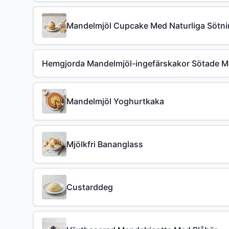
Mandelmjöl Cupcake Med Naturliga Sötn
Hemgjorda Mandelmjöl-ingefärskakor Sötade Me
Mandelmjöl Yoghurtkaka
Mjölkfri Bananglass
Custarddeg