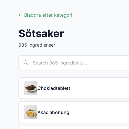
← Bläddra efter kategori
Sötsaker
985 ingredienser
Chokladtablett
Akaciahonung