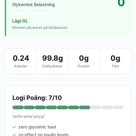
0
Glykemisk Belastning
Lågt GL
Minimal påverkan på blodsocker
0.24
99.8g
0g
0g
Kalorier
Kolhydrater
Protein
Fett
Logi Poäng: 7/10
Varför detta betyg?
✓
zero glycemic load
✓
no effect on insulin levels