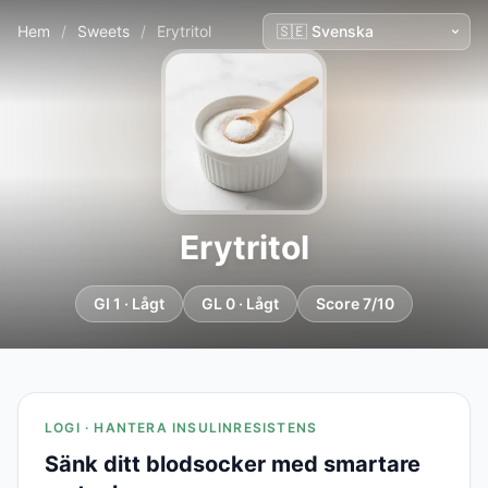
Hem
/
Sweets
/
Erytritol
Erytritol
GI 1 · Lågt
GL 0 · Lågt
Score 7/10
LOGI · HANTERA INSULINRESISTENS
Sänk ditt blodsocker med smartare