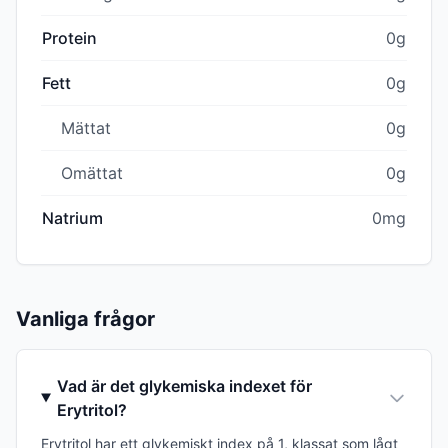
Protein
0g
Fett
0g
Mättat
0g
Omättat
0g
Natrium
0mg
Vanliga frågor
Vad är det glykemiska indexet för
Erytritol?
Erytritol har ett glykemiskt index på 1, klassat som lågt