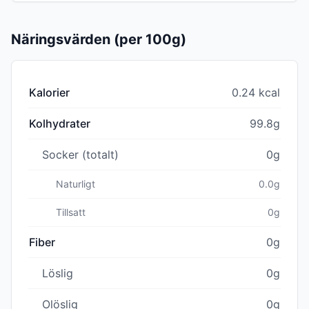
Näringsvärden (per 100g)
Kalorier
0.24 kcal
Kolhydrater
99.8g
Socker (totalt)
0g
Naturligt
0.0g
Tillsatt
0g
Fiber
0g
Löslig
0g
Olöslig
0g