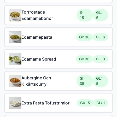
Torrrostade
GI:
GL:
15
5
Edamamebönor
Edamamepasta
GI: 30
GL: 6
Edamame Spread
GI: 30
GL: 3
Aubergine Och
GI:
GL:
35
5
Kikärtscurry
Extra Fasta Tofustrimlor
GI: 15
GL: 1