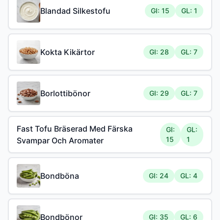
Blandad Silkestofu
GI: 15
GL: 1
Kokta Kikärtor
GI: 28
GL: 7
Borlottibönor
GI: 29
GL: 7
Fast Tofu Bräserad Med Färska
GI:
GL:
15
1
Svampar Och Aromater
Bondböna
GI: 24
GL: 4
Bondbönor
GI: 35
GL: 6