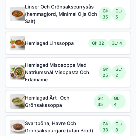
Linser Och Grönsakscurrysås
GI:
GL:
(hemmagjord, Minimal Olja Och
35
5
Salt)
Hemlagad Linssoppa
GI: 32
GL: 4
Hemlagad Misosoppa Med
GI:
GL:
Natriumsnål Misopasta Och
25
2
Edamame
Hemlagad Ärt- Och
GI:
GL:
35
4
Grönsakssoppa
Svartböna, Havre Och
GI:
GL:
38
8
Grönsaksburgare (utan Bröd)