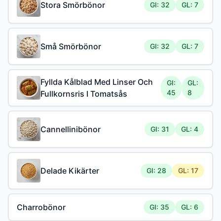
Stora Smörbönor
GI: 32
GL: 7
Små Smörbönor
GI: 32
GL: 7
Fyllda Kålblad Med Linser Och
GI:
GL:
45
8
Fullkornsris I Tomatsås
Cannellinibönor
GI: 31
GL: 4
Delade Kikärter
GI: 28
GL: 17
Charrobönor
GI: 35
GL: 6