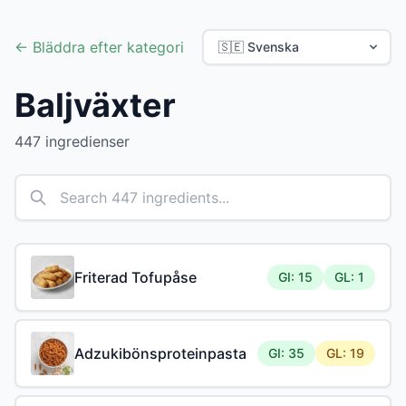
← Bläddra efter kategori
Baljväxter
447 ingredienser
Friterad Tofupåse
GI: 15
GL: 1
Adzukibönsproteinpasta
GI: 35
GL: 19