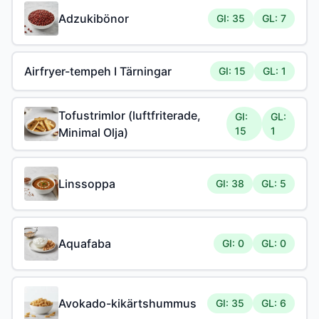
Adzukibönor
GI: 35
GL: 7
Airfryer-tempeh I Tärningar
GI: 15
GL: 1
Tofustrimlor (luftfriterade,
GI:
GL:
15
1
Minimal Olja)
Linssoppa
GI: 38
GL: 5
Aquafaba
GI: 0
GL: 0
Avokado-kikärtshummus
GI: 35
GL: 6