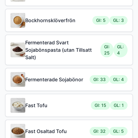
Bockhornsklöverfrön
GI: 5
GL: 3
Fermenterad Svart
GI:
GL:
Sojabönspasta (utan Tillsatt
25
4
Salt)
Fermenterade Sojabönor
GI: 33
GL: 4
Fast Tofu
GI: 15
GL: 1
Fast Osaltad Tofu
GI: 32
GL: 5