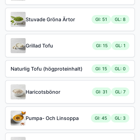
Stuvade Gröna Ärtor
GI: 51
GL: 8
Grillad Tofu
GI: 15
GL: 1
Naturlig Tofu (högproteinhalt)
GI: 15
GL: 0
Haricotsbönor
GI: 31
GL: 7
Pumpa- Och Linsoppa
GI: 45
GL: 3