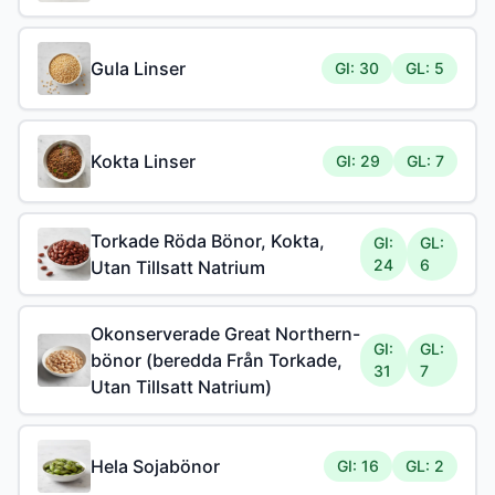
Gula Linser
GI: 30
GL: 5
Kokta Linser
GI: 29
GL: 7
Torkade Röda Bönor, Kokta,
GI:
GL:
24
6
Utan Tillsatt Natrium
Okonserverade Great Northern-
GI:
GL:
bönor (beredda Från Torkade,
31
7
Utan Tillsatt Natrium)
Hela Sojabönor
GI: 16
GL: 2