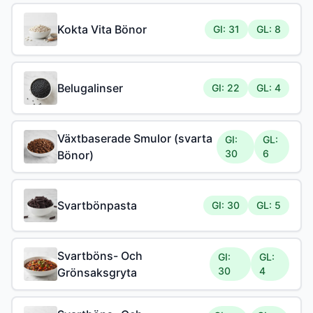
Kokta Vita Bönor
GI: 31
GL: 8
Belugalinser
GI: 22
GL: 4
Växtbaserade Smulor (svarta
GI:
GL:
30
6
Bönor)
Svartbönpasta
GI: 30
GL: 5
Svartböns- Och
GI:
GL:
30
4
Grönsaksgryta