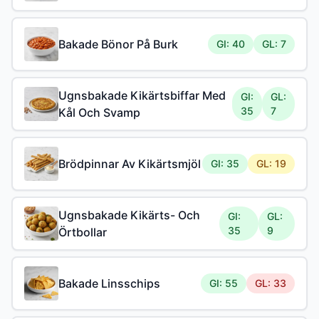
Bakade Bönor På Burk
GI: 40
GL: 7
Ugnsbakade Kikärtsbiffar Med
GI:
GL:
35
7
Kål Och Svamp
Brödpinnar Av Kikärtsmjöl
GI: 35
GL: 19
Ugnsbakade Kikärts- Och
GI:
GL:
35
9
Örtbollar
Bakade Linsschips
GI: 55
GL: 33