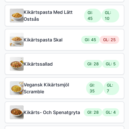
Kikärtspasta Med Lätt
GI:
GL:
45
10
Ostsås
Kikärtspasta Skal
GI: 45
GL: 25
Kikärtssallad
GI: 28
GL: 5
Vegansk Kikärtsmjöl
GI:
GL:
35
7
Scramble
Kikärts- Och Spenatgryta
GI: 28
GL: 4