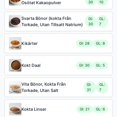
30
10
Osötat Kakaopulver
Svarta Bönor (kokta Från
GI:
GL:
30
7
Torkade, Utan Tillsatt Natrium)
Kikärter
GI: 28
GL: 8
Kokt Daal
GI: 30
GL: 5
Vita Bönor, Kokta Från
GI:
GL:
31
7
Torkade, Utan Salt
Kokta Linser
GI: 21
GL: 6