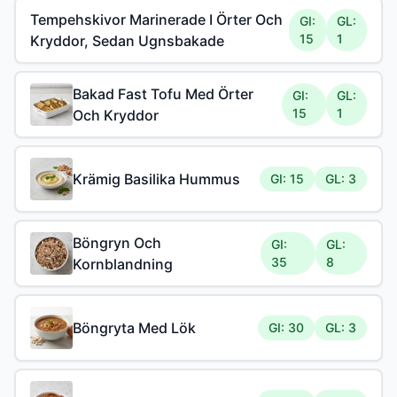
Tempehskivor Marinerade I Örter Och
GI:
GL:
15
1
Kryddor, Sedan Ugnsbakade
Bakad Fast Tofu Med Örter
GI:
GL:
15
1
Och Kryddor
Krämig Basilika Hummus
GI: 15
GL: 3
Böngryn Och
GI:
GL:
35
8
Kornblandning
Böngryta Med Lök
GI: 30
GL: 3