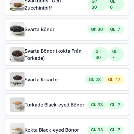
Svartböns- Och
GI:
GL:
30
6
Zucchinibiff
Svarta Bönor
GI: 30
GL: 7
Svarta Bönor (kokta Från
GI:
GL:
30
7
Torkade)
Svarta Kikärter
GI: 28
GL: 17
Torkade Black-eyed Bönor
GI: 33
GL: 7
Kokta Black-eyed Bönor
GI: 33
GL: 7