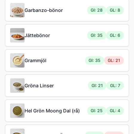
Garbanzo-bönor
GI: 28
GL: 8
Jättebönor
GI: 35
GL: 6
Grammjöl
GI: 35
GL: 21
Gröna Linser
GI: 21
GL: 7
Hel Grön Moong Dal (rå)
GI: 25
GL: 4