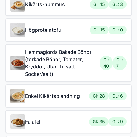
Kikärts-hummus
GI: 15
GL: 3
Högproteintofu
GI: 15
GL: 0
Hemmagjorda Bakade Bönor
(torkade Bönor, Tomater,
GI:
GL:
40
7
Kryddor, Utan Tillsatt
Socker/salt)
Enkel Kikärtsblandning
GI: 28
GL: 6
Falafel
GI: 35
GL: 9