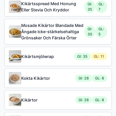
Kikärtsspread Med Honung
GI:
GL:
35
7
Eller Stevia Och Kryddor
Mosade Kikärtor Blandade Med
GI:
GL:
Ångade Icke-stärkelsehaltiga
30
5
Grönsaker Och Färska Örter
Kikärtsmjölwrap
GI: 35
GL: 11
Kokta Kikärtor
GI: 28
GL: 8
Kikärtor
GI: 28
GL: 8