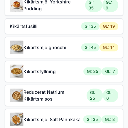
Kikärtsmjöl Yorkshire
GI:
GL:
35
9
Pudding
Kikärtsfusilli
GI: 35
GL: 19
Kikärtsmjölgnocchi
GI: 45
GL: 14
Kikärtsfyllning
GI: 35
GL: 7
Reducerat Natrium
GI:
GL:
25
6
Kikärtsmisos
Kikärtsmjöl Salt Pannkaka
GI: 35
GL: 8