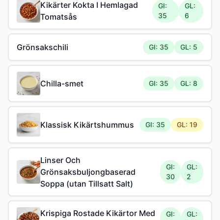
Kikärter Kokta I Hemlagad
GI:
GL:
35
6
Tomatsås
Grönsakschili
GI: 35
GL: 5
Chilla-smet
GI: 35
GL: 8
Klassisk Kikärtshummus
GI: 35
GL: 19
Linser Och
GI:
GL:
Grönsaksbuljongbaserad
30
2
Soppa (utan Tillsatt Salt)
Krispiga Rostade Kikärtor Med
GI:
GL: