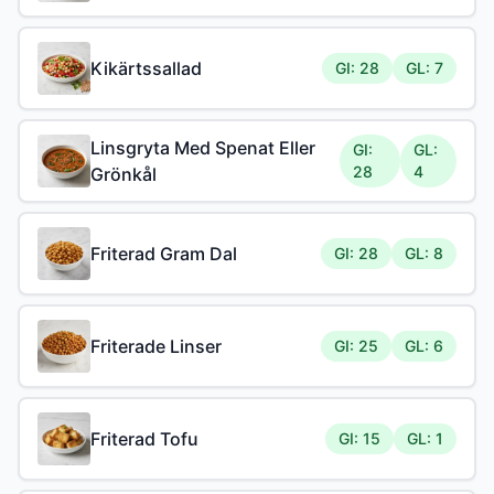
Kikärtssallad
GI: 28
GL: 7
Linsgryta Med Spenat Eller
GI:
GL:
28
4
Grönkål
Friterad Gram Dal
GI: 28
GL: 8
Friterade Linser
GI: 25
GL: 6
Friterad Tofu
GI: 15
GL: 1