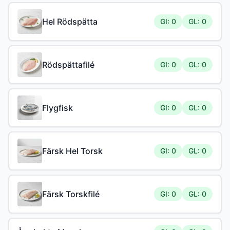
Hel Rödspätta
GI: 0
GL: 0
Rödspättafilé
GI: 0
GL: 0
Flygfisk
GI: 0
GL: 0
Färsk Hel Torsk
GI: 0
GL: 0
Färsk Torskfilé
GI: 0
GL: 0