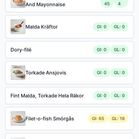
45
4
And Mayonnaise
Malda Kräftor
GI: 0
GL: 0
Dory-filé
GI: 0
GL: 0
Torkade Ansjovis
GI: 0
GL: 0
Fint Malda, Torkade Hela Räkor
GI: 0
GL: 0
Filet-o-fish Smörgås
GI: 65
GL: 18