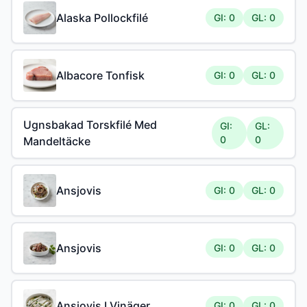
Alaska Pollockfilé
GI: 0
GL: 0
Albacore Tonfisk
GI: 0
GL: 0
Ugnsbakad Torskfilé Med
GI:
GL:
0
0
Mandeltäcke
Ansjovis
GI: 0
GL: 0
Ansjovis
GI: 0
GL: 0
Ansjovis I Vinäger
GI: 0
GL: 0