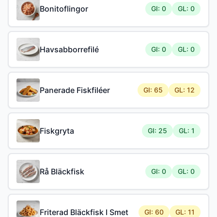
Bonitoflingor
GI: 0
GL: 0
Havsabborrefilé
GI: 0
GL: 0
Panerade Fiskfiléer
GI: 65
GL: 12
Fiskgryta
GI: 25
GL: 1
Rå Bläckfisk
GI: 0
GL: 0
Friterad Bläckfisk I Smet
GI: 60
GL: 11