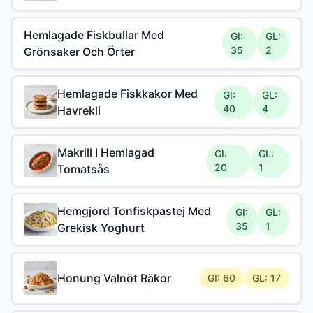
Hemlagade Fiskbullar Med
GI:
GL:
35
2
Grönsaker Och Örter
Hemlagade Fiskkakor Med
GI:
GL:
40
4
Havrekli
Makrill I Hemlagad
GI:
GL:
20
1
Tomatsås
Hemgjord Tonfiskpastej Med
GI:
GL:
35
1
Grekisk Yoghurt
Honung Valnöt Räkor
GI: 60
GL: 17