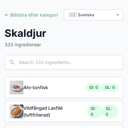
← Bläddra efter kategori
Skaldjur
333 ingredienser
Ahi-tonfisk
GI: 0
GL: 0
Vildfångad Laxfilé
GI:
GL:
0
0
(luftfriterad)