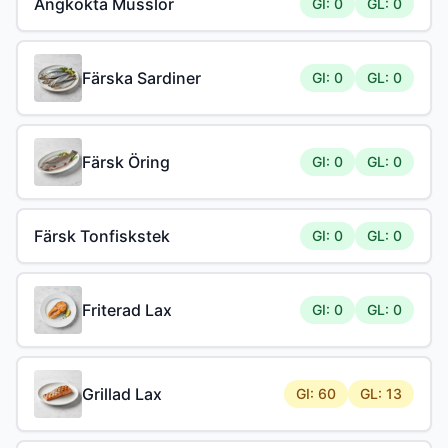
Ångkokta Musslor
GI: 0
GL: 0
Färska Sardiner
GI: 0
GL: 0
Färsk Öring
GI: 0
GL: 0
Färsk Tonfiskstek
GI: 0
GL: 0
Friterad Lax
GI: 0
GL: 0
Grillad Lax
GI: 60
GL: 13