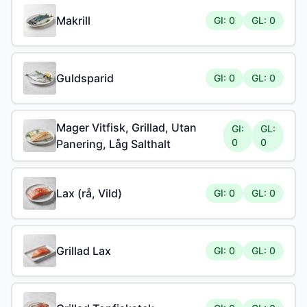
Makrill
GI: 0
GL: 0
Guldsparid
GI: 0
GL: 0
Mager Vitfisk, Grillad, Utan
GI:
GL:
0
0
Panering, Låg Salthalt
Lax (rå, Vild)
GI: 0
GL: 0
Grillad Lax
GI: 0
GL: 0