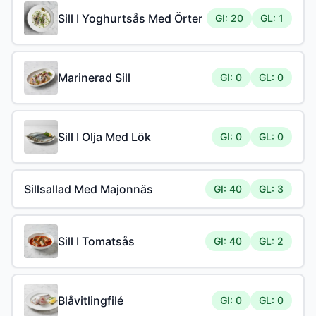
Sill I Yoghurtsås Med Örter
GI: 20
GL: 1
Marinerad Sill
GI: 0
GL: 0
Sill I Olja Med Lök
GI: 0
GL: 0
Sillsallad Med Majonnäs
GI: 40
GL: 3
Sill I Tomatsås
GI: 40
GL: 2
Blåvitlingfilé
GI: 0
GL: 0