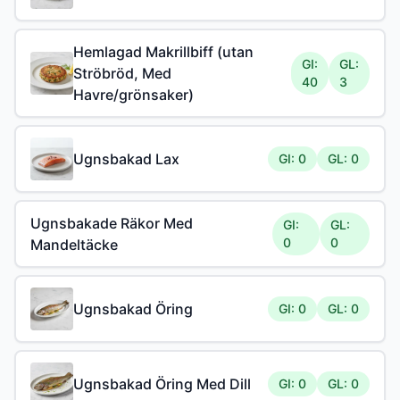
Hemlagad Makrillbiff (utan
GI:
GL:
Ströbröd, Med
40
3
Havre/grönsaker)
Ugnsbakad Lax
GI: 0
GL: 0
Ugnsbakade Räkor Med
GI:
GL:
0
0
Mandeltäcke
Ugnsbakad Öring
GI: 0
GL: 0
Ugnsbakad Öring Med Dill
GI: 0
GL: 0