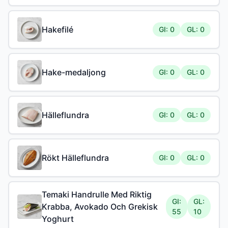
Hakefilé
GI: 0
GL: 0
Hake-medaljong
GI: 0
GL: 0
Hälleflundra
GI: 0
GL: 0
Rökt Hälleflundra
GI: 0
GL: 0
Temaki Handrulle Med Riktig
GI:
GL:
Krabba, Avokado Och Grekisk
55
10
Yoghurt