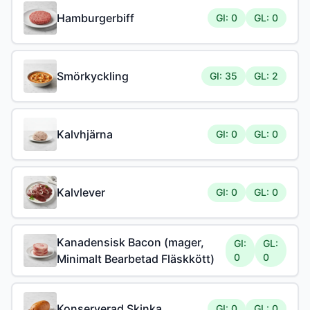
Hamburgerbiff
GI: 0
GL: 0
Smörkyckling
GI: 35
GL: 2
Kalvhjärna
GI: 0
GL: 0
Kalvlever
GI: 0
GL: 0
Kanadensisk Bacon (mager,
GI:
GL:
0
0
Minimalt Bearbetad Fläskkött)
Konserverad Skinka
GI: 0
GL: 0