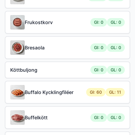
Frukostkorv
GI: 0
GL: 0
Bresaola
GI: 0
GL: 0
Köttbuljong
GI: 0
GL: 0
Buffalo Kycklingfiléer
GI: 60
GL: 11
Buffelkött
GI: 0
GL: 0