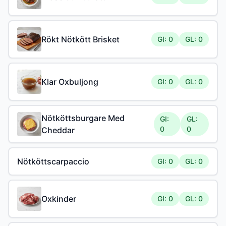
Rökt Nötkött Brisket
GI: 0
GL: 0
Klar Oxbuljong
GI: 0
GL: 0
Nötköttsburgare Med
GI:
GL:
0
0
Cheddar
Nötköttscarpaccio
GI: 0
GL: 0
Oxkinder
GI: 0
GL: 0