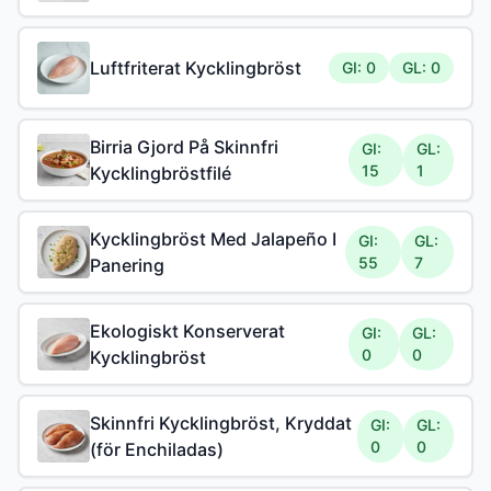
Luftfriterat Kycklingbröst
GI: 0
GL: 0
Birria Gjord På Skinnfri
GI:
GL:
15
1
Kycklingbröstfilé
Kycklingbröst Med Jalapeño I
GI:
GL:
55
7
Panering
Ekologiskt Konserverat
GI:
GL:
0
0
Kycklingbröst
Skinnfri Kycklingbröst, Kryddat
GI:
GL:
0
0
(för Enchiladas)