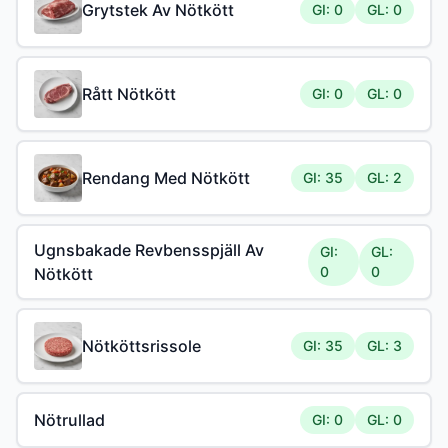
Grytstek Av Nötkött
GI: 0
GL: 0
Rått Nötkött
GI: 0
GL: 0
Rendang Med Nötkött
GI: 35
GL: 2
Ugnsbakade Revbensspjäll Av
GI:
GL:
0
0
Nötkött
Nötköttsrissole
GI: 35
GL: 3
Nötrullad
GI: 0
GL: 0