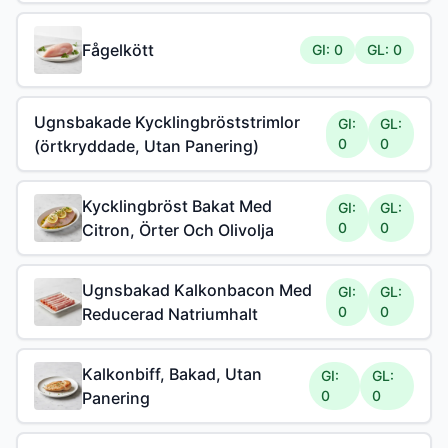
Fågelkött
GI: 0
GL: 0
Ugnsbakade Kycklingbröststrimlor
GI:
GL:
0
0
(örtkryddade, Utan Panering)
Kycklingbröst Bakat Med
GI:
GL:
0
0
Citron, Örter Och Olivolja
Ugnsbakad Kalkonbacon Med
GI:
GL:
0
0
Reducerad Natriumhalt
Kalkonbiff, Bakad, Utan
GI:
GL:
0
0
Panering