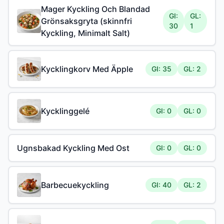
Mager Kyckling Och Blandad
GI:
GL:
Grönsaksgryta (skinnfri
30
1
Kyckling, Minimalt Salt)
Kycklingkorv Med Äpple
GI: 35
GL: 2
Kycklinggelé
GI: 0
GL: 0
Ugnsbakad Kyckling Med Ost
GI: 0
GL: 0
Barbecuekyckling
GI: 40
GL: 2