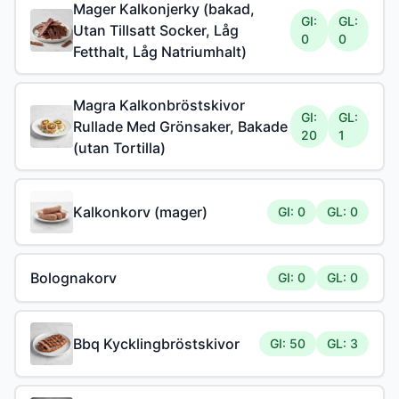
Mager Kalkonjerky (bakad,
GI:
GL:
Utan Tillsatt Socker, Låg
0
0
Fetthalt, Låg Natriumhalt)
Magra Kalkonbröstskivor
GI:
GL:
Rullade Med Grönsaker, Bakade
20
1
(utan Tortilla)
Kalkonkorv (mager)
GI: 0
GL: 0
Bolognakorv
GI: 0
GL: 0
Bbq Kycklingbröstskivor
GI: 50
GL: 3