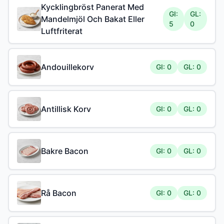
Kycklingbröst Panerat Med
GI:
GL:
Mandelmjöl Och Bakat Eller
5
0
Luftfriterat
Andouillekorv
GI: 0
GL: 0
Antillisk Korv
GI: 0
GL: 0
Bakre Bacon
GI: 0
GL: 0
Rå Bacon
GI: 0
GL: 0