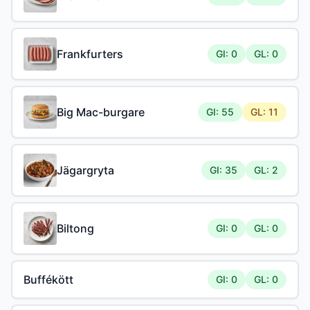
Frankfurters
GI: 0
GL: 0
Big Mac-burgare
GI: 55
GL: 11
Jägargryta
GI: 35
GL: 2
Biltong
GI: 0
GL: 0
Buffékött
GI: 0
GL: 0