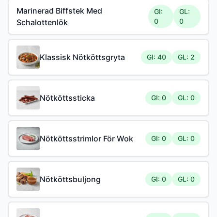
Marinerad Biffstek Med
GI:
GL:
0
0
Schalottenlök
Klassisk Nötköttsgryta
GI: 40
GL: 2
Nötköttssticka
GI: 0
GL: 0
Nötköttsstrimlor För Wok
GI: 0
GL: 0
Nötköttsbuljong
GI: 0
GL: 0