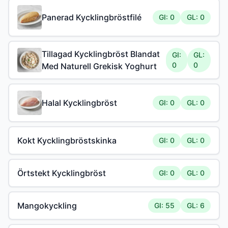
Panerad Kycklingbröstfilé
GI: 0
GL: 0
Tillagad Kycklingbröst Blandat
GI:
GL:
0
0
Med Naturell Grekisk Yoghurt
Halal Kycklingbröst
GI: 0
GL: 0
Kokt Kycklingbröstskinka
GI: 0
GL: 0
Örtstekt Kycklingbröst
GI: 0
GL: 0
Mangokyckling
GI: 55
GL: 6