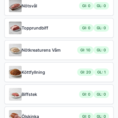
Nötsvål
GI: 0
GL: 0
Topprundbiff
GI: 0
GL: 0
Nötkreaturens Våm
GI: 10
GL: 0
Köttfyllning
GI: 20
GL: 1
Biffstek
GI: 0
GL: 0
Ölskinka
GI: 0
GL: 0