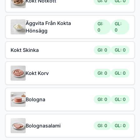
Kokt Nötkött
GI: 0
GL: 0
Äggvita Från Kokta
GI:
GL:
0
0
Hönsägg
Kokt Skinka
GI: 0
GL: 0
Kokt Korv
GI: 0
GL: 0
Bologna
GI: 0
GL: 0
Bolognasalami
GI: 0
GL: 0