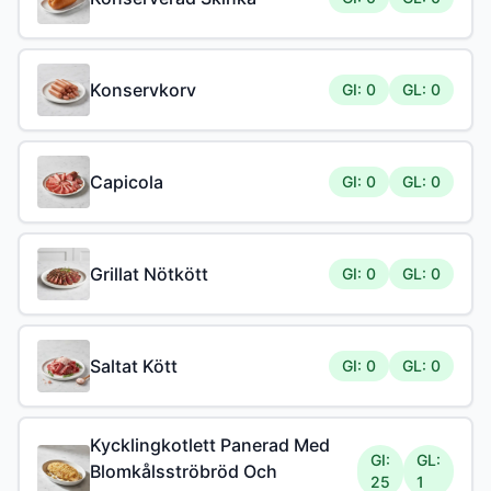
Konservkorv
GI: 0
GL: 0
Capicola
GI: 0
GL: 0
Grillat Nötkött
GI: 0
GL: 0
Saltat Kött
GI: 0
GL: 0
Kycklingkotlett Panerad Med
GI:
GL:
Blomkålsströbröd Och
25
1