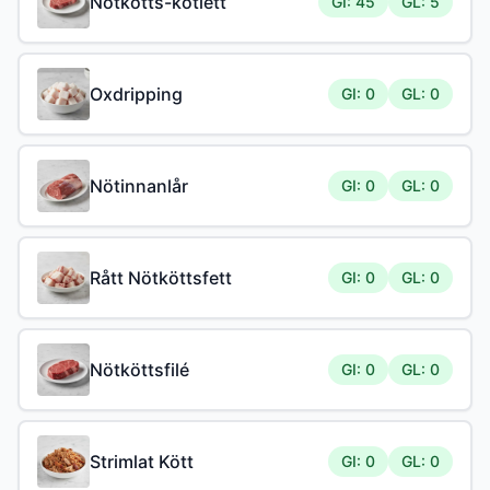
Nötkötts-kotlett
GI: 45
GL: 5
Oxdripping
GI: 0
GL: 0
Nötinnanlår
GI: 0
GL: 0
Rått Nötköttsfett
GI: 0
GL: 0
Nötköttsfilé
GI: 0
GL: 0
Strimlat Kött
GI: 0
GL: 0