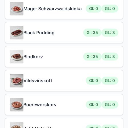
Mager Schwarzwaldskinka
GI: 0
GL: 0
Black Pudding
GI: 35
GL: 3
Blodkorv
GI: 35
GL: 3
Vildsvinskött
GI: 0
GL: 0
Boereworskorv
GI: 0
GL: 0