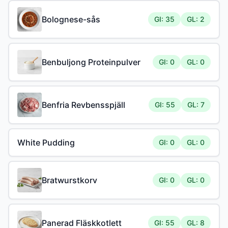
Bolognese-sås
GI: 35
GL: 2
Benbuljong Proteinpulver
GI: 0
GL: 0
Benfria Revbensspjäll
GI: 55
GL: 7
White Pudding
GI: 0
GL: 0
Bratwurstkorv
GI: 0
GL: 0
Panerad Fläskkotlett
GI: 55
GL: 8