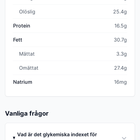
Olöslig
25.4g
Protein
16.5g
Fett
30.7g
Mättat
3.3g
Omättat
27.4g
Natrium
16mg
Vanliga frågor
Vad är det glykemiska indexet för