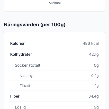
Minimal
Näringsvärden (per 100g)
Kalorier
486 kcal
Kolhydrater
42.1g
Socker (totalt)
0g
Naturligt
0.0g
Tillsatt
0g
Fiber
34.4g
Löslig
9g