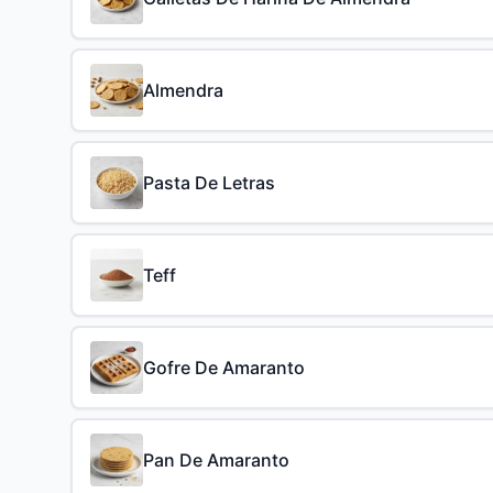
Almendra
Pasta De Letras
Teff
Gofre De Amaranto
Pan De Amaranto