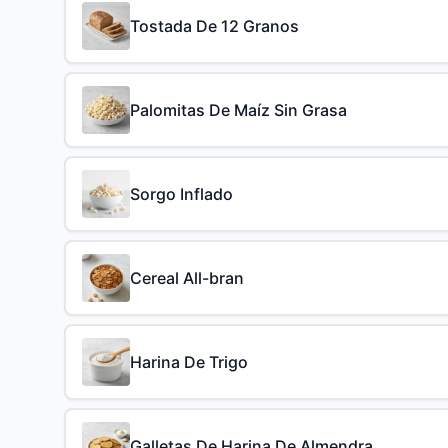
Tostada De 12 Granos
Palomitas De Maíz Sin Grasa
Sorgo Inflado
Cereal All-bran
Harina De Trigo
Galletas De Harina De Almendra