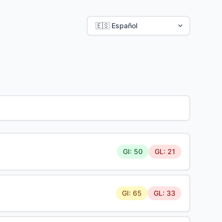
GI: 50
GL: 21
GI: 65
GL: 33