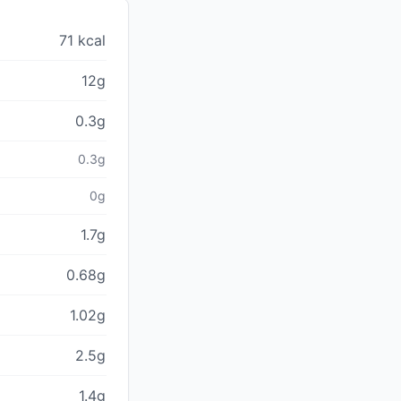
71 kcal
12g
0.3g
0.3g
0g
1.7g
0.68g
1.02g
2.5g
1.4g