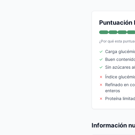
Puntuación 
¿Por qué esta puntua
✓
Carga glucémi
✓
Buen contenido
✓
Sin azúcares a
✗
Índice glucém
✗
Refinado en c
enteros
✗
Proteína limita
Información nu