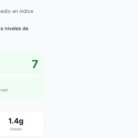
edio en índice
s niveles de
7
angre
1.4g
Grasas