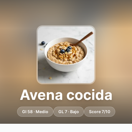
Avena cocida
GI 58 · Medio
GL 7 · Bajo
Score 7/10