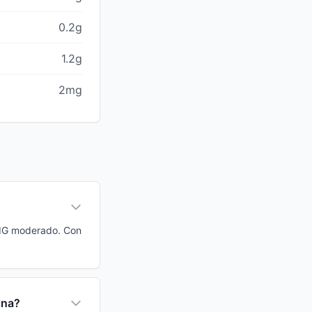
0.2g
1.2g
2mg
e IG moderado. Con
ina?