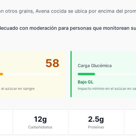
 otros grains, Avena cocida se ubica por encima del prom
decuado con moderación para personas que monitorean su
58
Carga Glucémica
Bajo GL
el azúcar en sangre
Impacto mínimo en el azúcar en s
12g
2.5g
Carbohidratos
Proteínas