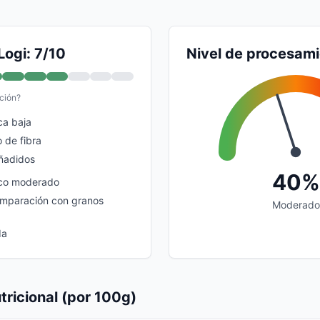
Logi: 7/10
Nivel de procesam
ción?
ca baja
 de fibra
ñadidos
40%
ico moderado
omparación con granos
Moderado
da
tricional (por 100g)