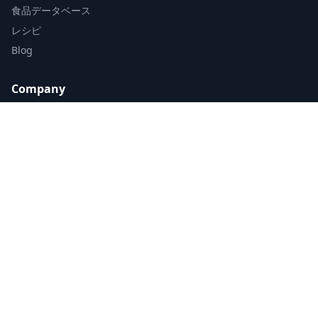
食品データベース
レシピ
Blog
Company
私たちのミッション
Logi Nutrition Team
お問い合わせ
プライバシーポリシー
利用規約
Open Data
Download
iOSでダウンロード
Androidでダウンロード