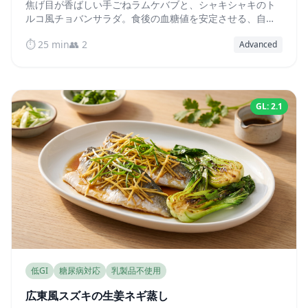
焦げ目が香ばしい手ごねラムケバブと、シャキシャキのト
ルコ風チョバンサラダ。食後の血糖値を安定させる、自然
な低GI・高タンパク質の一皿です。
⏱️ 25 min
👥 2
Advanced
GL: 2.1
低GI
糖尿病対応
乳製品不使用
広東風スズキの生姜ネギ蒸し