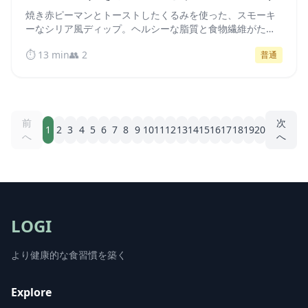
焼き赤ピーマンとトーストしたくるみを使った、スモーキ
ーなシリア風ディップ。ヘルシーな脂質と食物繊維がたっ
ぷり含まれ、でんぷん質はほとんどなく、血糖値への影響
⏱️ 13 min
👥 2
普通
が穏やかです。
前
次
1
2
3
4
5
6
7
8
9
10
11
12
13
14
15
16
17
18
19
20
へ
へ
LOGI
より健康的な食習慣を築く
Explore