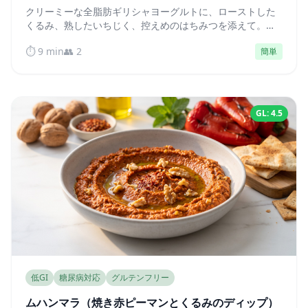
クリーミーな全脂肪ギリシャヨーグルトに、ローストした
くるみ、熟したいちじく、控えめのはちみつを添えて。血
糖値を安定させる、たんぱく質たっぷりの朝食です。
⏱️ 9 min
👥 2
簡単
GL: 4.5
低GI
糖尿病対応
グルテンフリー
ムハンマラ（焼き赤ピーマンとくるみのディップ）