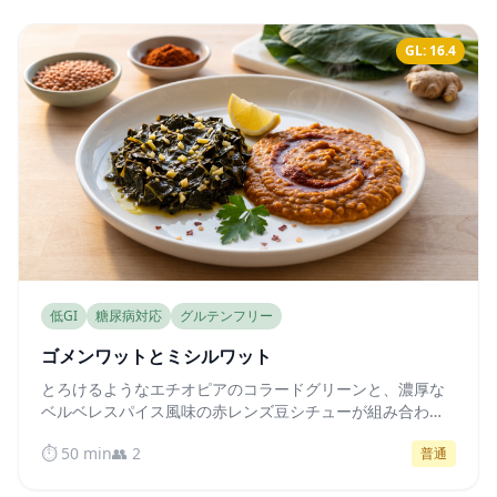
GL: 16.4
低GI
糖尿病対応
グルテンフリー
ゴメンワットとミシルワット
とろけるようなエチオピアのコラードグリーンと、濃厚な
ベルベレスパイス風味の赤レンズ豆シチューが組み合わさ
った、自然な低GIで食物繊維豊富なヴィーガン料理。血糖
⏱️ 50 min
👥 2
普通
値を穏やかに安定させます。