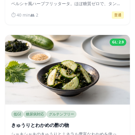
ペルシャ風ハーブフリッタータ。ほぼ糖質ゼロで、タンパ
ク質と良質な脂質が豊富なので、一日中血糖値を安定させ
⏱️ 40 min
👥 2
普通
てくれます。
GL: 2.9
低GI
糖尿病対応
グルテンフリー
きゅうりとわかめの酢の物
シャキシャキのきゅうりとミネラル豊富なわかめを使っ