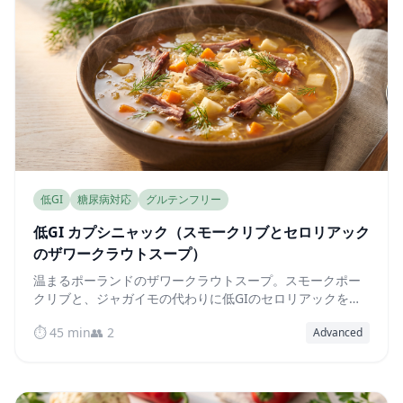
低GI
糖尿病対応
グルテンフリー
低GI カプシニャック（スモークリブとセロリアック
のザワークラウトスープ）
温まるポーランドのザワークラウトスープ。スモークポー
クリブと、ジャガイモの代わりに低GIのセロリアックを煮
込みました。発酵食品で食物繊維も豊富、血糖値にも優し
⏱️ 45 min
👥 2
Advanced
い一品です。