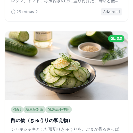
レソン、トマト、赤玉ねぎの上に盛り付けた、自然と低
GI、高タンパク質を実現したベトナムの定番料理です。
⏱️ 25 min
👥 2
Advanced
GL: 3.3
低GI
糖尿病対応
乳製品不使用
酢の物（きゅうりの和え物）
シャキシャキとした薄切りきゅうりを、ごまが香るさっぱ