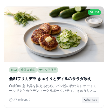
GL: 7.0
低GI
糖尿病対応
ナッツ不使用
低GIフリカデラ きゅうりとディルのサラダ添え
血糖値の急上昇を抑えるため、パン粉の代わりにオートミ
ールでまとめたデンマーク風ポークパティ。きゅうりとデ
ィルのシャキシャキサラダを、さっぱりとしたビネガード
⏱️ 27 min
👥 2
Advanced
レッシングで添えました。