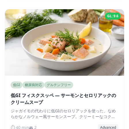
GL: 9.6
低GI
糖尿病対応
グルテンフリー
低GI フィスクスッペ — サーモンとセロリアックの
クリームスープ
ジャガイモの代わりに低GIのセロリアックを使った、なめ
らかなノルウェー風サーモンスープ。クリーミーなコクが
ありながら血糖値は安定し、たった40分で完成します。
⏱️ 40 min
👥 2
Advanced