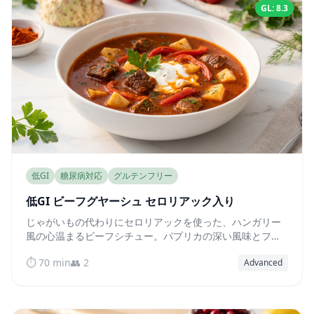
GL: 8.3
低GI
糖尿病対応
グルテンフリー
低GI ビーフグヤーシュ セロリアック入り
じゃがいもの代わりにセロリアックを使った、ハンガリー
風の心温まるビーフシチュー。パプリカの深い風味とフォ
ークでほぐれるほど柔らかいお肉が特徴で、血糖値を穏や
⏱️ 70 min
👥 2
Advanced
かに保ちます。