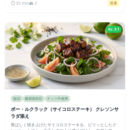
⏱️ 35 min
👥 2
普通
プロファイルを実現します。
GL: 3.1
低GI
糖尿病対応
ナッツ不使用
ボー・ルクラック（サイコロステーキ） クレソンサ
ラダ添え
香ばしく焼き上げたサイコロステーキを、ピリッとしたク