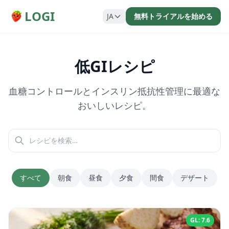
LOGI
JA
無料トライアルを始める
低GIレシピ
血糖コントロールとインスリン抵抗性管理に最適な
おいしいレシピ。
すべて
朝食
昼食
夕食
間食
デザート
GL: 7.6