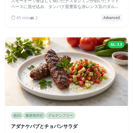
スモーキーで香ばしく焼いたナスをクミンが効いたトマト
ベースに混ぜ込み、タンパク質豊富な赤レンズ豆のダルを
添えた、自然な低GIのインド料理です。
⏱️ 45 min
👥 2
Advanced
GL: 3.3
低GI
糖尿病対応
グルテンフリー
アダナケバブとチョバンサラダ