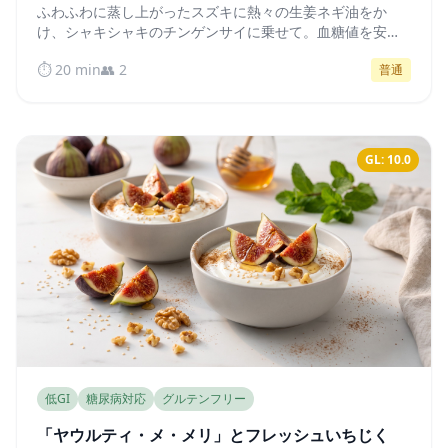
ふわふわに蒸し上がったスズキに熱々の生姜ネギ油をか
け、シャキシャキのチンゲンサイに乗せて。血糖値を安定
させる、自然な低GIの広東料理の定番です。
⏱️ 20 min
👥 2
普通
GL: 10.0
低GI
糖尿病対応
グルテンフリー
「ヤウルティ・メ・メリ」とフレッシュいちじく