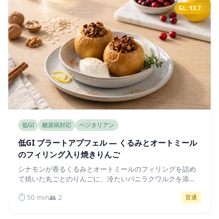
GL: 13.7
低GI
糖尿病対応
ベジタリアン
低GI ブラートアプフェル — くるみとオートミール
のフィリング入り焼きりんご
シナモンが香るくるみとオートミールのフィリングを詰め
て焼いた丸ごとのりんごに、冷たいバニラクワルクを添え
て。自然な甘さで食物繊維が豊富、血糖値にも優しい一品
⏱️ 50 min
👥 2
普通
です。