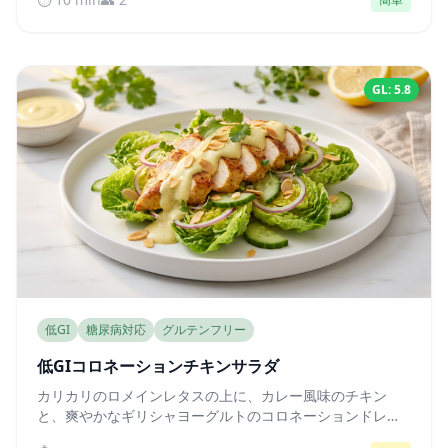
GL 8、GI 34。
GL: 5.8
低GI
糖尿病対応
グルテンフリー
低GIコロネーションチキンサラダ
カリカリのロメインレタスの上に、カレー風味のチキン
と、爽やかなギリシャヨーグルトのコロネーションドレッ
シングを添えました。高タンパクで自然な低GI、25分で完