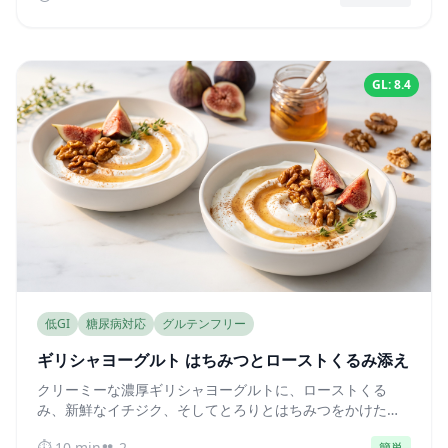
GL: 8.4
低GI
糖尿病対応
グルテンフリー
ギリシャヨーグルト はちみつとローストくるみ添え
クリーミーな濃厚ギリシャヨーグルトに、ローストくる
み、新鮮なイチジク、そしてとろりとはちみつをかけた、
たんぱく質豊富な一品。血糖値を何時間も安定させます。
⏱️ 10 min
👥 2
簡単