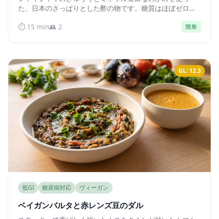
た、日本のさっぱりとした酢の物です。糖質はほぼゼロ
で、ドレッシングの酢酸が血糖値の急上昇を積極的に抑え
⏱️ 15 min
👥 2
簡単
てくれます。
GL: 12.3
低GI
糖尿病対応
ヴィーガン
ベイガンバルタと赤レンズ豆のダル