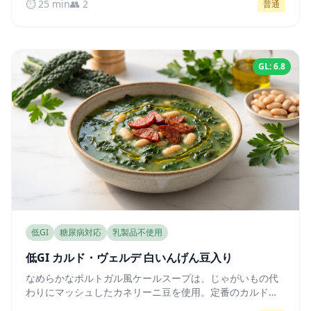
⏱️ 25 min
👥 2
普通
成します。
GL: 6.8
低GI
糖尿病対応
乳製品不使用
低GI カルド・ヴェルデ 白いんげん豆入り
なめらかなポルトガル風ケールスープは、じゃがいもの代
わりにマッシュしたカネリーニ豆を使用。定番のカルド・
ヴェルデの温かさはそのままに、血糖値を安定させる低GI