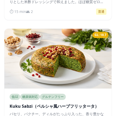
りとした米酢ドレッシングで和えました。ほぼ糖質ゼロの
和風副菜で、血糖値の安定をサポートします。
⏱️ 15 min
👥 2
普通
GL: 18.7
低GI
糖尿病対応
グルテンフリー
Kuku Sabzi（ペルシャ風ハーブフリッタータ）
パセリ、パクチー、ディルがたっぷり入った、香り豊かな