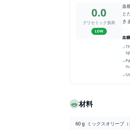
血
0.0
と
き
グリセミック負荷
LOW
血
Th
✓
sp
Pa
✓
nu
Us
✓
🥗
材料
60 g
ミックスオリーブ（