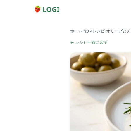
LOGI
ホーム
/
低GIレシピ
/
オリーブとチ
← レシピ一覧に戻る