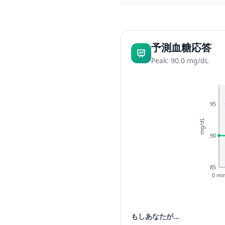
予測血糖応答
Peak: 90.0 mg/dL
95
mg/dL
90
85
0 mi
もしあなたが...