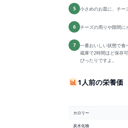
5
小さめのお皿に、チー
6
チーズの周りや隙間に
7
一番おいしい状態で食
蔵庫で2時間ほど保存
ぴったりですよ。
📊
1人前の栄養価
カロリー
炭水化物