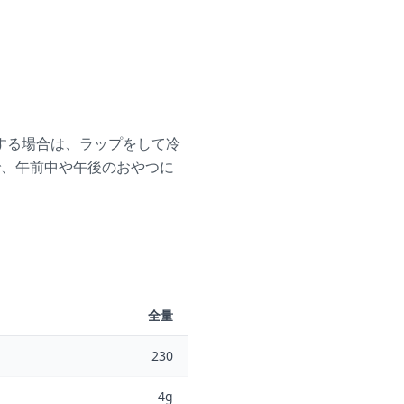
する場合は、ラップをして冷
で、午前中や午後のおやつに
全量
230
4g