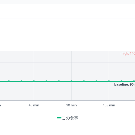
↑ high: 14
baseline: 90
n
45 min
90 min
135 min
この食事