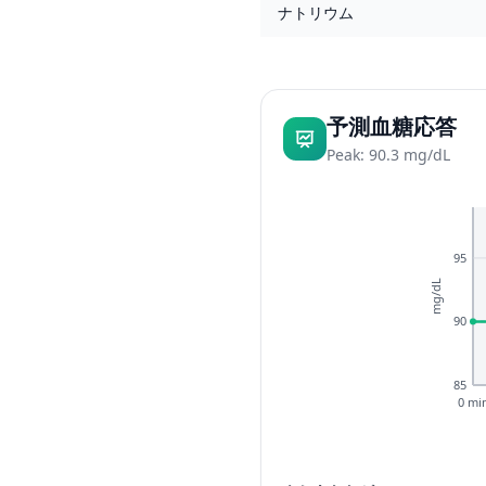
ナトリウム
予測血糖応答
Peak: 90.3 mg/dL
95
mg/dL
90
85
0 mi