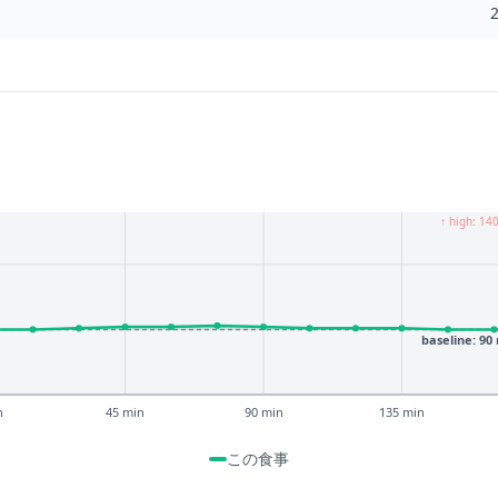
↑ high: 14
baseline: 90
n
45 min
90 min
135 min
この食事