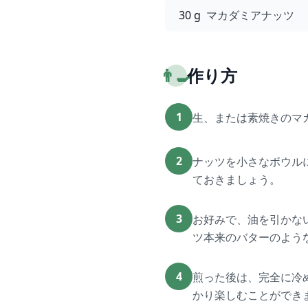
30 g
マカダミアナッツ
👨‍🍳
作り方
1
生、または素焼きのマカ
2
ナッツを小さなボウル
ておきましょう。
3
お好みで、油を引かな
ツ本来のバターのよう
4
煎った後は、完全に冷
かり楽しむことができ