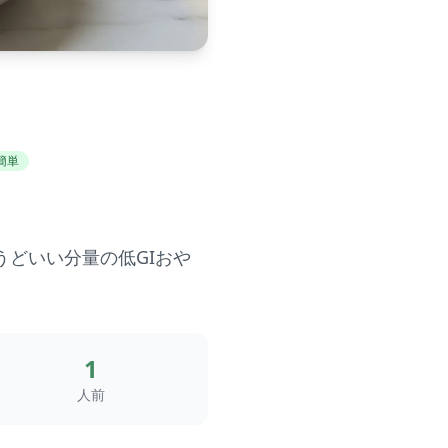
簡単
どいい分量の低GIおや
1
人前