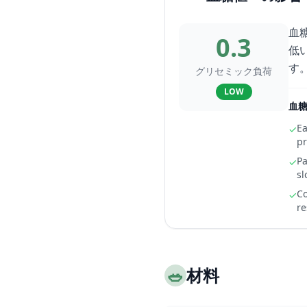
血
0.3
低
す
グリセミック負荷
LOW
血
Ea
✓
pr
Pa
✓
sl
Co
✓
re
🥗
材料