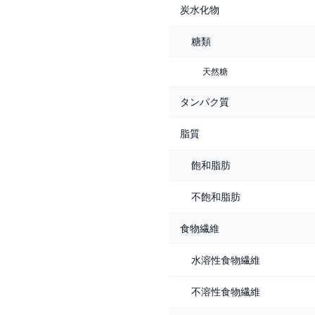
炭水化物
糖類
天然糖
タンパク質
脂質
飽和脂肪
不飽和脂肪
食物繊維
水溶性食物繊維
不溶性食物繊維