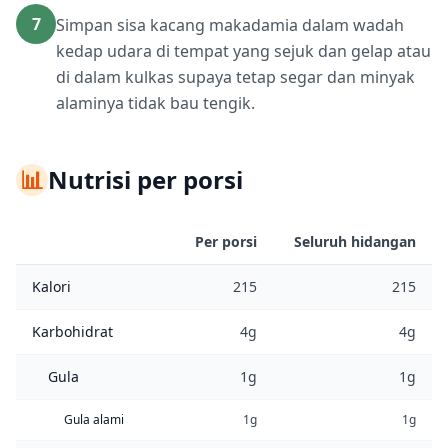
7
Simpan sisa kacang makadamia dalam wadah
kedap udara di tempat yang sejuk dan gelap atau
di dalam kulkas supaya tetap segar dan minyak
alaminya tidak bau tengik.
📊
Nutrisi per porsi
Per porsi
Seluruh hidangan
Kalori
215
215
Karbohidrat
4g
4g
Gula
1g
1g
Gula alami
1g
1g