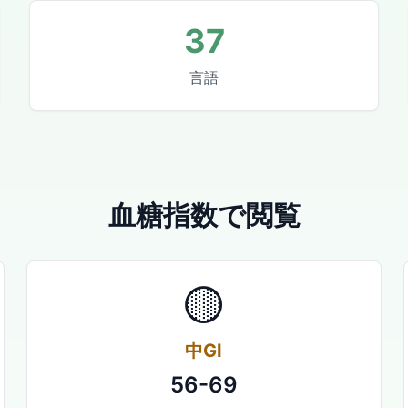
37
言語
血糖指数で閲覧
🟡
中GI
56-69