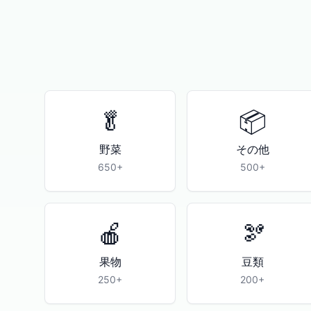
🥬
📦
野菜
その他
650+
500+
🍎
🫘
果物
豆類
250+
200+