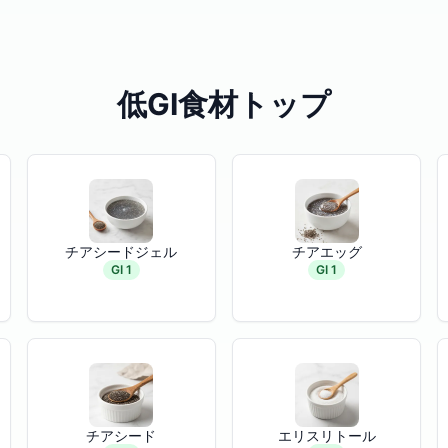
低GI食材トップ
チアシードジェル
チアエッグ
GI 1
GI 1
チアシード
エリスリトール