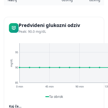
Predvideni glukozni odziv
Peak: 90.0 mg/dL
95
mg/dL
90
85
0 min
45 min
90 min
13
Ta obrok
Kaj če...