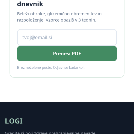
dnevnik
Beleži obroke, glikemično obremenitev in
razpoloženje. Vzorce opaziš v 3 tednih.
Prenesi PDF
Brez neželene pošte. Odjavi se kadarkoli.
LOGI
Gradite si bolj zdrave prehranjevalne navade