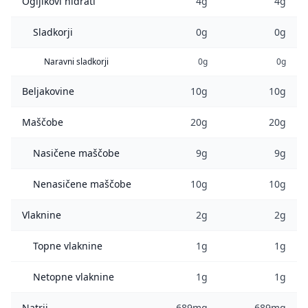
Ogljikovi hidrati
4g
4g
Sladkorji
0g
0g
Naravni sladkorji
0g
0g
Beljakovine
10g
10g
Maščobe
20g
20g
Nasičene maščobe
9g
9g
Nenasičene maščobe
10g
10g
Vlaknine
2g
2g
Topne vlaknine
1g
1g
Netopne vlaknine
1g
1g
Natrij
689mg
689mg