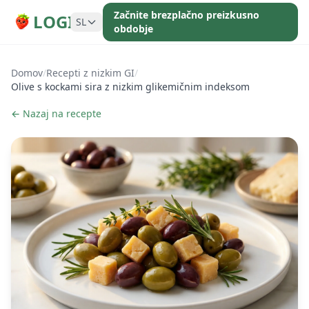
Začnite brezplačno preizkusno
LOGI
SL
obdobje
Domov
/
Recepti z nizkim GI
/
Olive s kockami sira z nizkim glikemičnim indeksom
← Nazaj na recepte