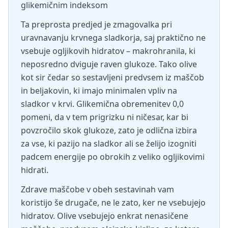
glikemičnim indeksom
Ta preprosta predjed je zmagovalka pri
uravnavanju krvnega sladkorja, saj praktično ne
vsebuje ogljikovih hidratov – makrohranila, ki
neposredno dviguje raven glukoze. Tako olive
kot sir čedar so sestavljeni predvsem iz maščob
in beljakovin, ki imajo minimalen vpliv na
sladkor v krvi. Glikemična obremenitev 0,0
pomeni, da v tem prigrizku ni ničesar, kar bi
povzročilo skok glukoze, zato je odlična izbira
za vse, ki pazijo na sladkor ali se želijo izogniti
padcem energije po obrokih z veliko ogljikovimi
hidrati.
Zdrave maščobe v obeh sestavinah vam
koristijo še drugače, ne le zato, ker ne vsebujejo
hidratov. Olive vsebujejo enkrat nenasičene