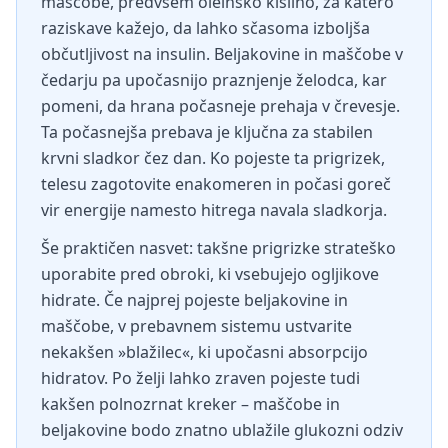
maščobe, predvsem oleinsko kislino, za katero
raziskave kažejo, da lahko sčasoma izboljša
občutljivost na insulin. Beljakovine in maščobe v
čedarju pa upočasnijo praznjenje želodca, kar
pomeni, da hrana počasneje prehaja v črevesje.
Ta počasnejša prebava je ključna za stabilen
krvni sladkor čez dan. Ko pojeste ta prigrizek,
telesu zagotovite enakomeren in počasi goreč
vir energije namesto hitrega navala sladkorja.
Še praktičen nasvet: takšne prigrizke strateško
uporabite pred obroki, ki vsebujejo ogljikove
hidrate. Če najprej pojeste beljakovine in
maščobe, v prebavnem sistemu ustvarite
nekakšen »blažilec«, ki upočasni absorpcijo
hidratov. Po želji lahko zraven pojeste tudi
kakšen polnozrnat kreker – maščobe in
beljakovine bodo znatno ublažile glukozni odziv