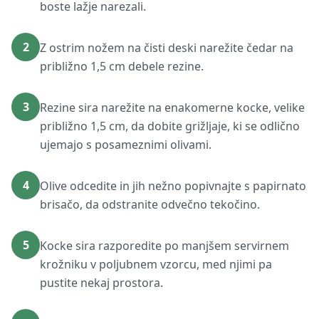
boste lažje narezali.
2
Z ostrim nožem na čisti deski narežite čedar na
približno 1,5 cm debele rezine.
3
Rezine sira narežite na enakomerne kocke, velike
približno 1,5 cm, da dobite grižljaje, ki se odlično
ujemajo s posameznimi olivami.
4
Olive odcedite in jih nežno popivnajte s papirnato
brisačo, da odstranite odvečno tekočino.
5
Kocke sira razporedite po manjšem servirnem
krožniku v poljubnem vzorcu, med njimi pa
pustite nekaj prostora.