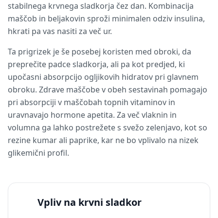
stabilnega krvnega sladkorja čez dan. Kombinacija
maščob in beljakovin sproži minimalen odziv insulina,
hkrati pa vas nasiti za več ur.
Ta prigrizek je še posebej koristen med obroki, da
preprečite padce sladkorja, ali pa kot predjed, ki
upočasni absorpcijo ogljikovih hidratov pri glavnem
obroku. Zdrave maščobe v obeh sestavinah pomagajo
pri absorpciji v maščobah topnih vitaminov in
uravnavajo hormone apetita. Za več vlaknin in
volumna ga lahko postrežete s svežo zelenjavo, kot so
rezine kumar ali paprike, kar ne bo vplivalo na nizek
glikemični profil.
Vpliv na krvni sladkor