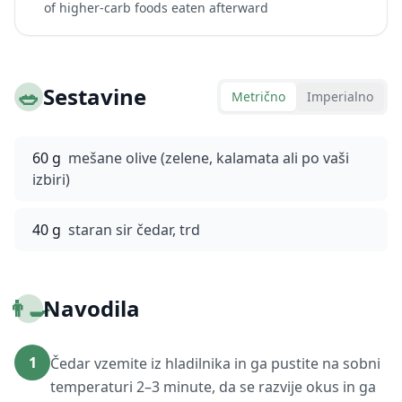
of higher-carb foods eaten afterward
🥗
Sestavine
Metrično
Imperialno
60 g
mešane olive (zelene, kalamata ali po vaši
izbiri)
40 g
staran sir čedar, trd
👨‍🍳
Navodila
1
Čedar vzemite iz hladilnika in ga pustite na sobni
temperaturi 2–3 minute, da se razvije okus in ga