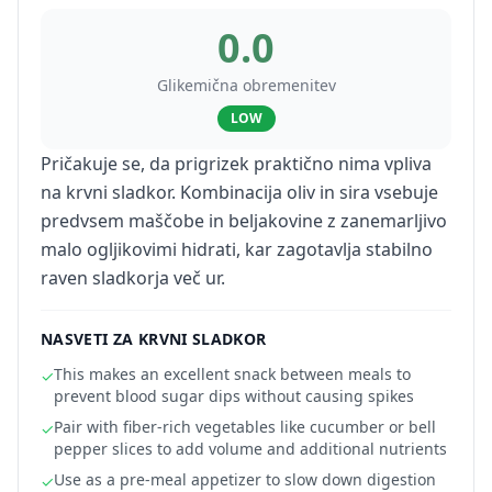
0.0
Glikemična obremenitev
LOW
Pričakuje se, da prigrizek praktično nima vpliva
na krvni sladkor. Kombinacija oliv in sira vsebuje
predvsem maščobe in beljakovine z zanemarljivo
malo ogljikovimi hidrati, kar zagotavlja stabilno
raven sladkorja več ur.
NASVETI ZA KRVNI SLADKOR
This makes an excellent snack between meals to
✓
prevent blood sugar dips without causing spikes
Pair with fiber-rich vegetables like cucumber or bell
✓
pepper slices to add volume and additional nutrients
Use as a pre-meal appetizer to slow down digestion
✓