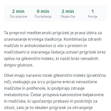
2 min
0 min
2 min
1
Čas priprave
Čas kuhanja
Skupni čas
Porcije
Ta preprost mediteranski prigrizek je prava izbira za
uravnavanje krvnega sladkorja. Kombinacija zdravih
maščob in antioksidantov iz oliv s proteini in
maščobami iz staranega čedarja ustvari prigrizek brez
vpliva na glikemični indeks, ki nasiti brez nenadnih
dvigov glukoze.
Olive imajo naravno nizek glikemični indeks (praktično
nič), vsebujejo pa srcu prijazne enkrat nenasičene
maščobe in polifenole, ki podpirajo zdravje
metabolizma. Čedar prispeva kakovostne beljakovine
in maščobe, ki upočasnijo prebavo in poskrbijo za
sitost, zato je to idealen prigrizek za ohranjanje