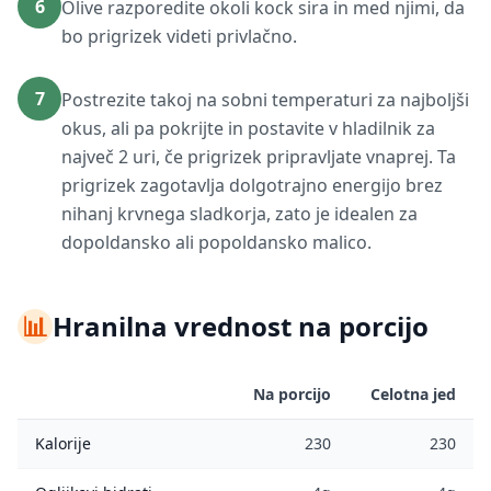
6
Olive razporedite okoli kock sira in med njimi, da
bo prigrizek videti privlačno.
7
Postrezite takoj na sobni temperaturi za najboljši
okus, ali pa pokrijte in postavite v hladilnik za
največ 2 uri, če prigrizek pripravljate vnaprej. Ta
prigrizek zagotavlja dolgotrajno energijo brez
nihanj krvnega sladkorja, zato je idealen za
dopoldansko ali popoldansko malico.
📊
Hranilna vrednost na porcijo
Na porcijo
Celotna jed
Kalorije
230
230