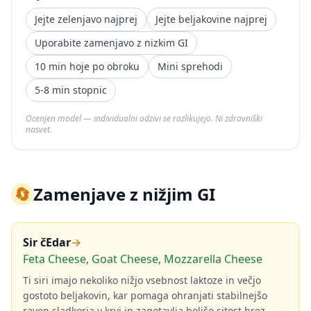
Jejte zelenjavo najprej
Jejte beljakovine najprej
Uporabite zamenjavo z nizkim GI
10 min hoje po obroku
Mini sprehodi
5-8 min stopnic
Ocenjen model — individualni odzivi se razlikujejo. Ni zdravniški
nasvet.
🔄
Zamenjave z nižjim GI
Sir čEdar
→
Feta Cheese, Goat Cheese, Mozzarella Cheese
Ti siri imajo nekoliko nižjo vsebnost laktoze in večjo
gostoto beljakovin, kar pomaga ohranjati stabilnejšo
raven sladkorja v krvi in zagotavlja boljšo sitost brez