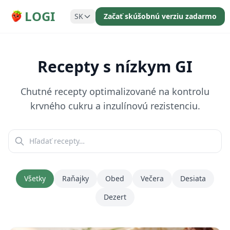
LOGI
SK
Začať skúšobnú verziu zadarmo
Recepty s nízkym GI
Chutné recepty optimalizované na kontrolu
krvného cukru a inzulínovú rezistenciu.
Všetky
Raňajky
Obed
Večera
Desiata
Dezert