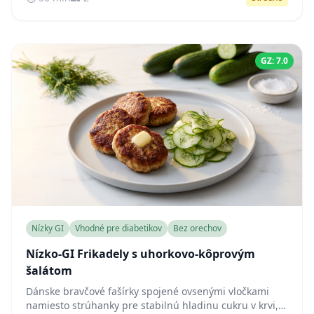
v krvi.
GZ: 7.0
Nízky GI
Vhodné pre diabetikov
Bez orechov
Nízko-GI Frikadely s uhorkovo-kôprovým
šalátom
Dánske bravčové fašírky spojené ovsenými vločkami
namiesto strúhanky pre stabilnú hladinu cukru v krvi,