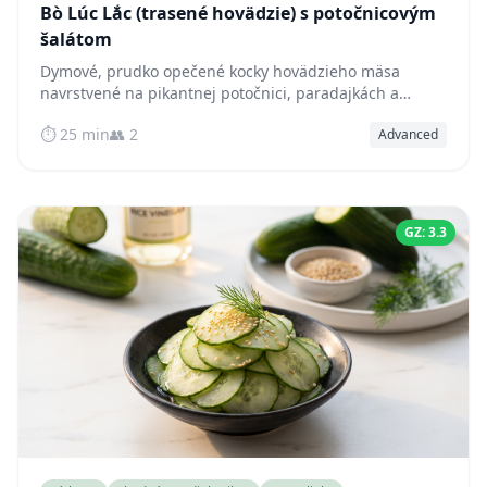
Bò Lúc Lắc (trasené hovädzie) s potočnicovým
šalátom
Dymové, prudko opečené kocky hovädzieho mäsa
navrstvené na pikantnej potočnici, paradajkách a
červenej cibuli — prirodzene nízkoglykemická,
⏱️ 25 min
👥 2
Advanced
vysokoproteínová vietnamská klasika.
GZ: 3.3