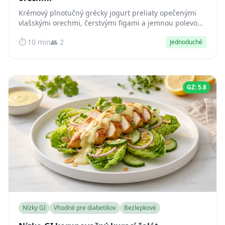
Krémový plnotučný grécky jogurt preliaty opečenými
vlašskými orechmi, čerstvými figami a jemnou polevou
z medu – miska plná bielkovín, ktorá udrží hladinu
⏱️ 10 min
👥 2
Jednoduché
cukru v krvi stabilnú celé hodiny.
GZ: 5.8
Nízky GI
Vhodné pre diabetikov
Bezlepkové