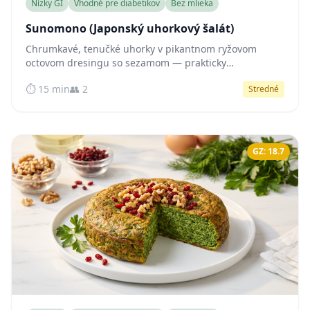
Nízky GI
Vhodné pre diabetikov
Bez mlieka
Sunomono (Japonský uhorkový šalát)
Chrumkavé, tenučké uhorky v pikantnom ryžovom
octovom dresingu so sezamom — prakticky
bezsacharidová japonská príloha, ktorá podporuje
⏱️ 15 min
👥 2
Stredné
stabilnú hladinu cukru v krvi.
GZ: 18.7