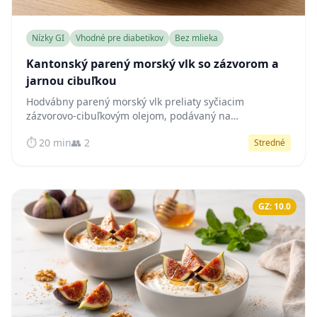
Nízky GI
Vhodné pre diabetikov
Bez mlieka
Kantonský parený morský vlk so zázvorom a
jarnou cibuľkou
Hodvábny parený morský vlk preliaty syčiacim
zázvorovo-cibuľkovým olejom, podávaný na
chrumkavom pak choi – prirodzene nízkoglykemická
⏱️ 20 min
👥 2
Stredné
kantonská klasika, ktorá udržuje stabilnú hladinu cukru
v krvi.
GZ: 10.0