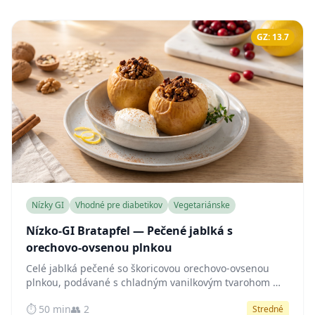
GZ: 13.7
Nízky GI
Vhodné pre diabetikov
Vegetariánske
Nízko-GI Bratapfel — Pečené jablká s
orechovo-ovsenou plnkou
Celé jablká pečené so škoricovou orechovo-ovsenou
plnkou, podávané s chladným vanilkovým tvarohom —
prirodzene sladké, bohaté na vlákninu a šetrné k
⏱️ 50 min
👥 2
Stredné
hladine cukru v krvi.