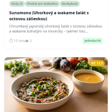
Nízky GI
Vhodné pre diabetikov
Bezlepkové
Sunomono (Uhorkový a wakame šalát s
octovou zálievkou)
Chrumkavý japonský uhorkový šalát s octovou zálievkou
a wakame bohatým na minerály – takmer bez
sacharidov, pričom kyselina octová v zálievke aktívne
⏱️ 15 min
👥 2
Jednoduché
tlmí prudké výkyvy hladiny cukru v krvi.
GZ: 12.3