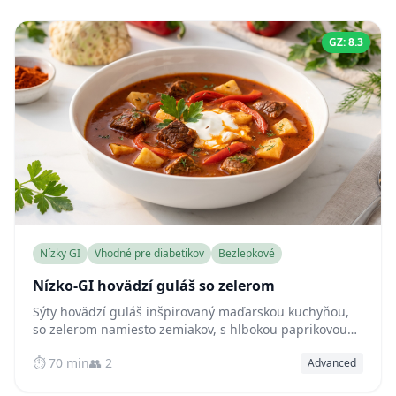
GZ: 8.3
Nízky GI
Vhodné pre diabetikov
Bezlepkové
Nízko-GI hovädzí guláš so zelerom
Sýty hovädzí guláš inšpirovaný maďarskou kuchyňou,
so zelerom namiesto zemiakov, s hlbokou paprikovou
chuťou a mäsom jemným ako maslo, pričom udržuje
⏱️ 70 min
👥 2
Advanced
hladinu cukru v krvi krásne stabilnú.