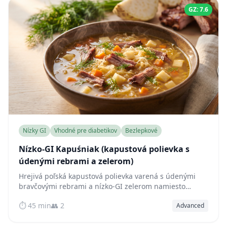
GZ: 7.6
Nízky GI
Vhodné pre diabetikov
Bezlepkové
Nízko-GI Kapuśniak (kapustová polievka s
údenými rebrami a zelerom)
Hrejivá poľská kapustová polievka varená s údenými
bravčovými rebrami a nízko-GI zelerom namiesto
zemiakov — fermentovaná, bohatá na vlákninu a šetrná
⏱️ 45 min
👥 2
Advanced
k hladine cukru v krvi.