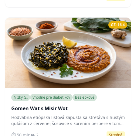
GZ: 16.4
Nízky GI
Vhodné pre diabetikov
Bezlepkové
Gomen Wat s Misir Wot
Hodvábna etiópska listová kapusta sa stretáva s hustým
gulášom z červenej šošovice s korením berbere v tomto
prirodzene nízkoglykemickom, na vlákninu bohatom
⏱️ 50 min
👥 2
Stredné
vegánskom jedle, ktoré jemne stabilizuje hladinu cukru