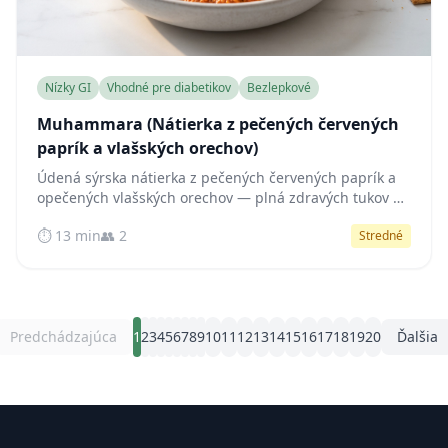
Nízky GI
Vhodné pre diabetikov
Bezlepkové
Muhammara (Nátierka z pečených červených
paprík a vlašských orechov)
Údená sýrska nátierka z pečených červených paprík a
opečených vlašských orechov — plná zdravých tukov a
vlákniny, prakticky bez škrobu a s nízkym glykemickým
⏱️ 13 min
👥 2
Stredné
dopadom.
Predchádzajúca
1
2
3
4
5
6
7
8
9
10
11
12
13
14
15
16
17
18
19
20
Ďalšia