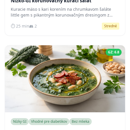
Nízko-GI korunovačný kurací šalát
Kuracie mäso s kari korením na chrumkavom šaláte
little gem s pikantným korunovačným dresingom z
gréckeho jogurtu — bohatý na bielkoviny, prirodzene s
⏱️ 25 min
👥 2
Stredné
nízkym GI, hotový za 25 minút.
GZ: 6.8
Nízky GI
Vhodné pre diabetikov
Bez mlieka