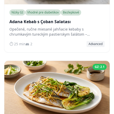
Nízky GI
Vhodné pre diabetikov
Bezlepkové
Adana Kebab s Çoban Salatası
Opečené, ručne miesané jahňacie kebaby s
chrumkavým tureckým pastierskym šalátom –
prirodzene nízkoglykemický, vysokoproteínový pokrm
⏱️ 25 min
👥 2
Advanced
navrhnutý tak, aby udržal stabilnú hladinu cukru v krvi
po jedle.
GZ: 2.1