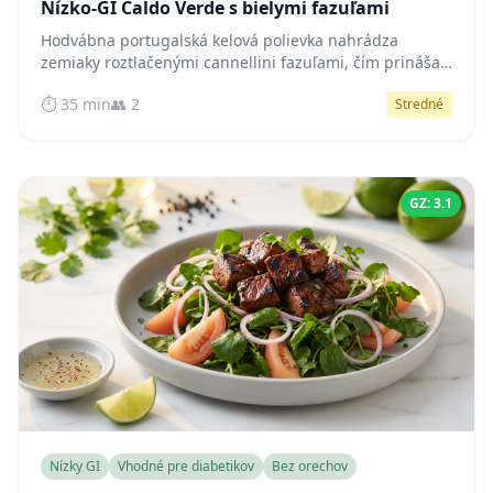
Nízko-GI Caldo Verde s bielymi fazuľami
Hodvábna portugalská kelová polievka nahrádza
zemiaky roztlačenými cannellini fazuľami, čím prináša
klasický komfort Caldo Verde s nízkoglykemickým
⏱️ 35 min
👥 2
Stredné
profilom, ktorý udržuje stabilnú hladinu cukru v krvi.
GZ: 3.1
Nízky GI
Vhodné pre diabetikov
Bez orechov