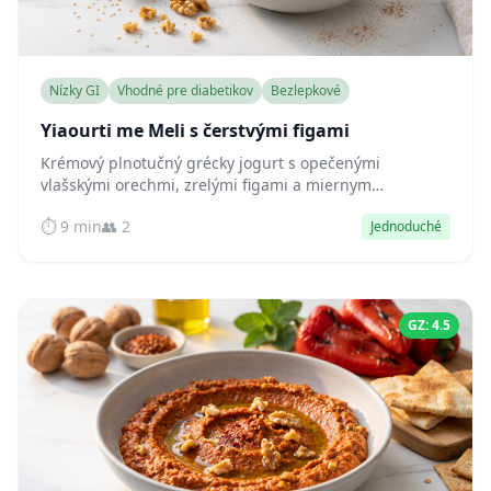
Nízky GI
Vhodné pre diabetikov
Bezlepkové
Yiaourti me Meli s čerstvými figami
Krémový plnotučný grécky jogurt s opečenými
vlašskými orechmi, zrelými figami a miernym
pokvapkaním medom — raňajky bohaté na bielkoviny,
⏱️ 9 min
👥 2
Jednoduché
ktoré udržia hladinu cukru v krvi stabilnú.
GZ: 4.5