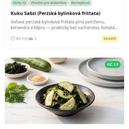
Nízky GI
Vhodné pre diabetikov
Bezlepkové
Kuku Sabzi (Perzská bylinková frittata)
Voňavá perzská bylinková frittata plná petržlenu,
koriandra a kôpru — prakticky bez sacharidov, bohatá
na bielkoviny a zdravé tuky pre stabilnú hladinu cukru
⏱️ 40 min
👥 2
Stredné
v krvi po celý deň.
GZ: 2.9