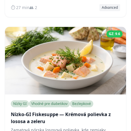
podávané s chrumkavým uhorkovo-kôprovým šalátom v
⏱️ 27 min
👥 2
Advanced
pikantnej octovej zálievke.
GZ: 9.6
Nízky GI
Vhodné pre diabetikov
Bezlepkové
Nízko-GI Fiskesuppe — Krémová polievka z
lososa a zeleru
Zamatová nórska lososová polievka, kde zemiaky