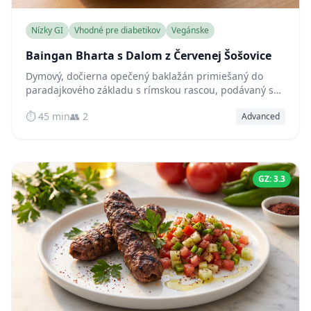
Nízky GI
Vhodné pre diabetikov
Vegánske
Baingan Bharta s Dalom z Červenej Šošovice
Dymový, dočierna opečený baklažán primiešaný do
paradajkového základu s rímskou rascou, podávaný s
dalom z červenej šošovice bohatým na bielkoviny –
⏱️ 45 min
👥 2
Advanced
prirodzene nízko-glykemické indické jedlo.
GZ: 3.3