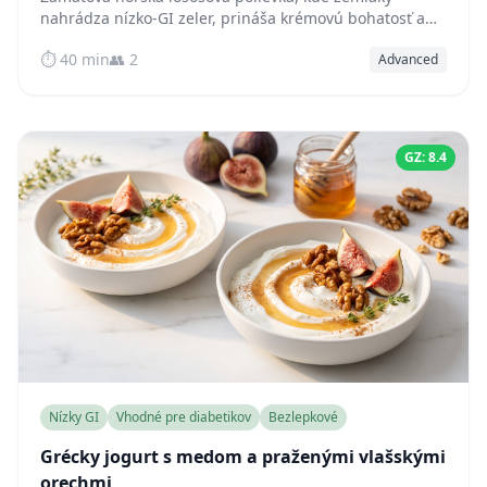
nahrádza nízko-GI zeler, prináša krémovú bohatosť a
stabilnú hladinu cukru v krvi — hotová už za 40 minút.
⏱️ 40 min
👥 2
Advanced
GZ: 8.4
Nízky GI
Vhodné pre diabetikov
Bezlepkové
Grécky jogurt s medom a praženými vlašskými
orechmi