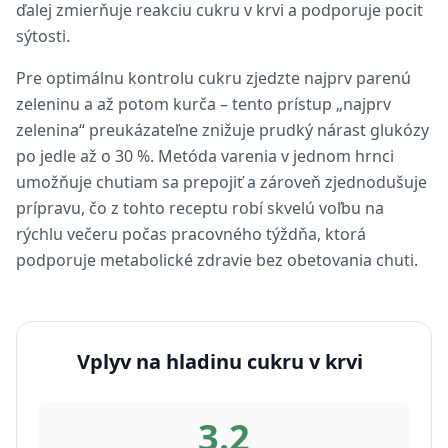
ďalej zmierňuje reakciu cukru v krvi a podporuje pocit
sýtosti.
Pre optimálnu kontrolu cukru zjedzte najprv parenú
zeleninu a až potom kurča – tento prístup „najprv
zelenina“ preukázateľne znižuje prudký nárast glukózy
po jedle až o 30 %. Metóda varenia v jednom hrnci
umožňuje chutiam sa prepojiť a zároveň zjednodušuje
prípravu, čo z tohto receptu robí skvelú voľbu na
rýchlu večeru počas pracovného týždňa, ktorá
podporuje metabolické zdravie bez obetovania chuti.
Vplyv na hladinu cukru v krvi
3.2