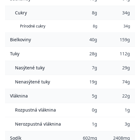
Cukry
8g
34g
Prírodné cukry
8g
34g
Bielkoviny
40g
159g
Tuky
28g
112g
Nasýtené tuky
7g
29g
Nenasýtené tuky
19g
74g
Vláknina
5g
22g
Rozpustná vláknina
0g
1g
Nerozpustná vláknina
1g
3g
Sodík
602mg
2408mg