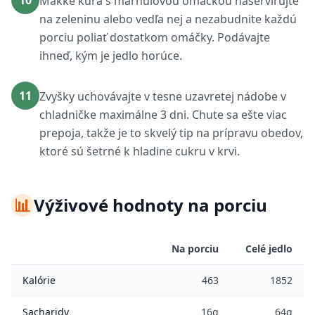
10
Mäkké kura s marhuľovou omáčkou naservírujte
na zeleninu alebo vedľa nej a nezabudnite každú
porciu poliať dostatkom omáčky. Podávajte
ihneď, kým je jedlo horúce.
11
Zvyšky uchovávajte v tesne uzavretej nádobe v
chladničke maximálne 3 dni. Chute sa ešte viac
prepoja, takže je to skvelý tip na prípravu obedov,
ktoré sú šetrné k hladine cukru v krvi.
📊
Výživové hodnoty na porciu
Na porciu
Celé jedlo
Kalórie
463
1852
Sacharidy
16g
64g