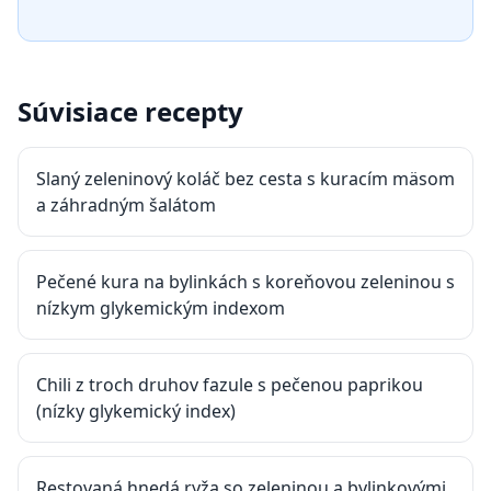
Súvisiace recepty
Slaný zeleninový koláč bez cesta s kuracím mäsom
a záhradným šalátom
Pečené kura na bylinkách s koreňovou zeleninou s
nízkym glykemickým indexom
Chili z troch druhov fazule s pečenou paprikou
(nízky glykemický index)
Restovaná hnedá ryža so zeleninou a bylinkovými