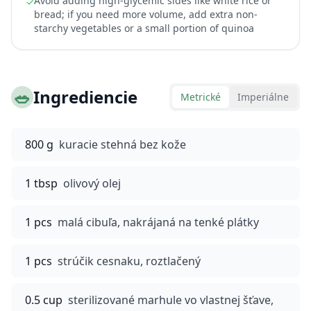
Avoid adding high-glycemic sides like white rice or
✓
bread; if you need more volume, add extra non-
starchy vegetables or a small portion of quinoa
🥗
Ingrediencie
Metrické
Imperiálne
800 g
kuracie stehná bez kože
1 tbsp
olivový olej
1 pcs
malá cibuľa, nakrájaná na tenké plátky
1 pcs
strúčik cesnaku, roztlačený
0.5 cup
sterilizované marhule vo vlastnej šťave,