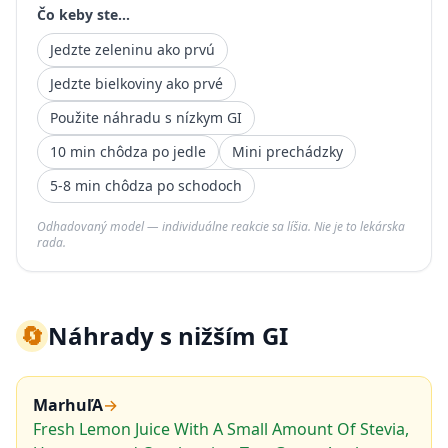
Čo keby ste...
Jedzte zeleninu ako prvú
Jedzte bielkoviny ako prvé
Použite náhradu s nízkym GI
10 min chôdza po jedle
Mini prechádzky
5-8 min chôdza po schodoch
Odhadovaný model — individuálne reakcie sa líšia. Nie je to lekárska
rada.
🔄
Náhrady s nižším GI
MarhuľA
→
Fresh Lemon Juice With A Small Amount Of Stevia,