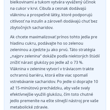
bielkovinami a tukom vytvára vyvážený účinok
na cukor v krvi. Cibuľa a cesnak dodávajú
vlákninu a prospešné látky, ktoré podporujú
citlivosť na inzulín a zároveň dodávajú chuť bez
zbytočných sacharidov.
Ak chcete maximalizovať prínos tohto jedla pre
hladinu cukru, podávajte ho so zelenou
zeleninou a zjedzte ju ako prvú. Táto stratégia
„najprv zelenina“ dokáže podľa niektorých štúdií
znížiť nárast glukózy po jedle až o 73 %.
Vláknina v zelenine vytvorí v tráviacom trakte
ochrannú bariéru, ktorá ešte viac spomalí
vstrebávanie sacharidov. Po jedle si doprajte 10
až 15-minútovú prechádzku, aby vaše svaly
efektívnejšie využili glukózu, čím toto chutné
jedlo premeníte na ešte silnejší nástroj pre vaše
metabolické zdravie.