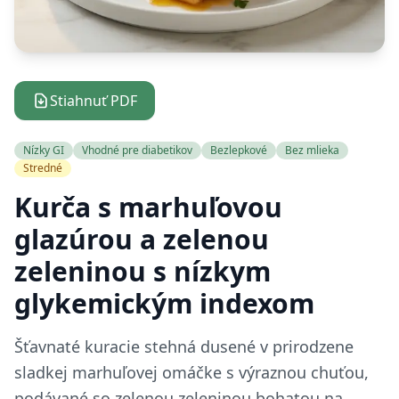
Stiahnuť PDF
Nízky GI
Vhodné pre diabetikov
Bezlepkové
Bez mlieka
Stredné
Kurča s marhuľovou
glazúrou a zelenou
zeleninou s nízkym
glykemickým indexom
Šťavnaté kuracie stehná dusené v prirodzene
sladkej marhuľovej omáčke s výraznou chuťou,
podávané so zelenou zeleninou bohatou na