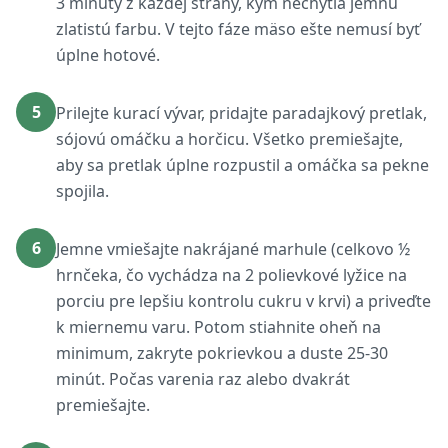
3 minúty z každej strany, kým nechytia jemnú
zlatistú farbu. V tejto fáze mäso ešte nemusí byť
úplne hotové.
5
Prilejte kurací vývar, pridajte paradajkový pretlak,
sójovú omáčku a horčicu. Všetko premiešajte,
aby sa pretlak úplne rozpustil a omáčka sa pekne
spojila.
6
Jemne vmiešajte nakrájané marhule (celkovo ½
hrnčeka, čo vychádza na 2 polievkové lyžice na
porciu pre lepšiu kontrolu cukru v krvi) a priveďte
k miernemu varu. Potom stiahnite oheň na
minimum, zakryte pokrievkou a duste 25-30
minút. Počas varenia raz alebo dvakrát
premiešajte.