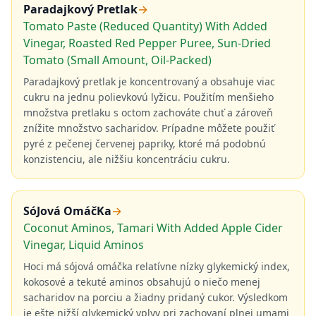
Paradajkový Pretlak
→
Tomato Paste (Reduced Quantity) With Added
Vinegar, Roasted Red Pepper Puree, Sun-Dried
Tomato (Small Amount, Oil-Packed)
Paradajkový pretlak je koncentrovaný a obsahuje viac
cukru na jednu polievkovú lyžicu. Použitím menšieho
množstva pretlaku s octom zachováte chuť a zároveň
znížite množstvo sacharidov. Prípadne môžete použiť
pyré z pečenej červenej papriky, ktoré má podobnú
konzistenciu, ale nižšiu koncentráciu cukru.
SóJová OmáčKa
→
Coconut Aminos, Tamari With Added Apple Cider
Vinegar, Liquid Aminos
Hoci má sójová omáčka relatívne nízky glykemický index,
kokosové a tekuté aminos obsahujú o niečo menej
sacharidov na porciu a žiadny pridaný cukor. Výsledkom
je ešte nižší glykemický vplyv pri zachovaní plnej umami