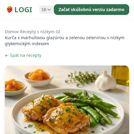
LOGI
SK
Začať skúšobnú verziu zadarmo
Domov
/
Recepty s nízkym GI
/
Kurča s marhuľovou glazúrou a zelenou zeleninou s nízkym
glykemickým indexom
← Späť na recepty