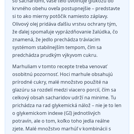
so sacharidmi, vaše telo uvoľňuje glukózu do
krvného obehu oveľa postupnejšie – predstavte
si to ako mierny potôčik namiesto záplavy.
Olivový olej pridáva ďalšiu vrstvu ochrany tým,
že ďalej spomaľuje vyprázdňovanie žalúdka, čo
znamená, že jedlo prechádza tráviacim
systémom stabilnejším tempom, čím sa
predchádza prudkým výkyvom cukru.
Marhuliam v tomto recepte treba venovať
osobitnú pozornosť. Hoci marhule obsahujú
prírodné cukry, malé množstvo použité na
glazúru sa rozdelí medzi viacero porcií, čím sa
celkový obsah sacharidov udrží na minime. Tu
prichádza na rad glykemická nálož – nie je to len
o glykemickom indexe (GI) jednotlivých
potravín, ale o tom, koľko toho jedla reálne
zjete. Malé množstvo marhúľ v kombinácii s