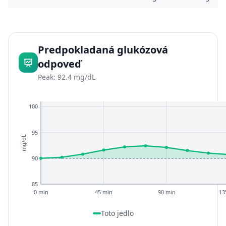
Predpokladaná glukózová
odpoveď
Peak: 92.4 mg/dL
100
95
mg/dL
90
85
0 min
45 min
90 min
13
Toto jedlo