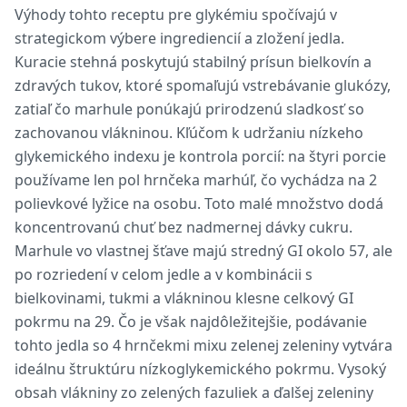
Výhody tohto receptu pre glykémiu spočívajú v
strategickom výbere ingrediencií a zložení jedla.
Kuracie stehná poskytujú stabilný prísun bielkovín a
zdravých tukov, ktoré spomaľujú vstrebávanie glukózy,
zatiaľ čo marhule ponúkajú prirodzenú sladkosť so
zachovanou vlákninou. Kľúčom k udržaniu nízkeho
glykemického indexu je kontrola porcií: na štyri porcie
používame len pol hrnčeka marhúľ, čo vychádza na 2
polievkové lyžice na osobu. Toto malé množstvo dodá
koncentrovanú chuť bez nadmernej dávky cukru.
Marhule vo vlastnej šťave majú stredný GI okolo 57, ale
po rozriedení v celom jedle a v kombinácii s
bielkovinami, tukmi a vlákninou klesne celkový GI
pokrmu na 29. Čo je však najdôležitejšie, podávanie
tohto jedla so 4 hrnčekmi mixu zelenej zeleniny vytvára
ideálnu štruktúru nízkoglykemického pokrmu. Vysoký
obsah vlákniny zo zelených fazuliek a ďalšej zeleniny