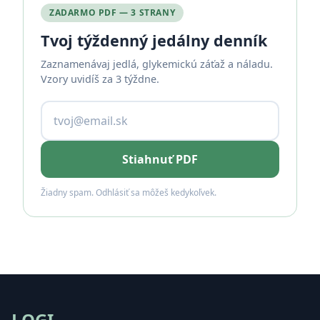
ZADARMO PDF — 3 STRANY
Tvoj týždenný jedálny denník
Zaznamenávaj jedlá, glykemickú záťaž a náladu.
Vzory uvidíš za 3 týždne.
Stiahnuť PDF
Žiadny spam. Odhlásiť sa môžeš kedykoľvek.
LOGI