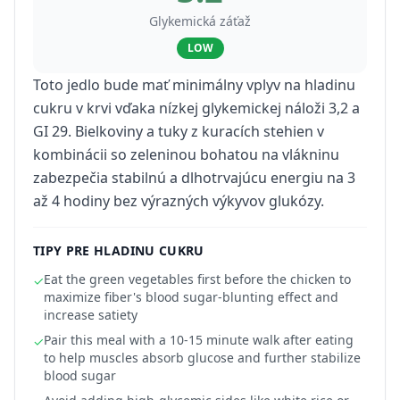
Glykemická záťaž
LOW
Toto jedlo bude mať minimálny vplyv na hladinu
cukru v krvi vďaka nízkej glykemickej náloži 3,2 a
GI 29. Bielkoviny a tuky z kuracích stehien v
kombinácii so zeleninou bohatou na vlákninu
zabezpečia stabilnú a dlhotrvajúcu energiu na 3
až 4 hodiny bez výrazných výkyvov glukózy.
TIPY PRE HLADINU CUKRU
Eat the green vegetables first before the chicken to
✓
maximize fiber's blood sugar-blunting effect and
increase satiety
Pair this meal with a 10-15 minute walk after eating
✓
to help muscles absorb glucose and further stabilize
blood sugar