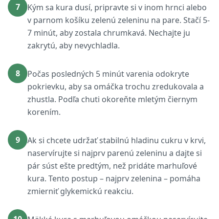
7
Kým sa kura dusí, pripravte si v inom hrnci alebo
v parnom košíku zelenú zeleninu na pare. Stačí 5-
7 minút, aby zostala chrumkavá. Nechajte ju
zakrytú, aby nevychladla.
8
Počas posledných 5 minút varenia odokryte
pokrievku, aby sa omáčka trochu zredukovala a
zhustla. Podľa chuti okoreňte mletým čiernym
korením.
9
Ak si chcete udržať stabilnú hladinu cukru v krvi,
naservírujte si najprv parenú zeleninu a dajte si
pár súst ešte predtým, než pridáte marhuľové
kura. Tento postup – najprv zelenina – pomáha
zmierniť glykemickú reakciu.