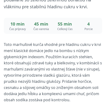
vlákninu pre stabilnú hladinu cukru v krvi.
10 min
45 min
55 min
4
Čas prípravy
Čas varenia
Celkový čas
Porcie
Toto marhuľové kurča vhodné pre hladinu cukru v krvi
mení klasické domáce jedlo na bombu s nízkym
glykemickým indexom. Použitím kuracích stehien,
ktoré obsahujú zdravé tuky a bielkoviny, v kombinácii s
marhuľami zaváranými vo vlastnej šťave (nie v sirupe),
vytvoríme prirodzene sladkú glazúru, ktorá vám
prudko nezvýši hladinu glukózy. Pridanie horčice,
cesnaku a sójovej omáčky so zníženým obsahom soli
dodáva jedlu hĺbku a komplexnú umami chuť, pričom
obsah sodíka zostáva pod kontrolou.