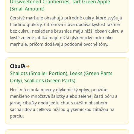
Unsweetened Cranberries, Tart Green Apple
(Small Amount)
Čerstvé marhule obsahujú prírodné cukry, ktoré zvyšujú
hladinu glukózy. Citrónová šťava dodáva kyslosť takmer
bez cukru, nesladené brusnice majú nižší obsah cukru a
kyslé zelené jablká majú nižší glykemický index ako
marhule, pričom dodávajú podobné ovocné tóny.
CibuľA
→
Shallots (Smaller Portion), Leeks (Green Parts
Only), Scallions (Green Parts)
Hoci má cibuľa mierny glykemický vplyv, použitie
menšieho množstva šalotky alebo zelenej časti póru a
jarnej cibuľky dodá jedlu chuť s nižším obsahom
sacharidov a celkovo nižšou glykemickou záťažou na
porciu.