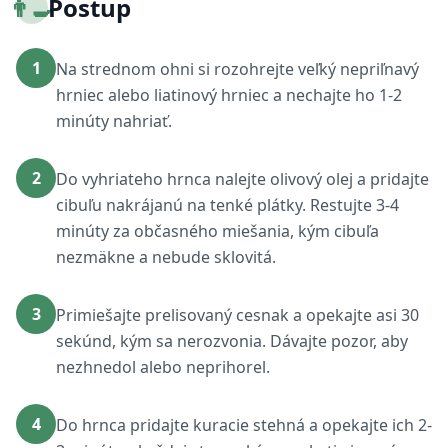
👨‍🍳
Postup
1
Na strednom ohni si rozohrejte veľký nepriľnavý
hrniec alebo liatinový hrniec a nechajte ho 1-2
minúty nahriať.
2
Do vyhriateho hrnca nalejte olivový olej a pridajte
cibuľu nakrájanú na tenké plátky. Restujte 3-4
minúty za občasného miešania, kým cibuľa
nezmäkne a nebude sklovitá.
3
Primiešajte prelisovaný cesnak a opekajte asi 30
sekúnd, kým sa nerozvonia. Dávajte pozor, aby
nezhnedol alebo neprihorel.
4
Do hrnca pridajte kuracie stehná a opekajte ich 2-