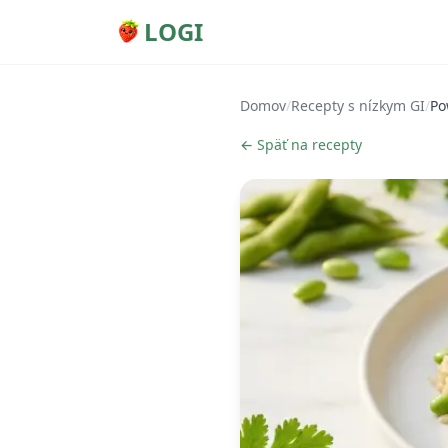
LOGI
Domov
/
Recepty s nízkym GI
/
Po
← Späť na recepty