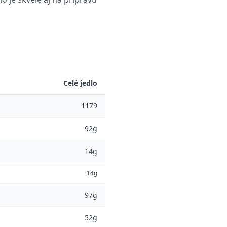
Celé jedlo
1179
92g
14g
14g
97g
52g