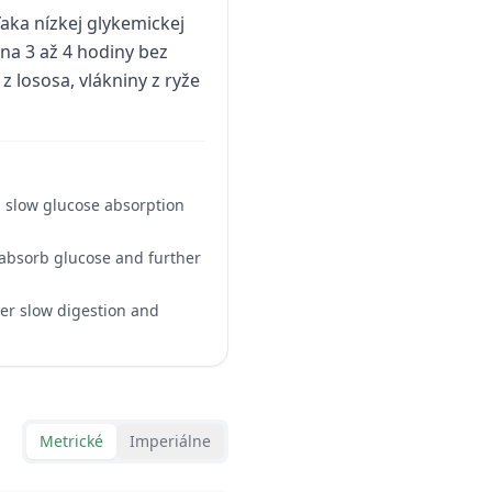
aka nízkej glykemickej
na 3 až 4 hodiny bez
z lososa, vlákniny z ryže
l slow glucose absorption
 absorb glucose and further
ther slow digestion and
Metrické
Imperiálne