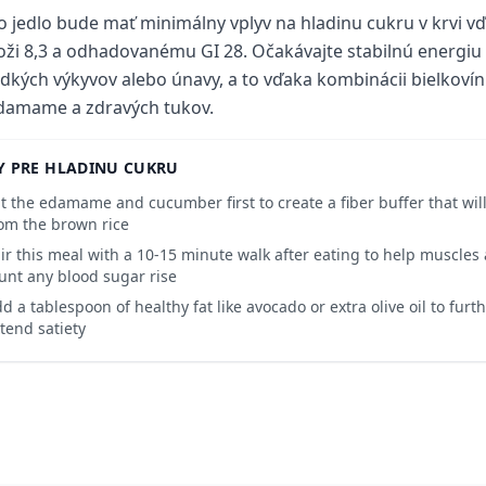
o jedlo bude mať minimálny vplyv na hladinu cukru v krvi vď
oži 8,3 a odhadovanému GI 28. Očakávajte stabilnú energiu 
dkých výkyvov alebo únavy, a to vďaka kombinácii bielkovín 
damame a zdravých tukov.
Y PRE HLADINU CUKRU
t the edamame and cucumber first to create a fiber buffer that wil
om the brown rice
ir this meal with a 10-15 minute walk after eating to help muscles
unt any blood sugar rise
d a tablespoon of healthy fat like avocado or extra olive oil to fur
tend satiety