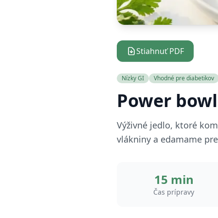
Stiahnuť PDF
Nízky GI
Vhodné pre diabetikov
Power bowl 
Výživné jedlo, ktoré ko
vlákniny a edamame pre d
15 min
Čas prípravy