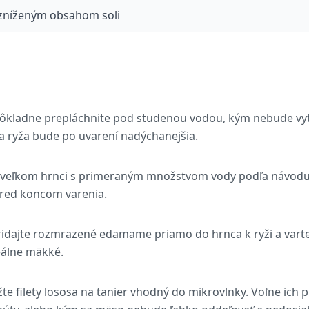
zníženým obsahom soli
ôkladne prepláchnite pod studenou vodou, kým nebude vyte
a ryža bude po uvarení nadýchanejšia.
e veľkom hrnci s primeraným množstvom vody podľa návodu 
pred koncom varenia.
ridajte rozmrazené edamame priamo do hrnca k ryži a varte
eálne mäkké.
žte filety lososa na tanier vhodný do mikrovlnky. Voľne ich p