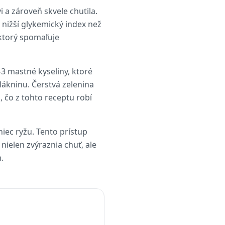
 a zároveň skvele chutila.
nižší glykemický index než
 ktorý spomaľuje
3 mastné kyseliny, ktoré
vlákninu. Čerstvá zelenina
, čo z tohto receptu robí
iec ryžu. Tento prístup
 nielen zvýraznia chuť, ale
.