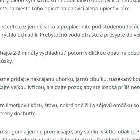
úty, alebo kým sa mäso nebude ľahko oddeľovať a nedosiah
te namiesto toho opiecť na panvici alebo upiecť v rúre.
ceďte cez jemné sitko a prepláchnite pod studenou tečúcou
rýchlo ochladili. Prebytočnú vodu otraste a presypte do veľ
ajte 2-3 minúty vychladnúť, potom vidličkou opatrne odst
kúsky.
ame pridajte nakrájanú uhorku, jarnú cibuľku, nasekaný kor
te veľkou lyžicou, ale dajte pozor, aby ste lososa príliš nero
jte limetkovú kôru, šťavu, nakrájané čili a sójovú omáčku s
treby dochuťte.
dresingom a jemne premiešajte, aby sa ním všetko obalilo. P
a 2 hodiny do chladničky, ak ho chcete mať studený. Toto jedl