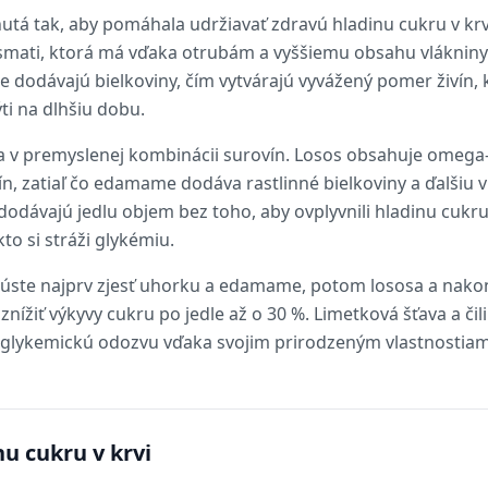
utá tak, aby pomáhala udržiavať zdravú hladinu cukru v krvi
mati, ktorá má vďaka otrubám a vyššiemu obsahu vlákniny 
e dodávajú bielkoviny, čím vytvárajú vyvážený pomer živín,
ti na dlhšiu dobu.
a v premyslenej kombinácii surovín. Losos obsahuje omega-
lín, zatiaľ čo edamame dodáva rastlinné bielkoviny a ďalšiu 
dodávajú jedlu objem bez toho, aby ovplyvnili hladinu cukru
to si stráži glykémiu.
skúste najprv zjesť uhorku a edamame, potom lososa a nakon
nížiť výkyvy cukru po jedle až o 30 %. Limetková šťava a čili
 glykemickú odozvu vďaka svojim prirodzeným vlastnostiam
nu cukru v krvi