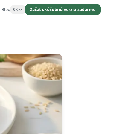
n
Blog
SK
Začať skúšobnú verziu zadarmo