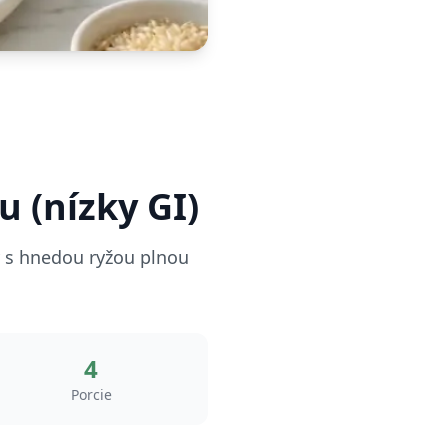
 (nízky GI)
y s hnedou ryžou plnou
4
Porcie