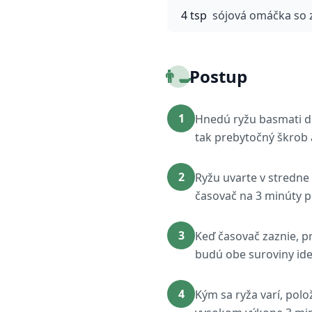
4 tsp
sójová omáčka so 
👨‍🍳
Postup
1
Hnedú ryžu basmati d
tak prebytočný škrob 
2
Ryžu uvarte v stredn
časovač na 3 minúty 
3
Keď časovač zaznie, p
budú obe suroviny id
4
Kým sa ryža varí, polo