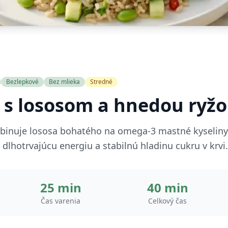
Bezlepkové
Bez mlieka
Stredné
s lososom a hnedou ryžou
mbinuje lososa bohatého na omega-3 mastné kyselin
lhotrvajúcu energiu a stabilnú hladinu cukru v krvi.
25 min
40 min
Čas varenia
Celkový čas