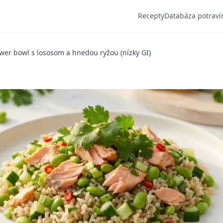
Recepty
Databáza potraví
wer bowl s lososom a hnedou ryžou (nízky GI)