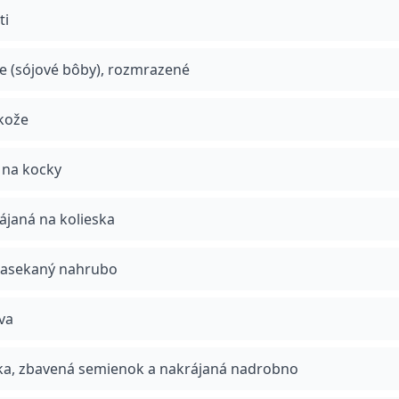
ti
(sójové bôby), rozmrazené
 kože
 na kocky
rájaná na kolieska
 nasekaný nahrubo
ava
ička, zbavená semienok a nakrájaná nadrobno