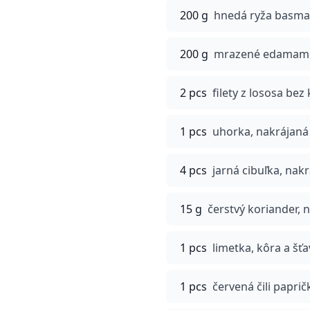
200 g
hnedá ryža basma
200 g
mrazené edamame 
2 pcs
filety z lososa bez
1 pcs
uhorka, nakrájaná
4 pcs
jarná cibuľka, nak
15 g
čerstvý koriander,
1 pcs
limetka, kôra a šť
1 pcs
červená čili papr