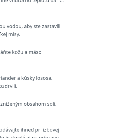
ne vnútornú teplotu 63 °C.
 vodou, aby ste zastavili
kej misy.
ráňte kožu a mäso
iander a kúsky lososa.
zdrvili.
o zníženým obsahom soli.
odávajte ihneď pri izbovej
o je skvelé aj na prípravu