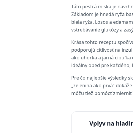
Táto pestrá miska je navrhn
Základom je hnedá ryža bas
biela ryža. Losos a edamam
vstrebávanie glukózy a zasý
Krása tohto receptu spočív
podporujú citlivosť na inzu
ako uhorka a jarná cibuľka 
ideálny obed pre každého, k
Pre čo najlepšie výsledky 
„zelenina ako prvá“ dokáže z
môžu tiež pomôcť zmierniť
Vplyv na hladi