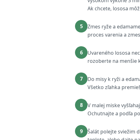
vysokom výkone 3 min
Ak chcete, lososa môže
5
Zmes ryže a edamame s
proces varenia a zmes 
6
Uvareného lososa nech
rozoberte na menšie 
7
Do misy k ryži a edam
Všetko zľahka premiešaj
8
V malej miske vyšľaha
Ochutnajte a podľa po
9
Šalát polejte sviežim 
teplote, alebo dajte n