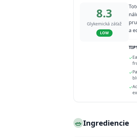
Tot
8.3
nál
pru
Glykemická záťaž
a e
LOW
TIP
Ea
✓
fr
Pa
✓
bl
Ad
✓
ex
🥗
Ingrediencie