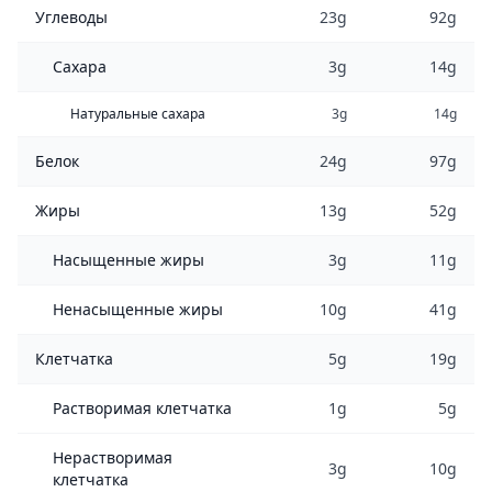
Углеводы
23g
92g
Сахара
3g
14g
Натуральные сахара
3g
14g
Белок
24g
97g
Жиры
13g
52g
Насыщенные жиры
3g
11g
Ненасыщенные жиры
10g
41g
Клетчатка
5g
19g
Растворимая клетчатка
1g
5g
Нерастворимая
3g
10g
клетчатка