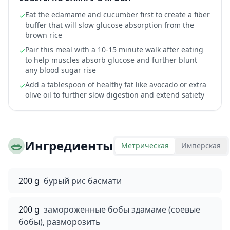
Eat the edamame and cucumber first to create a fiber
✓
buffer that will slow glucose absorption from the
brown rice
Pair this meal with a 10-15 minute walk after eating
✓
to help muscles absorb glucose and further blunt
any blood sugar rise
Add a tablespoon of healthy fat like avocado or extra
✓
olive oil to further slow digestion and extend satiety
🥗
Ингредиенты
Метрическая
Имперская
200 g
бурый рис басмати
200 g
замороженные бобы эдамаме (соевые
бобы), разморозить