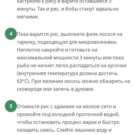
кастрюлю к рису и варите оставшиеся 3
минуты. Так и рис, и бобы станут идеально
мягкими.
4
Пока варится рис, выложите филе лосося на
тарелку, подходящую для микроволновки.
Неплотно накройте и готовьте на
максимальной мощности 3 минуты или пока
рыба не начнет легко распадаться на кусочки
(внутренняя температура должна достичь
63°C). При желании лосось можно обжарить на
сковороде или запечь в духовке.
5
Откиньте рис с эдамаме на мелкое сито и
промойте под холодной проточной водой,
чтобы остановить процесс варки и быстро
охладить смесь. Слейте лишнюю воду и