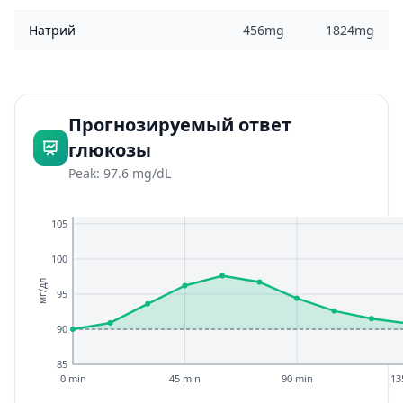
Натрий
456mg
1824mg
Прогнозируемый ответ
глюкозы
Peak: 97.6 mg/dL
105
100
мг/дл
95
90
85
0 min
45 min
90 min
13