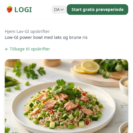
LOGI
DA
Start gratis prøveperiode
Hjem
/
Lav-GI opskrifter
/
Low-GI power bowl med laks og brune ris
← Tilbage til opskrifter