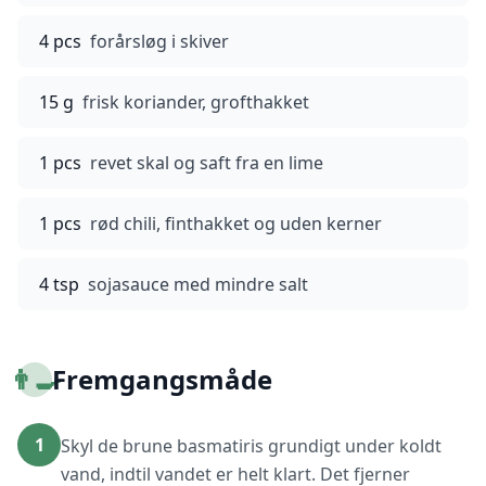
4 pcs
forårsløg i skiver
15 g
frisk koriander, grofthakket
1 pcs
revet skal og saft fra en lime
1 pcs
rød chili, finthakket og uden kerner
4 tsp
sojasauce med mindre salt
👨‍🍳
Fremgangsmåde
1
Skyl de brune basmatiris grundigt under koldt
vand, indtil vandet er helt klart. Det fjerner