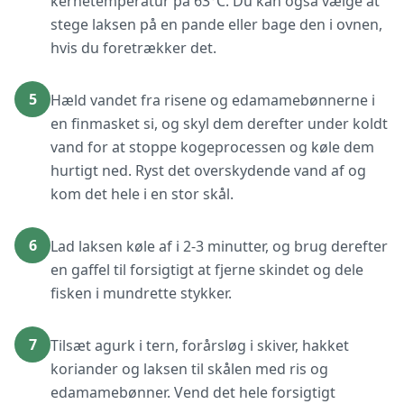
kernetemperatur på 63°C. Du kan også vælge at
stege laksen på en pande eller bage den i ovnen,
hvis du foretrækker det.
5
Hæld vandet fra risene og edamamebønnerne i
en finmasket si, og skyl dem derefter under koldt
vand for at stoppe kogeprocessen og køle dem
hurtigt ned. Ryst det overskydende vand af og
kom det hele i en stor skål.
6
Lad laksen køle af i 2-3 minutter, og brug derefter
en gaffel til forsigtigt at fjerne skindet og dele
fisken i mundrette stykker.
7
Tilsæt agurk i tern, forårsløg i skiver, hakket
koriander og laksen til skålen med ris og
edamamebønner. Vend det hele forsigtigt