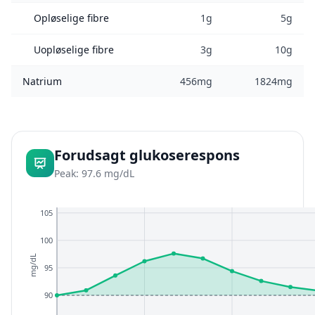
Opløselige fibre
1g
5g
Uopløselige fibre
3g
10g
Natrium
456mg
1824mg
Forudsagt glukoserespons
Peak: 97.6 mg/dL
105
100
mg/dL
95
90