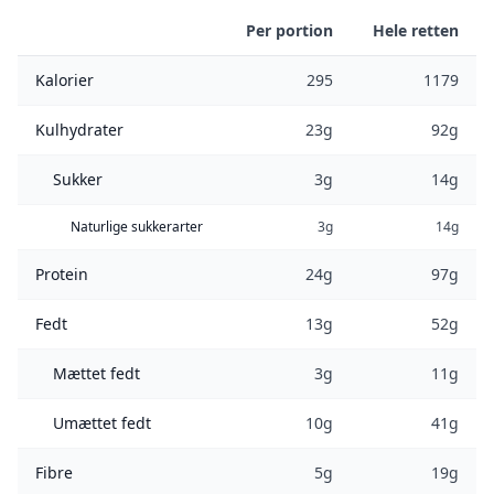
Per portion
Hele retten
Kalorier
295
1179
Kulhydrater
23g
92g
Sukker
3g
14g
Naturlige sukkerarter
3g
14g
Protein
24g
97g
Fedt
13g
52g
Mættet fedt
3g
11g
Umættet fedt
10g
41g
Fibre
5g
19g