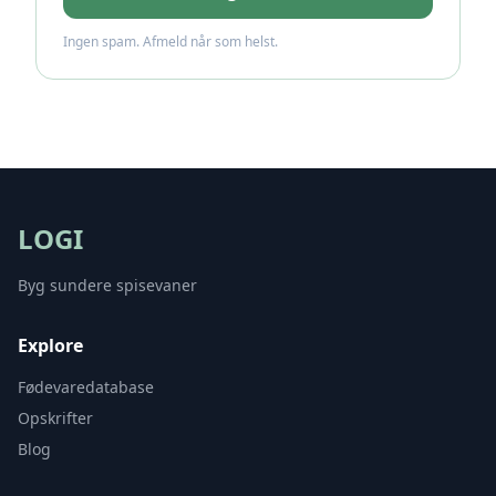
Ingen spam. Afmeld når som helst.
LOGI
Byg sundere spisevaner
Explore
Fødevaredatabase
Opskrifter
Blog