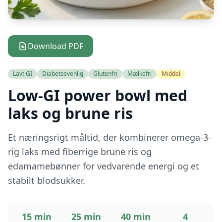
Download PDF
Lavt GI
Diabetesvenlig
Glutenfri
Mælkefri
Middel
Low-GI power bowl med
laks og brune ris
Et næringsrigt måltid, der kombinerer omega-3-
rig laks med fiberrige brune ris og
edamamebønner for vedvarende energi og et
stabilt blodsukker.
15 min
25 min
40 min
4