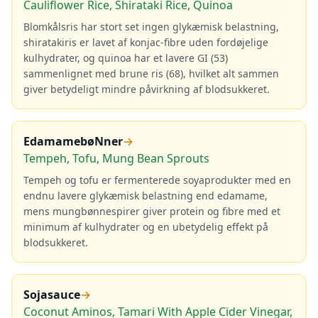
Cauliflower Rice, Shirataki Rice, Quinoa
Blomkålsris har stort set ingen glykæmisk belastning,
shiratakiris er lavet af konjac-fibre uden fordøjelige
kulhydrater, og quinoa har et lavere GI (53)
sammenlignet med brune ris (68), hvilket alt sammen
giver betydeligt mindre påvirkning af blodsukkeret.
EdamamebøNner
→
Tempeh, Tofu, Mung Bean Sprouts
Tempeh og tofu er fermenterede soyaprodukter med en
endnu lavere glykæmisk belastning end edamame,
mens mungbønnespirer giver protein og fibre med et
minimum af kulhydrater og en ubetydelig effekt på
blodsukkeret.
Sojasauce
→
Coconut Aminos, Tamari With Apple Cider Vinegar,