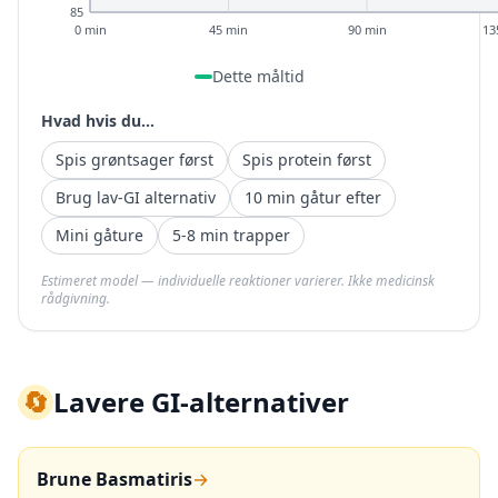
85
0 min
45 min
90 min
13
Dette måltid
Hvad hvis du...
Spis grøntsager først
Spis protein først
Brug lav-GI alternativ
10 min gåtur efter
Mini gåture
5-8 min trapper
Estimeret model — individuelle reaktioner varierer. Ikke medicinsk
rådgivning.
🔄
Lavere GI-alternativer
Brune Basmatiris
→