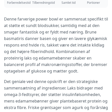
Forberedelsestid
Tilberedningstid
Samlet tid
Portioner
Denne farverige power bowl er sammensat specifikt til
at støtte et sundt blodsukker, samtidig med at den
smager fantastisk og er fyldt med næring. Brune
basmatiris danner basen og giver en lavere glykæmisk
respons end hvide ris, takket være det intakte klidlag
og det højere fiberindhold. Kombinationen af
proteinrig laks og edamamebønner skaber en
balanceret profil af makronæringsstoffer, der bremser
optagelsen af glukose og mætter godt.
Det geniale ved denne opskrift er den strategiske
sammensætning af ingredienser. Laks bidrager med
omega-3-fedtsyrer, der støtter insulinfølsomheden,
mens edamamebønner giver plantebaseret protein og
ekstra fibre. Friske grøntsager som agurk og forårsløg