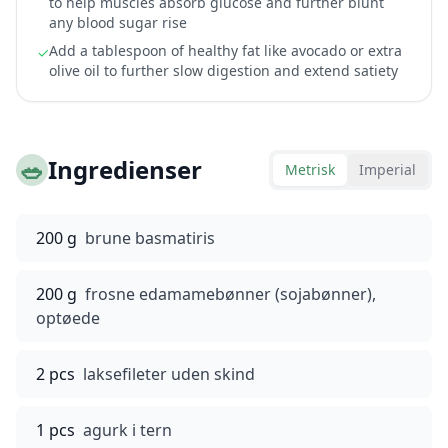
to help muscles absorb glucose and further blunt
any blood sugar rise
Add a tablespoon of healthy fat like avocado or extra
✓
olive oil to further slow digestion and extend satiety
🥗
Ingredienser
Metrisk
Imperial
200 g
brune basmatiris
200 g
frosne edamamebønner (sojabønner),
optøede
2 pcs
laksefileter uden skind
1 pcs
agurk i tern