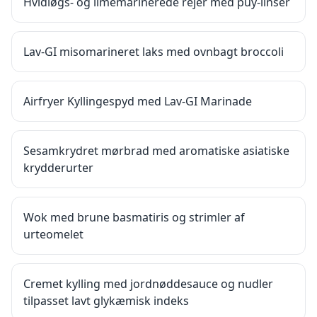
Hvidløgs- og limemarinerede rejer med puy-linser
Lav-GI misomarineret laks med ovnbagt broccoli
Airfryer Kyllingespyd med Lav-GI Marinade
Sesamkrydret mørbrad med aromatiske asiatiske
krydderurter
Wok med brune basmatiris og strimler af
urteomelet
Cremet kylling med jordnøddesauce og nudler
tilpasset lavt glykæmisk indeks