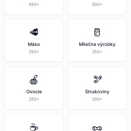
450+
300+
🥩
🥛
Mäso
Mliečne výrobky
250+
250+
🍎
🫘
Ovocie
Strukoviny
250+
200+
☕
🥜