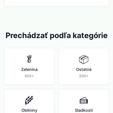
Prechádzať podľa kategórie
🥬
📦
Zelenina
Ostatné
650+
500+
🌾
🍰
Obilniny
Sladkosti