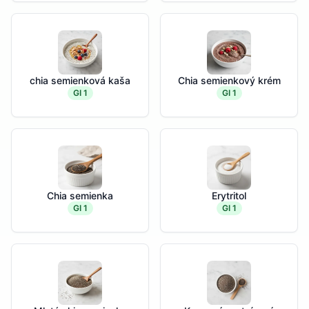
chia semienková kaša
Chia semienkový krém
GI 1
GI 1
Chia semienka
Erytritol
GI 1
GI 1