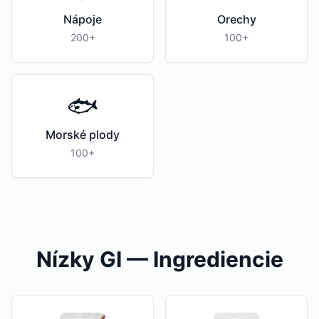
Nápoje
Orechy
200+
100+
🐟
Morské plody
100+
Nízky GI — Ingrediencie