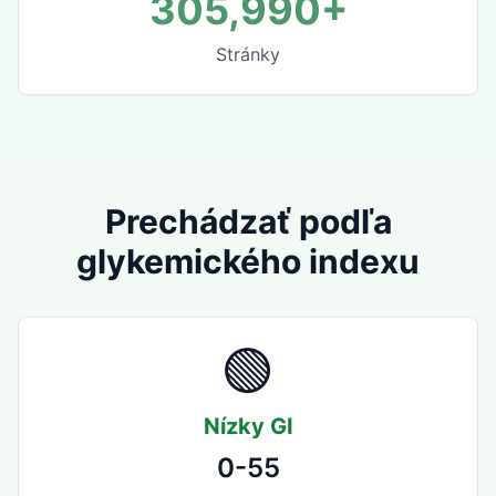
305,990+
Stránky
Prechádzať podľa
glykemického indexu
🟢
Nízky GI
0-55