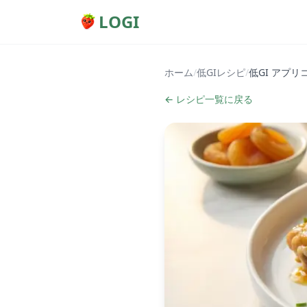
LOGI
ホーム
/
低GIレシピ
/
低GI アプ
← レシピ一覧に戻る