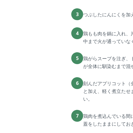
3
つぶしたにんにくを加
4
鶏もも肉を鍋に入れ、
中まで火が通っていな
5
鶏がらスープを注ぎ、
が全体に馴染むまで混
6
刻んだアプリコット（
と加え、軽く煮立たせま
い。
7
鶏肉を煮込んでいる間
蓋をしたままにしてお