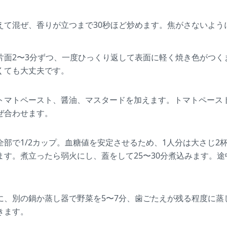
えて混ぜ、香りが立つまで30秒ほど炒めます。焦がさないよう
片面2〜3分ずつ、一度ひっくり返して表面に軽く焼き色がつく
くても大丈夫です。
トマトペースト、醤油、マスタードを加えます。トマトペース
ぜ合わせます。
全部で1/2カップ。血糖値を安定させるため、1人分は大さじ2
す。煮立ったら弱火にし、蓋をして25〜30分煮込みます。途
に、別の鍋か蒸し器で野菜を5〜7分、歯ごたえが残る程度に蒸
きます。