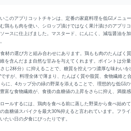
いこのアプリコットチキンは、定番の家庭料理を低GIメニュ
む鶏もも肉を使い、シロップ漬けではなく果汁漬けのアプリコ
ソースに仕上げました。マスタード、にんにく、減塩醤油を加
。
、食材の選び方と組み合わせにあります。鶏もも肉のたんぱく
維を含んだまま自然な甘みを与えてくれます。ポイントは分量
り大さじ2杯分）に抑えることで、糖質を控えつつ濃厚な味わい
57ですが、料理全体で薄まり、たんぱく質や脂質、食物繊維と
。さらに、4カップ分の緑の野菜を添えることで、理想的な低GI
豊富な食物繊維が、食後の血糖値の上昇をさらに抑え、満腹感
ロールするには、鶏肉を食べる前に蒸した野菜から食べ始めて
の血糖値スパイクを最大30%抑えると言われています。フラ
いたい日の夕食にぴったりです。