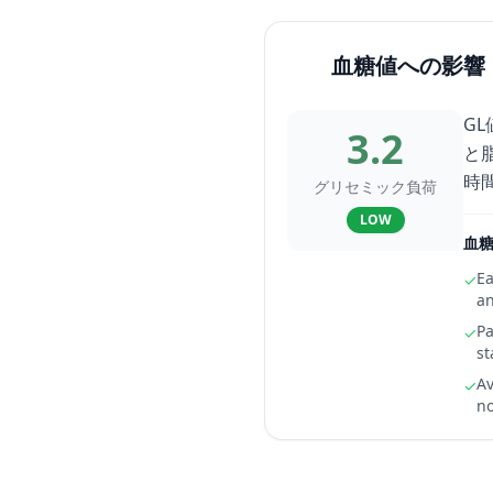
血糖値への影響
G
3.2
と
時
グリセミック負荷
LOW
血
Ea
✓
an
Pa
✓
st
Av
✓
no