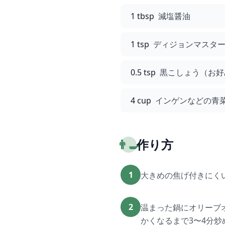
1 tbsp
減塩醤油
1 tsp
ディジョンマスタ
0.5 tsp
黒こしょう（お好
4 cup
インゲンなどの青
👨‍🍳
作り方
1
大きめの焦げ付きにく
2
温まった鍋にオリーブ
かくなるまで3〜4分炒