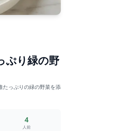
っぷり緑の野
維たっぷりの緑の野菜を添
4
人前