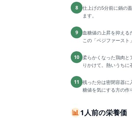
8
仕上げの5分前に鍋の
ます。
9
血糖値の上昇を抑える
この「ベジファースト
10
柔らかくなった鶏肉と
りかけて。熱いうちに
11
残った分は密閉容器に
糖値を気にする方の作
📊
1人前の栄養価