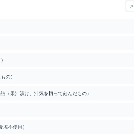
メ
）
り）
たもの）
缶詰（果汁漬け、汁気を切って刻んだもの）
食塩不使用）