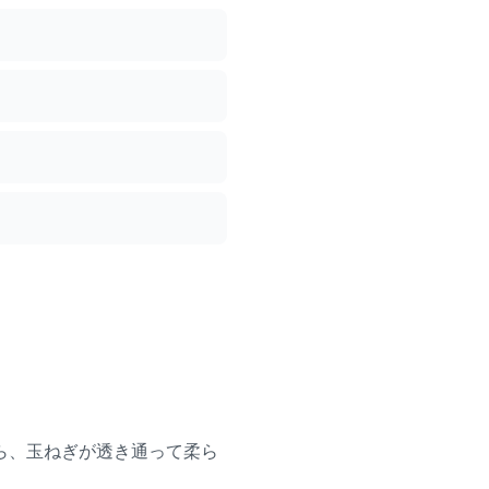
。
ら、玉ねぎが透き通って柔ら