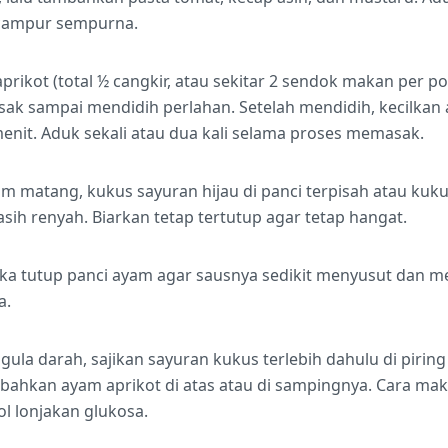
rcampur sempurna.
ikot (total ½ cangkir, atau sekitar 2 sendok makan per po
masak sampai mendidih perlahan. Setelah mendidih, kecilkan 
nit. Aduk sekali atau dua kali selama proses memasak.
 matang, kukus sayuran hijau di panci terpisah atau kuku
ih renyah. Biarkan tetap tertutup agar tetap hangat.
buka tutup panci ayam agar sausnya sedikit menyusut dan 
a.
ula darah, sajikan sayuran kukus terlebih dahulu di piri
hkan ayam aprikot di atas atau di sampingnya. Cara maka
 lonjakan glukosa.