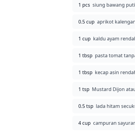
1 pcs
siung bawang puti
0.5 cup
aprikot kalengan
1 cup
kaldu ayam rend
1 tbsp
pasta tomat tan
1 tbsp
kecap asin rend
1 tsp
Mustard Dijon atau
0.5 tsp
lada hitam secu
4 cup
campuran sayuran 