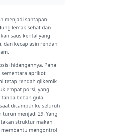
an menjadi santapan
ung lemak sehat dan
takan saus kental yang
, dan kecap asin rendah
ram.
posisi hidangannya. Paha
 sementara aprikot
ni tetap rendah glikemik
uk empat porsi, yang
t tanpa beban gula
i saat dicampur ke seluruh
n turun menjadi 29. Yang
ptakan struktur makan
kin membantu mengontrol