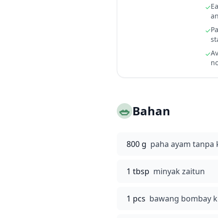
Ea
✓
an
Pa
✓
st
Av
✓
no
🥗
Bahan
800 g
paha ayam tanpa k
1 tbsp
minyak zaitun
1 pcs
bawang bombay keci