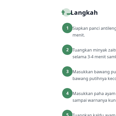
👨‍🍳
Langkah
1
Siapkan panci antilen
menit.
2
Tuangkan minyak zait
selama 3-4 menit sam
3
Masukkan bawang puti
bawang putihnya keco
4
Masukkan paha ayam ke
sampai warnanya kuni
5
Tuangkan kaldu ayam,