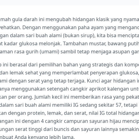
mah gula darah ini mengubah hidangan klasik yang nyam
nyehatkan. Dengan menggunakan paha ayam yang mengand
ngan dalam sari buah alami (bukan sirup), kita bisa mencip
 kadar glukosa melonjak. Tambahan mustar, bawang putih
aman rasa gurih (umami) sambil tetap menjaga asupan ga
p ini berasal dari pemilihan bahan yang strategis dan kom
dan lemak sehat yang memperlambat penyerapan glukosa,
i dengan serat yang tetap terjaga. Kunci agar hidangan i
 hanya menggunakan setengah cangkir aprikot kalengan unt
an per orang. Jumlah kecil ini memberikan rasa yang peka
dalam sari buah alami memiliki IG sedang sekitar 57, tetap
n dengan protein, lemak, dan serat, nilai IG total hidanga
dangan ini dengan 4 cangkir campuran sayuran hijau menci
dungan serat tinggi dari buncis dan sayuran lainnya sema
buat Anda kenyang lebih lama.