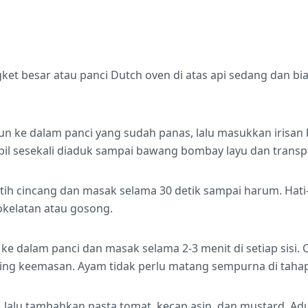
gket besar atau panci Dutch oven di atas api sedang dan bi
un ke dalam panci yang sudah panas, lalu masukkan irisa
bil sesekali diaduk sampai bawang bombay layu dan transp
h cincang dan masak selama 30 detik sampai harum. Hati-
kelatan atau gosong.
 dalam panci dan masak selama 2-3 menit di setiap sisi. Cu
ng keemasan. Ayam tidak perlu matang sempurna di tahap 
 lalu tambahkan pasta tomat, kecap asin, dan mustard. Ad