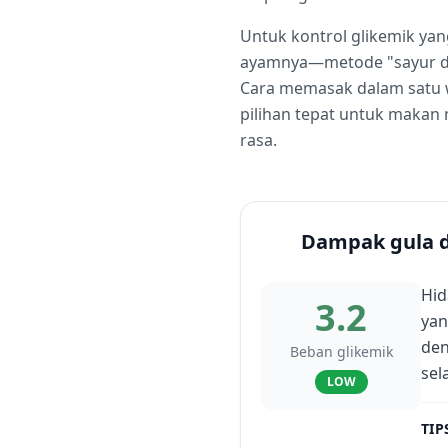
Untuk kontrol glikemik ya
ayamnya—metode "sayur dul
Cara memasak dalam satu 
pilihan tepat untuk maka
rasa.
Dampak gula 
Hid
3.2
yan
den
Beban glikemik
sel
LOW
TIP