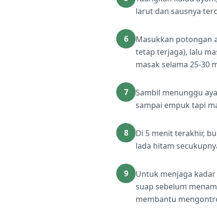
larut dan sausnya te
6
Masukkan potongan apr
tetap terjaga), lalu 
masak selama 25-30 me
7
Sambil menunggu ayam
sampai empuk tapi mas
8
Di 5 menit terakhir, 
lada hitam secukupny
9
Untuk menjaga kadar g
suap sebelum menamba
membantu mengontrol