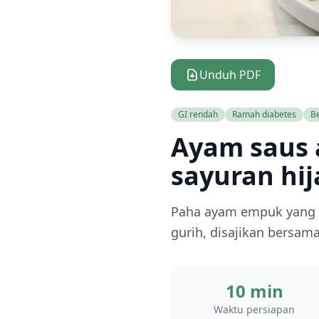
Unduh PDF
GI rendah
Ramah diabetes
B
Ayam saus 
sayuran hi
Paha ayam empuk yang d
gurih, disajikan bersam
10 min
Waktu persiapan