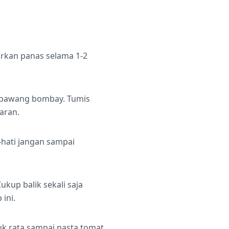
arkan panas selama 1-2
n bawang bombay. Tumis
aran.
hati jangan sampai
kup balik sekali saja
ini.
uk rata sampai pasta tomat