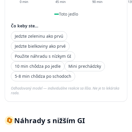
0 min
45 min
90 min
13
Toto jedlo
Čo keby ste...
Jedzte zeleninu ako prvú
Jedzte bielkoviny ako prvé
Použite náhradu s nízkym GI
10 min chôdza po jedle
Mini prechádzky
5-8 min chôdza po schodoch
Odhadovaný model — individuálne reakcie sa líšia. Nie je to lekárska
rada.
🔄
Náhrady s nižším GI