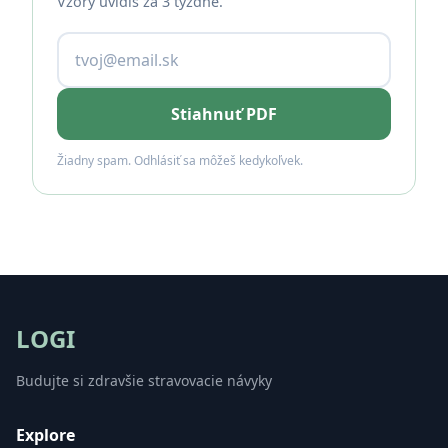
Vzory uvidíš za 3 týždne.
Stiahnuť PDF
Žiadny spam. Odhlásiť sa môžeš kedykoľvek.
LOGI
Budujte si zdravšie stravovacie návyky
Explore