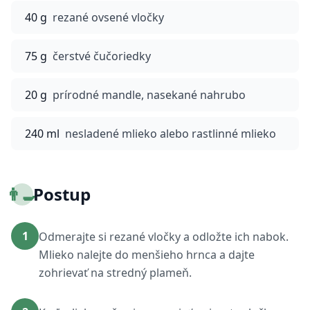
40 g
rezané ovsené vločky
75 g
čerstvé čučoriedky
20 g
prírodné mandle, nasekané nahrubo
240 ml
nesladené mlieko alebo rastlinné mlieko
👨‍🍳
Postup
1
Odmerajte si rezané vločky a odložte ich nabok.
Mlieko nalejte do menšieho hrnca a dajte
zohrievať na stredný plameň.