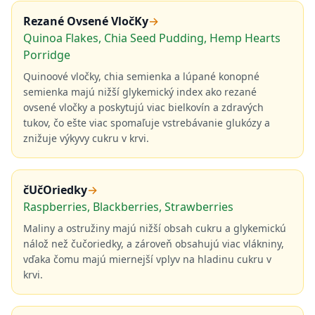
Rezané Ovsené VločKy
→
Quinoa Flakes, Chia Seed Pudding, Hemp Hearts
Porridge
Quinoové vločky, chia semienka a lúpané konopné
semienka majú nižší glykemický index ako rezané
ovsené vločky a poskytujú viac bielkovín a zdravých
tukov, čo ešte viac spomaľuje vstrebávanie glukózy a
znižuje výkyvy cukru v krvi.
čUčOriedky
→
Raspberries, Blackberries, Strawberries
Maliny a ostružiny majú nižší obsah cukru a glykemickú
nálož než čučoriedky, a zároveň obsahujú viac vlákniny,
vďaka čomu majú miernejší vplyv na hladinu cukru v
krvi.