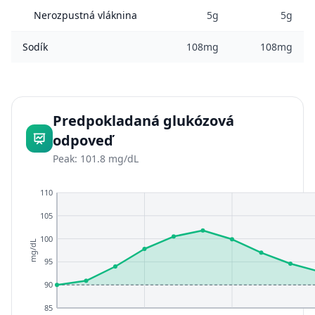
Nerozpustná vláknina
5g
5g
Sodík
108mg
108mg
Predpokladaná glukózová
odpoveď
Peak: 101.8 mg/dL
110
105
100
mg/dL
95
90
85