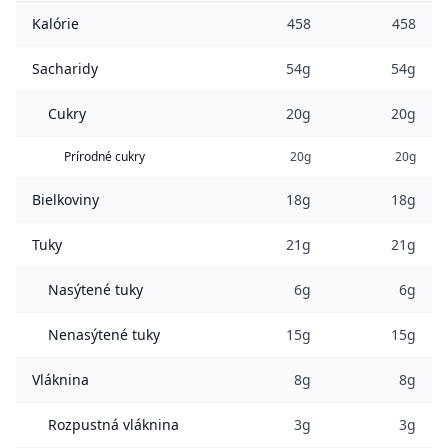
Kalórie
458
458
Sacharidy
54g
54g
Cukry
20g
20g
Prírodné cukry
20g
20g
Bielkoviny
18g
18g
Tuky
21g
21g
Nasýtené tuky
6g
6g
Nenasýtené tuky
15g
15g
Vláknina
8g
8g
Rozpustná vláknina
3g
3g