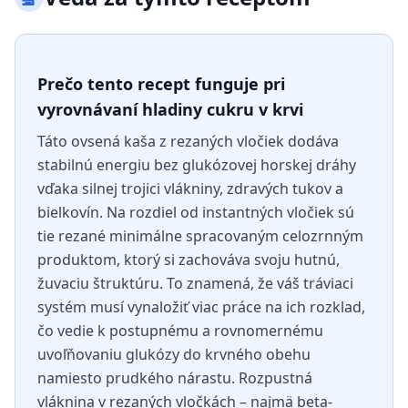
Prečo tento recept funguje pri
vyrovnávaní hladiny cukru v krvi
Táto ovsená kaša z rezaných vločiek dodáva
stabilnú energiu bez glukózovej horskej dráhy
vďaka silnej trojici vlákniny, zdravých tukov a
bielkovín. Na rozdiel od instantných vločiek sú
tie rezané minimálne spracovaným celozrnným
produktom, ktorý si zachováva svoju hutnú,
žuvaciu štruktúru. To znamená, že váš tráviaci
systém musí vynaložiť viac práce na ich rozklad,
čo vedie k postupnému a rovnomernému
uvoľňovaniu glukózy do krvného obehu
namiesto prudkého nárastu. Rozpustná
vláknina v rezaných vločkách – najmä beta-