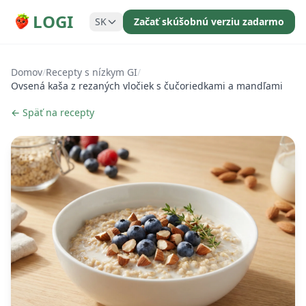
LOGI
SK
Začať skúšobnú verziu zadarmo
Domov
/
Recepty s nízkym GI
/
Ovsená kaša z rezaných vločiek s čučoriedkami a mandľami
← Späť na recepty