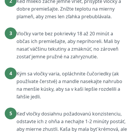
2
Keď mlieko začne jemne vrieť, prisypte vločky a
dobre premiešajte. Znížte teplotu na mierny
plameň, aby zmes len zľahka prebublávala.
3
Vločky varte bez pokrievky 18 až 20 minút a
občas ich premiešajte, aby neprihoreli. Mali by
nasať väčšinu tekutiny a zmäknúť, no zároveň
zostať jemne pružné na zahryznutie.
4
Kým sa vločky varia, opláchnite čučoriedky (ak
používate čerstvé) a mandle nasekajte nahrubo
na menšie kúsky, aby sa v kaši lepšie rozdelili a
ľahšie jedli.
5
Keď vločky dosiahnu požadovanú konzistenciu,
odstavte ich z ohňa a nechajte 1-2 minúty postáť,
aby mierne zhustli. Kaša by mala byť krémová, ale