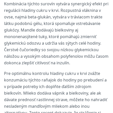
Kombinácia týchto surovín vytvára synergický efekt pri
regulácii hladiny cukru v krvi. Rozpustná vláknina v
ovse, najmä beta-glukán, vytvára v tráviacom trakte
látku podobnú gélu, ktorá spomaľuje vstrebávanie
glukózy. Mandle dodávajú bielkoviny aj
mononenasýtené tuky, ktoré pomáhajú zmierniť
glykemickú odozvu a udržia vás sýtych celé hodiny.
Čerstvé čučoriedky so svojou nízkou glykemickou
náložou a vysokým obsahom polyfenolov môžu časom
dokonca zlepšiť citlivosť na inzulín.
Pre optimálnu kontrolu hladiny cukru v krvi zvážte
konzumáciu týchto raňajok do hodiny po prebudení a
v prípade potreby ich doplňte ďalším zdrojom
bielkovín. Mlieko dodáva vápnik a bielkoviny, ale ak
dávate prednosť rastlinnej strave, môžete ho nahradiť
nesladeným mandľovým mliekom alebo inou
alternatívou. Tento recept dokazuje, že stráženie si