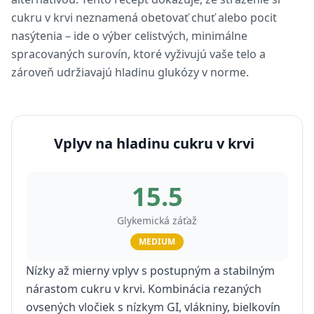
cukru v krvi neznamená obetovať chuť alebo pocit
nasýtenia – ide o výber celistvých, minimálne
spracovaných surovín, ktoré vyživujú vaše telo a
zároveň udržiavajú hladinu glukózy v norme.
Vplyv na hladinu cukru v krvi
15.5
Glykemická záťaž
MEDIUM
Nízky až mierny vplyv s postupným a stabilným
nárastom cukru v krvi. Kombinácia rezaných
ovsených vločiek s nízkym GI, vlákniny, bielkovín