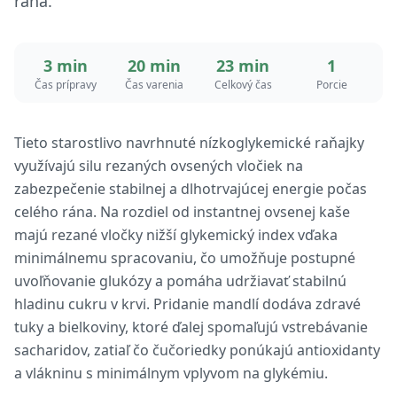
rána.
3 min
20 min
23 min
1
Čas prípravy
Čas varenia
Celkový čas
Porcie
Tieto starostlivo navrhnuté nízkoglykemické raňajky
využívajú silu rezaných ovsených vločiek na
zabezpečenie stabilnej a dlhotrvajúcej energie počas
celého rána. Na rozdiel od instantnej ovsenej kaše
majú rezané vločky nižší glykemický index vďaka
minimálnemu spracovaniu, čo umožňuje postupné
uvoľňovanie glukózy a pomáha udržiavať stabilnú
hladinu cukru v krvi. Pridanie mandlí dodáva zdravé
tuky a bielkoviny, ktoré ďalej spomaľujú vstrebávanie
sacharidov, zatiaľ čo čučoriedky ponúkajú antioxidanty
a vlákninu s minimálnym vplyvom na glykémiu.