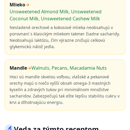
Mlieko
→
Unsweetened Almond Milk, Unsweetened
Coconut Milk, Unsweetened Cashew Milk
Nesladené orechové a kokosové mlieka neobsahujú v
porovnaní s klasickým mliekom takmer žiadne sacharidy.
Neobsahujú laktózu, čím výrazne znižujú celkovú
glykemickú nálož jedla.
Mandle
→
Walnuts, Pecans, Macadamia Nuts
Hoci sú mandle skvelou voľbou, vlašské a pekanové
orechy majú o niečo vyšší obsah omega-3 mastných
kyselín a zdravých tukov pri minimálnom množstve
sacharidov. Zabezpečujú tak ešte lepšiu stabilitu cukru v
krvi a dlhotrvajúcu energiu.
🔬
Veda za týmto receptom