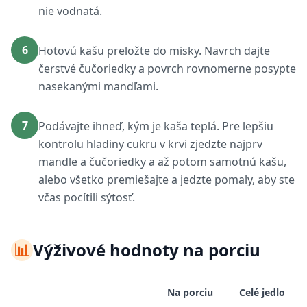
nie vodnatá.
6
Hotovú kašu preložte do misky. Navrch dajte
čerstvé čučoriedky a povrch rovnomerne posypte
nasekanými mandľami.
7
Podávajte ihneď, kým je kaša teplá. Pre lepšiu
kontrolu hladiny cukru v krvi zjedzte najprv
mandle a čučoriedky a až potom samotnú kašu,
alebo všetko premiešajte a jedzte pomaly, aby ste
včas pocítili sýtosť.
📊
Výživové hodnoty na porciu
Na porciu
Celé jedlo