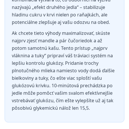
nazývajú „efekt druhého jedla“ – stabilizuje
hladinu cukru v krvi nielen po raňajkách, ale
potenciálne zlepšuje aj vašu odozvu na obed.
Ak chcete tieto výhody maximalizovať, skúste
najprv zjesť mandle a pár čučoriedok a až
potom samotnú kašu. Tento prístup „najprv
vláknina a tuky“ pripraví váš tráviaci systém na
lepšiu kontrolu glukózy. Pridanie trochy
plnotučného mlieka namiesto vody dodá ďalšie
bielkoviny a tuky, čo ešte viac sploští vašu
glukózovú krivku. 10-minútová prechádzka po
jedle môže pomôcť vašim svalom efektívnejšie
vstrebávať glukózu, čím ešte vylepšíte už aj tak
pôsobivú glykemickú nálož len 15,5.