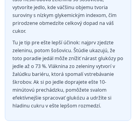
vytvoríte jedlo, kde väčšinu objemu tvoria
suroviny s nízkym glykemickým indexom, čím
prirodzene obmedzíte celkový dopad na váš
cukor.
Tu je tip pre ešte lepší účinok: najprv zjedzte
zeleninu, potom šošovicu. Štúdie ukazujú, že
toto poradie jedál môže znížiť nárast glukózy po
jedle až o 73 %. Vláknina zo zeleniny vytvorí v
žalúdku bariéru, ktorá spomalí vstrebávanie
škrobov. Ak si po jedle doprajete ešte 10-
minútovú prechádzku, pomôžete svalom
efektívnejšie spracovať glukózu a udržíte si
hladinu cukru v ešte lepšom rozmedzí.