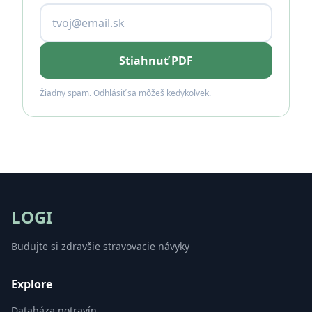
Stiahnuť PDF
Žiadny spam. Odhlásiť sa môžeš kedykoľvek.
LOGI
Budujte si zdravšie stravovacie návyky
Explore
Databáza potravín