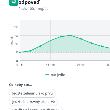
odpoveď
Peak: 100.1 mg/dL
105
100
mg/dL
95
90
85
0 min
45 min
90 min
13
Toto jedlo
Čo keby ste...
Jedzte zeleninu ako prvú
Jedzte bielkoviny ako prvé
Použite náhradu s nízkym GI