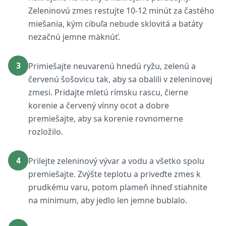
Zeleninovú zmes restujte 10-12 minút za častého
miešania, kým cibuľa nebude sklovitá a batáty
nezačnú jemne mäknúť.
3
Primiešajte neuvarenú hnedú ryžu, zelenú a
červenú šošovicu tak, aby sa obalili v zeleninovej
zmesi. Pridajte mletú rímsku rascu, čierne
korenie a červený vínny ocot a dobre
premiešajte, aby sa korenie rovnomerne
rozložilo.
4
Prilejte zeleninový vývar a vodu a všetko spolu
premiešajte. Zvýšte teplotu a priveďte zmes k
prudkému varu, potom plameň ihneď stiahnite
na minimum, aby jedlo len jemne bublalo.