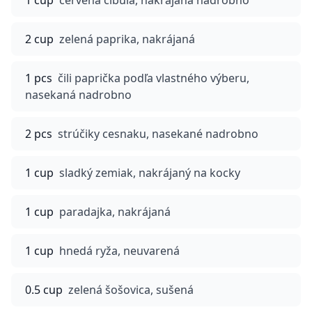
1 cup
červená cibuľa, nakrájaná nadrobno
2 cup
zelená paprika, nakrájaná
1 pcs
čili paprička podľa vlastného výberu,
nasekaná nadrobno
2 pcs
strúčiky cesnaku, nasekané nadrobno
1 cup
sladký zemiak, nakrájaný na kocky
1 cup
paradajka, nakrájaná
1 cup
hnedá ryža, neuvarená
0.5 cup
zelená šošovica, sušená