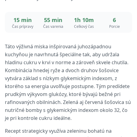
15 min
55 min
1h 10m
6
Čas prípravy
Čas varenia
Celkový čas
Porcie
Táto výživná miska inšpirovaná juhozápadnou
kuchyňou je navrhnutá špeciálne tak, aby udržala
hladinu cukru v krvi v norme a zároveň skvele chutila.
Kombinácia hnedej ryže a dvoch druhov šošovice
vytvára základ s nízkym glykemickým indexom, z
ktorého sa energia uvoľňuje postupne. Tým predídete
prudkým výkyvom glukózy, ktoré bývajú bežné pri
rafinovaných obilninách. Zelená aj červená šošovica sú
nutričné bomby s glykemickým indexom okolo 32, čo
je pri kontrole cukru ideálne.
Recept strategicky využíva zeleninu bohatú na