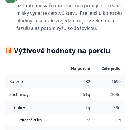
ozdobte mesiačikom limetky a pred jedlom si do
misky vytlačte čerstvú šťavu. Pre lepšiu kontrolu
hladiny cukru v krvi zjedzte najprv zeleninu a
fazuľu a až potom ryžu so šošovicou.
📊
Výživové hodnoty na porciu
Na porciu
Celé jedlo
Kalórie
282
1690
Sacharidy
51g
303g
Cukry
7g
39g
Prírodné cukry
7g
39g