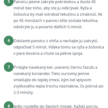
5
Panvicu pevne zakryte pokrievkou a duste 45
minút bez toho, aby ste ju odkrývali. Ryža a
šošovica by mali vstrebať tekutinu a zmäknúť. Ak
po 45 minútach v panvici ešte zostala tekutina,
odokryte ju a povarte ďalších 5 minút.
6
Odstavte panvicu z ohňa a nechajte ju zakrytú
odpočívať 5 minút. Vďaka tomu sa ryža a šošovica
v pare dovaria a chute sa pekne spoja.
7
Pridajte nasekaný kel, uvarenú čiernu fazuľu a
nasekaný koriander. Tieto suroviny jemne
vmiešajte do teplej zmesi, kým kel vplyvom
zvyškového tepla trochu nezmäkne, čo potrvá asi
2-3 minúty.
8
Jedlo rozdeľte do šiestich misiek. Každú porciu