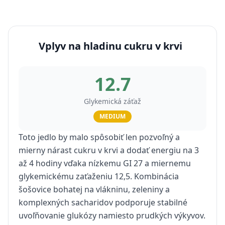
Vplyv na hladinu cukru v krvi
12.7
Glykemická záťaž
MEDIUM
Toto jedlo by malo spôsobiť len pozvoľný a
mierny nárast cukru v krvi a dodať energiu na 3
až 4 hodiny vďaka nízkemu GI 27 a miernemu
glykemickému zaťaženiu 12,5. Kombinácia
šošovice bohatej na vlákninu, zeleniny a
komplexných sacharidov podporuje stabilné
uvoľňovanie glukózy namiesto prudkých výkyvov.