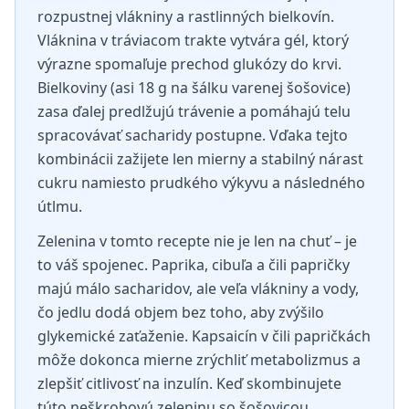
rozpustnej vlákniny a rastlinných bielkovín.
Vláknina v tráviacom trakte vytvára gél, ktorý
výrazne spomaľuje prechod glukózy do krvi.
Bielkoviny (asi 18 g na šálku varenej šošovice)
zasa ďalej predlžujú trávenie a pomáhajú telu
spracovávať sacharidy postupne. Vďaka tejto
kombinácii zažijete len mierny a stabilný nárast
cukru namiesto prudkého výkyvu a následného
útlmu.
Zelenina v tomto recepte nie je len na chuť – je
to váš spojenec. Paprika, cibuľa a čili papričky
majú málo sacharidov, ale veľa vlákniny a vody,
čo jedlu dodá objem bez toho, aby zvýšilo
glykemické zaťaženie. Kapsaicín v čili papričkách
môže dokonca mierne zrýchliť metabolizmus a
zlepšiť citlivosť na inzulín. Keď skombinujete
túto neškrobovú zeleninu so šošovicou,