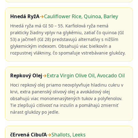
Hnedá RyžA
→
Cauliflower Rice, Quinoa, Barley
Hnedá ryža má GI 50 – 55. Karfiolová ryža nemá
prakticky žiadny vplyv na glykémiu, zatiaľ čo quinoa (GI
53) a jačmeň (GI 28) predstavujú alternatívy s nižším
glykemickým indexom. Obsahujú viac bielkovín a
rozpustnej vlákniny, čo spomaľuje vstrebávanie glukózy.
Repkový Olej
→
Extra Virgin Olive Oil, Avocado Oil
Hoci repkový olej priamo neovplyvňuje hladinu cukru v
krvi, extra panenský olivový olej a avokádový olej
obsahujú viac mononenasýtených tukov a polyfenolov.
Tie zlepšujú citlivosť na inzulín a pomáhajú zmierniť
nárast glukózy po jedle.
čErvená CibuľA
→
Shallots, Leeks