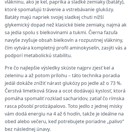
vlákninu, ako je kel, paprika a sladké zemiaky (batáty),
ktoré spomaľujú trávenie a vstrebávanie glukózy.
Batáty majú napriek svojej sladkej chuti nižší
glykemický dopad než klasické biele zemiaky, najmä ak
sa jedia spolu s bielkovinami a tukmi. Čierna fazuľa
navyše zvyšuje obsah bielkovín a rozpustnej vlákniny,
čím vytvára kompletný profil aminokyselín, zasýti vás a
podporí metabolickú stabilitu.
Pre čo najlepšie výsledky skúste najprv zjesť kel a
zeleninu a až potom prílohu – táto technika poradia
jedál dokáže znížiť nárast glukózy po jedle až o 73 %.
Čerstvá limetková šťava a ocot dodávajú kyslosť, ktorá
pomáha spomaliť rozklad sacharidov, zatiaľ čo rímska
rasca pôsobí protizápalovo. Toto jedlo z jednej misky
vám dodá energiu na 4 až 6 hodín, takže je ideálne na
obed alebo večeru, keď potrebujete poriadne „palivo“
bez následnej únavy.