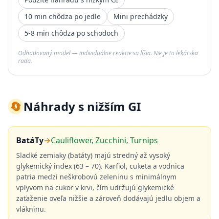
10 min chôdza po jedle
Mini prechádzky
5-8 min chôdza po schodoch
Odhadovaný model — individuálne reakcie sa líšia. Nie je to lekárska
rada.
🔄
Náhrady s nižším GI
BatáTy
→
Cauliflower, Zucchini, Turnips
Sladké zemiaky (batáty) majú stredný až vysoký
glykemický index (63 – 70). Karfiol, cuketa a vodnica
patria medzi neškrobovú zeleninu s minimálnym
vplyvom na cukor v krvi, čím udržujú glykemické
zaťaženie oveľa nižšie a zároveň dodávajú jedlu objem a
vlákninu.