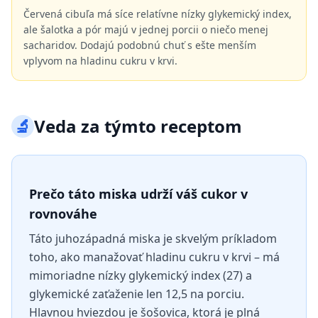
Červená cibuľa má síce relatívne nízky glykemický index,
ale šalotka a pór majú v jednej porcii o niečo menej
sacharidov. Dodajú podobnú chuť s ešte menším
vplyvom na hladinu cukru v krvi.
🔬
Veda za týmto receptom
Prečo táto miska udrží váš cukor v
rovnováhe
Táto juhozápadná miska je skvelým príkladom
toho, ako manažovať hladinu cukru v krvi – má
mimoriadne nízky glykemický index (27) a
glykemické zaťaženie len 12,5 na porciu.
Hlavnou hviezdou je šošovica, ktorá je plná