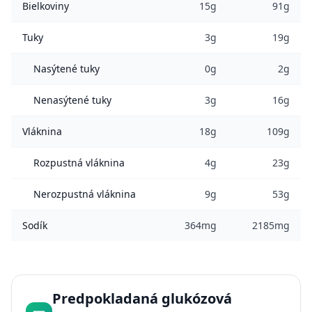
Bielkoviny
15g
91g
Tuky
3g
19g
Nasýtené tuky
0g
2g
Nenasýtené tuky
3g
16g
Vláknina
18g
109g
Rozpustná vláknina
4g
23g
Nerozpustná vláknina
9g
53g
Sodík
364mg
2185mg
Predpokladaná glukózová