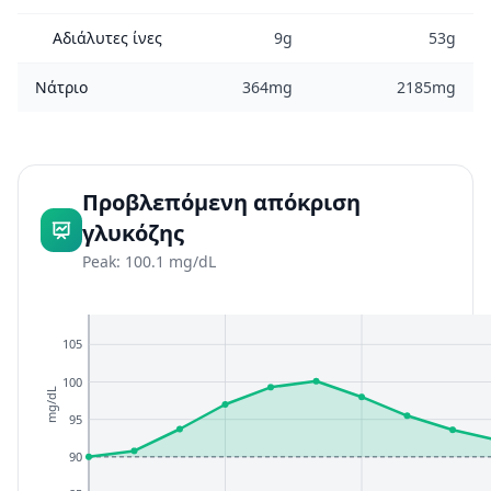
Αδιάλυτες ίνες
9g
53g
Νάτριο
364mg
2185mg
Προβλεπόμενη απόκριση
γλυκόζης
Peak: 100.1 mg/dL
105
100
mg/dL
95
90