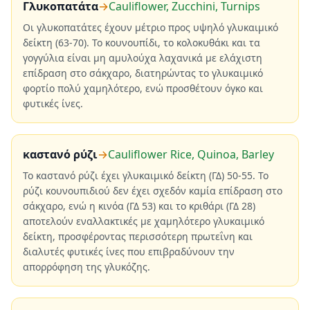
Γλυκοπατάτα
→
Cauliflower, Zucchini, Turnips
Οι γλυκοπατάτες έχουν μέτριο προς υψηλό γλυκαιμικό
δείκτη (63-70). Το κουνουπίδι, το κολοκυθάκι και τα
γογγύλια είναι μη αμυλούχα λαχανικά με ελάχιστη
επίδραση στο σάκχαρο, διατηρώντας το γλυκαιμικό
φορτίο πολύ χαμηλότερο, ενώ προσθέτουν όγκο και
φυτικές ίνες.
καστανό ρύζι
→
Cauliflower Rice, Quinoa, Barley
Το καστανό ρύζι έχει γλυκαιμικό δείκτη (ΓΔ) 50-55. Το
ρύζι κουνουπιδιού δεν έχει σχεδόν καμία επίδραση στο
σάκχαρο, ενώ η κινόα (ΓΔ 53) και το κριθάρι (ΓΔ 28)
αποτελούν εναλλακτικές με χαμηλότερο γλυκαιμικό
δείκτη, προσφέροντας περισσότερη πρωτεΐνη και
διαλυτές φυτικές ίνες που επιβραδύνουν την
απορρόφηση της γλυκόζης.