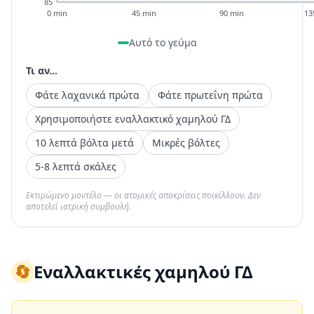
85
0 min
45 min
90 min
13
Αυτό το γεύμα
Τι αν...
Φάτε λαχανικά πρώτα
Φάτε πρωτεΐνη πρώτα
Χρησιμοποιήστε εναλλακτικό χαμηλού ΓΔ
10 λεπτά βόλτα μετά
Μικρές βόλτες
5-8 λεπτά σκάλες
Εκτιμώμενο μοντέλο — οι ατομικές αποκρίσεις ποικίλλουν. Δεν
αποτελεί ιατρική συμβουλή.
🔄
Εναλλακτικές χαμηλού ΓΔ