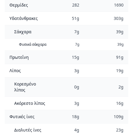
Θερμίδες
282
1690
Υδατάνθρακες
51g
303g
Σάκχαρα
7g
39g
Φυσικά σάκχαρα
7g
39g
Πρωτεΐνη
15g
91g
Λίπος
3g
19g
Κορεσμένο
0g
2g
λίπος
Ακόρεστο λίπος
3g
16g
Φυτικές ίνες
18g
109g
Διαλυτές ίνες
4g
23g