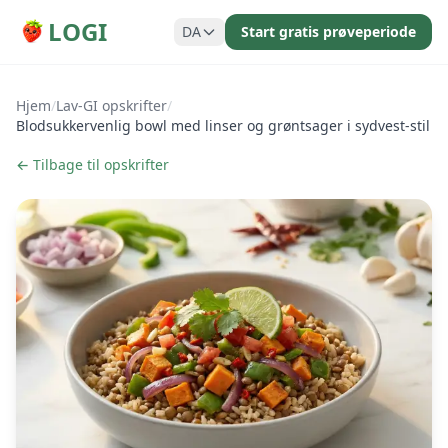
LOGI
DA
Start gratis prøveperiode
Hjem
/
Lav-GI opskrifter
/
Blodsukkervenlig bowl med linser og grøntsager i sydvest-stil
← Tilbage til opskrifter