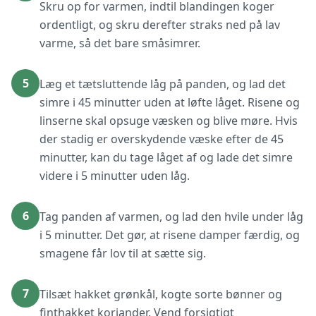
Skru op for varmen, indtil blandingen koger
ordentligt, og skru derefter straks ned på lav
varme, så det bare småsimrer.
5
Læg et tætsluttende låg på panden, og lad det
simre i 45 minutter uden at løfte låget. Risene og
linserne skal opsuge væsken og blive møre. Hvis
der stadig er overskydende væske efter de 45
minutter, kan du tage låget af og lade det simre
videre i 5 minutter uden låg.
6
Tag panden af varmen, og lad den hvile under låg
i 5 minutter. Det gør, at risene damper færdig, og
smagene får lov til at sætte sig.
7
Tilsæt hakket grønkål, kogte sorte bønner og
finthakket koriander. Vend forsigtigt