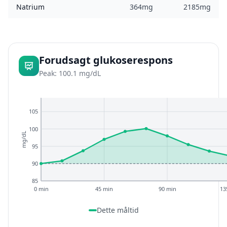
Natrium
364mg
2185mg
Forudsagt glukoserespons
Peak: 100.1 mg/dL
105
100
mg/dL
95
90
85
0 min
45 min
90 min
13
Dette måltid