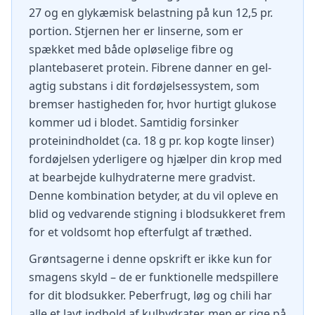
27 og en glykæmisk belastning på kun 12,5 pr.
portion. Stjernen her er linserne, som er
spækket med både opløselige fibre og
plantebaseret protein. Fibrene danner en gel-
agtig substans i dit fordøjelsessystem, som
bremser hastigheden for, hvor hurtigt glukose
kommer ud i blodet. Samtidig forsinker
proteinindholdet (ca. 18 g pr. kop kogte linser)
fordøjelsen yderligere og hjælper din krop med
at bearbejde kulhydraterne mere gradvist.
Denne kombination betyder, at du vil opleve en
blid og vedvarende stigning i blodsukkeret frem
for et voldsomt hop efterfulgt af træthed.
Grøntsagerne i denne opskrift er ikke kun for
smagens skyld – de er funktionelle medspillere
for dit blodsukker. Peberfrugt, løg og chili har
alle et lavt indhold af kulhydrater, men er rige på