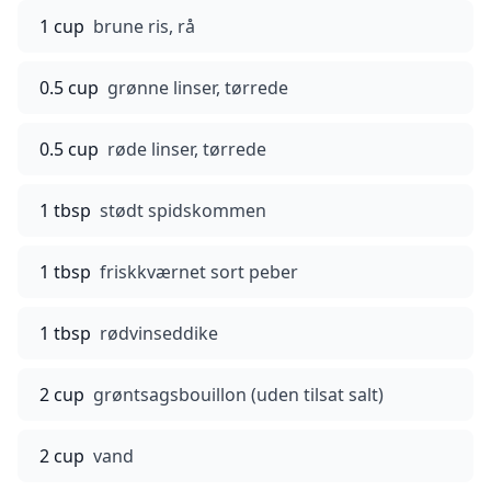
1 cup
brune ris, rå
0.5 cup
grønne linser, tørrede
0.5 cup
røde linser, tørrede
1 tbsp
stødt spidskommen
1 tbsp
friskkværnet sort peber
1 tbsp
rødvinseddike
2 cup
grøntsagsbouillon (uden tilsat salt)
2 cup
vand