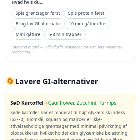
Hvad hvis du...
Spis grøntsager først
Spis protein først
Brug lav-GI alternativ
10 min gåtur efter
Mini gåture
5-8 min trapper
Estimeret model — individuelle reaktioner varierer. Ikke medicinsk
rådgivning.
🔄
Lavere GI-alternativer
SøD Kartoffel
→
Cauliflower, Zucchini, Turnips
Søde kartofler har et moderat til højt glykæmisk indeks
(63-70). Blomkål, squash og majroer er ikke-
stivelsesholdige grøntsager med minimal påvirkning af
blodsukkeret, hvilket holder den glykæmiske belastning
meget lavere, samtidig med at de giver fylde og fibre.