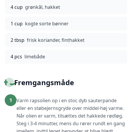
4 cup
grønkål, hakket
1 cup
kogte sorte bønner
2 tbsp
frisk koriander, finthakket
4 pcs
limebåde
👨‍🍳
Fremgangsmåde
1
Varm rapsolien op i en stor, dyb sauterpande
eller en støbejernsgryde over middel-høj varme.
Når olien er varm, tilsættes det hakkede rødløg.
Steg i 3-4 minutter, mens du rører rundt en gang
imellem, indtil løget begynder at blive blødt.