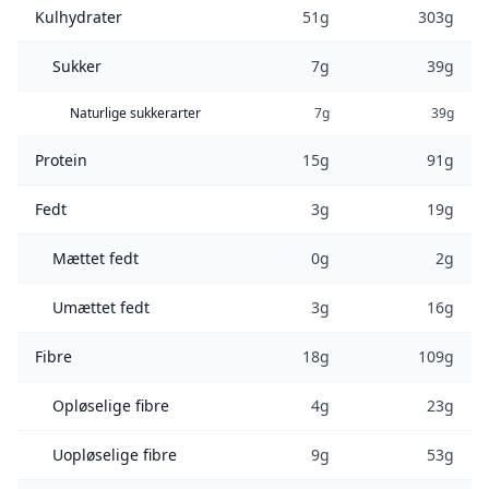
Kulhydrater
51g
303g
Sukker
7g
39g
Naturlige sukkerarter
7g
39g
Protein
15g
91g
Fedt
3g
19g
Mættet fedt
0g
2g
Umættet fedt
3g
16g
Fibre
18g
109g
Opløselige fibre
4g
23g
Uopløselige fibre
9g
53g