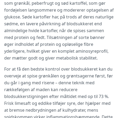
som grønkål, peberfrugt og sød kartoffel, som gør
fordøjelsen langsommere og modererer optagelsen af
glukose. Søde kartofler har, på trods af deres naturlige
sødme, en lavere påvirkning af blodsukkeret end
almindelige hvide kartofler, når de spises sammen
med protein og fedt. Tilsætningen af sorte bønner
øger indholdet af protein og opløselige fibre
yderligere, hvilket giver en komplet aminosyreprofil,
der mætter godt og giver metabolisk stabilitet.
For at få den bedste kontrol over blodsukkeret kan du
overveje at spise grønkålen og grøntsagerne først, før
du går i gang med risene – denne teknik med
rækkefølgen af maden kan reducere
blodsukkerstigningen efter måltidet med op til 73 %.
Frisk limesaft og eddike tilføjer syre, der hjælper med
at bremse nedbrydningen af kulhydrater, mens
spidskommen virker inflammationshæmmende. Dette