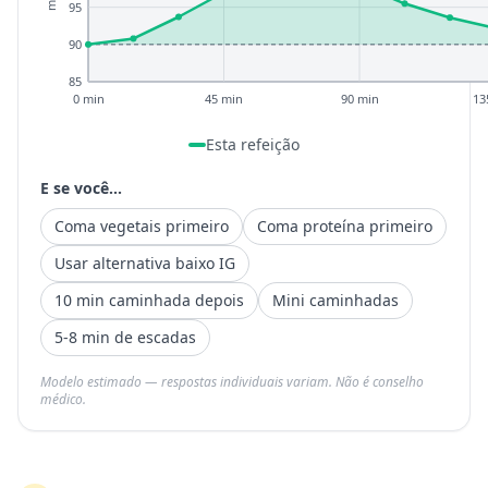
95
90
85
0 min
45 min
90 min
13
Esta refeição
E se você...
Coma vegetais primeiro
Coma proteína primeiro
Usar alternativa baixo IG
10 min caminhada depois
Mini caminhadas
5-8 min de escadas
Modelo estimado — respostas individuais variam. Não é conselho
médico.