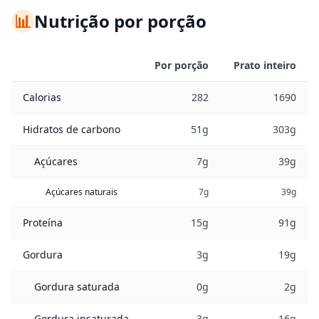
📊
Nutrição por porção
Por porção
Prato inteiro
Calorias
282
1690
Hidratos de carbono
51g
303g
Açúcares
7g
39g
Açúcares naturais
7g
39g
Proteína
15g
91g
Gordura
3g
19g
Gordura saturada
0g
2g
Gordura insaturada
3g
16g