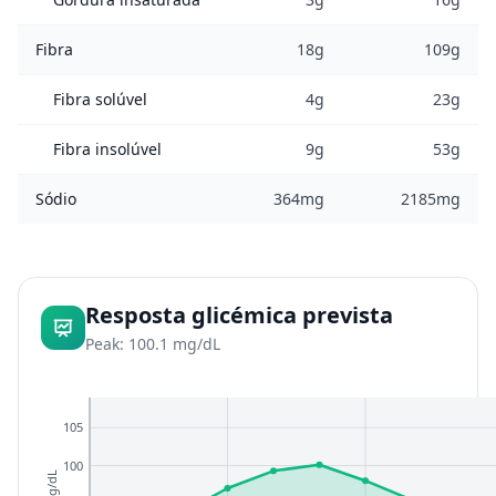
Fibra
18g
109g
Fibra solúvel
4g
23g
Fibra insolúvel
9g
53g
Sódio
364mg
2185mg
Resposta glicémica prevista
Peak: 100.1 mg/dL
105
100
mg/dL