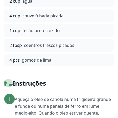
2 cup
água
4 cup
couve frisada picada
1 cup
feijão preto cozido
2 tbsp
coentros frescos picados
4 pcs
gomos de lima
👨‍🍳
Instruções
1
Aqueça o óleo de canola numa frigideira grande
e funda ou numa panela de ferro em lume
médio-alto. Quando o óleo estiver quente,