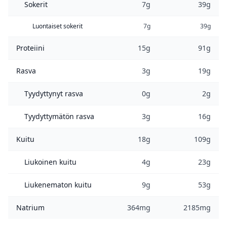
Sokerit
7g
39g
Luontaiset sokerit
7g
39g
Proteiini
15g
91g
Rasva
3g
19g
Tyydyttynyt rasva
0g
2g
Tyydyttymätön rasva
3g
16g
Kuitu
18g
109g
Liukoinen kuitu
4g
23g
Liukenematon kuitu
9g
53g
Natrium
364mg
2185mg