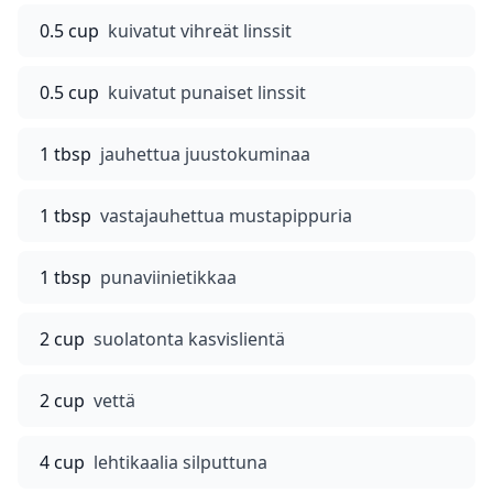
0.5 cup
kuivatut vihreät linssit
0.5 cup
kuivatut punaiset linssit
1 tbsp
jauhettua juustokuminaa
1 tbsp
vastajauhettua mustapippuria
1 tbsp
punaviinietikkaa
2 cup
suolatonta kasvislientä
2 cup
vettä
4 cup
lehtikaalia silputtuna