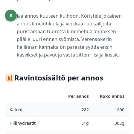
8
Jaa annos kuuteen kulhoon. Koristele jokainen
annos limelohkolla ja vinkkaa ruokailijoita
puristamaan tuoretta limemehua annoksen
päälle juuri ennen syömistä. Verensokerin
hallinnan kannalta on parasta syödä ensin
kasvikset ja pavut ja vasta sitten riisi ja linssit.
📊
Ravintosisältö per annos
Per annos
Koko annos
Kalorit
282
1690
Hiilihydraatit
51g
303g