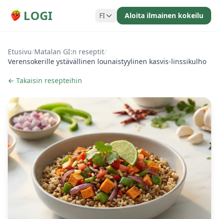
LOGI
FI
Aloita ilmainen kokeilu
Etusivu
/
Matalan GI:n reseptit
/
Verensokerille ystävällinen lounaistyylinen kasvis-linssikulho
← Takaisin resepteihin