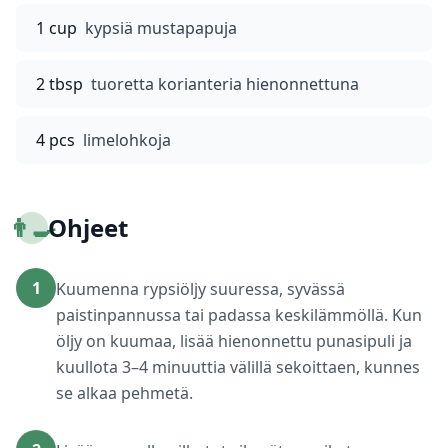
1 cup
kypsiä mustapapuja
2 tbsp
tuoretta korianteria hienonnettuna
4 pcs
limelohkoja
👨‍🍳
Ohjeet
1
Kuumenna rypsiöljy suuressa, syvässä
paistinpannussa tai padassa keskilämmöllä. Kun
öljy on kuumaa, lisää hienonnettu punasipuli ja
kuullota 3–4 minuuttia välillä sekoittaen, kunnes
se alkaa pehmetä.