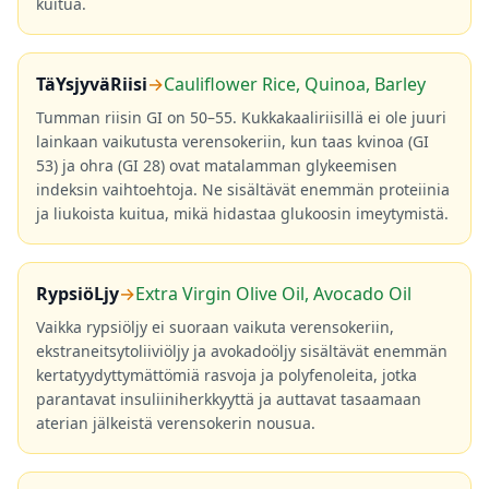
kuitua.
TäYsjyväRiisi
→
Cauliflower Rice, Quinoa, Barley
Tumman riisin GI on 50–55. Kukkakaaliriisillä ei ole juuri
lainkaan vaikutusta verensokeriin, kun taas kvinoa (GI
53) ja ohra (GI 28) ovat matalamman glykeemisen
indeksin vaihtoehtoja. Ne sisältävät enemmän proteiinia
ja liukoista kuitua, mikä hidastaa glukoosin imeytymistä.
RypsiöLjy
→
Extra Virgin Olive Oil, Avocado Oil
Vaikka rypsiöljy ei suoraan vaikuta verensokeriin,
ekstraneitsytoliiviöljy ja avokadoöljy sisältävät enemmän
kertatyydyttymättömiä rasvoja ja polyfenoleita, jotka
parantavat insuliiniherkkyyttä ja auttavat tasaamaan
aterian jälkeistä verensokerin nousua.