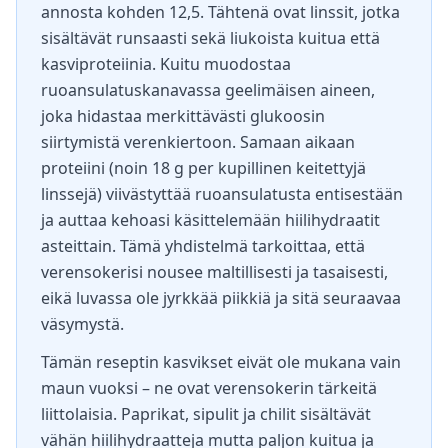
annosta kohden 12,5. Tähtenä ovat linssit, jotka
sisältävät runsaasti sekä liukoista kuitua että
kasviproteiinia. Kuitu muodostaa
ruoansulatuskanavassa geelimäisen aineen,
joka hidastaa merkittävästi glukoosin
siirtymistä verenkiertoon. Samaan aikaan
proteiini (noin 18 g per kupillinen keitettyjä
linssejä) viivästyttää ruoansulatusta entisestään
ja auttaa kehoasi käsittelemään hiilihydraatit
asteittain. Tämä yhdistelmä tarkoittaa, että
verensokerisi nousee maltillisesti ja tasaisesti,
eikä luvassa ole jyrkkää piikkiä ja sitä seuraavaa
väsymystä.
Tämän reseptin kasvikset eivät ole mukana vain
maun vuoksi – ne ovat verensokerin tärkeitä
liittolaisia. Paprikat, sipulit ja chilit sisältävät
vähän hiilihydraatteja mutta paljon kuitua ja