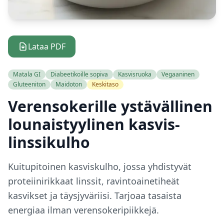
Lataa PDF
Matala GI
Diabeetikoille sopiva
Kasvisruoka
Vegaaninen
Gluteeniton
Maidoton
Keskitaso
Verensokerille ystävällinen
lounaistyylinen kasvis-
linssikulho
Kuitupitoinen kasviskulho, jossa yhdistyvät
proteiinirikkaat linssit, ravintoainetiheät
kasvikset ja täysjyväriisi. Tarjoaa tasaista
energiaa ilman verensokeripiikkejä.