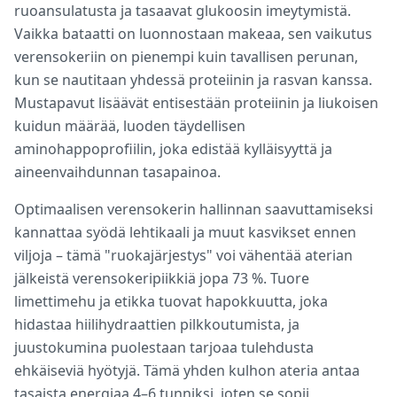
ruoansulatusta ja tasaavat glukoosin imeytymistä.
Vaikka bataatti on luonnostaan makeaa, sen vaikutus
verensokeriin on pienempi kuin tavallisen perunan,
kun se nautitaan yhdessä proteiinin ja rasvan kanssa.
Mustapavut lisäävät entisestään proteiinin ja liukoisen
kuidun määrää, luoden täydellisen
aminohappoprofiilin, joka edistää kylläisyyttä ja
aineenvaihdunnan tasapainoa.
Optimaalisen verensokerin hallinnan saavuttamiseksi
kannattaa syödä lehtikaali ja muut kasvikset ennen
viljoja – tämä "ruokajärjestys" voi vähentää aterian
jälkeistä verensokeripiikkiä jopa 73 %. Tuore
limettimehu ja etikka tuovat hapokkuutta, joka
hidastaa hiilihydraattien pilkkoutumista, ja
juustokumina puolestaan tarjoaa tulehdusta
ehkäiseviä hyötyjä. Tämä yhden kulhon ateria antaa
tasaista energiaa 4–6 tunniksi, joten se sopii