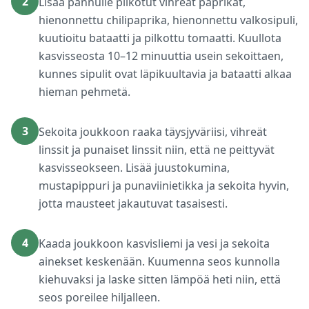
2
Lisää pannulle pilkotut vihreät paprikat,
hienonnettu chilipaprika, hienonnettu valkosipuli,
kuutioitu bataatti ja pilkottu tomaatti. Kuullota
kasvisseosta 10–12 minuuttia usein sekoittaen,
kunnes sipulit ovat läpikuultavia ja bataatti alkaa
hieman pehmetä.
3
Sekoita joukkoon raaka täysjyväriisi, vihreät
linssit ja punaiset linssit niin, että ne peittyvät
kasvisseokseen. Lisää juustokumina,
mustapippuri ja punaviinietikka ja sekoita hyvin,
jotta mausteet jakautuvat tasaisesti.
4
Kaada joukkoon kasvisliemi ja vesi ja sekoita
ainekset keskenään. Kuumenna seos kunnolla
kiehuvaksi ja laske sitten lämpöä heti niin, että
seos poreilee hiljalleen.