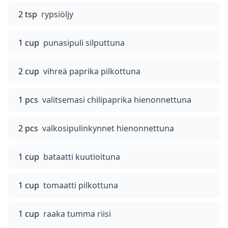
2 tsp
rypsiöljy
1 cup
punasipuli silputtuna
2 cup
vihreä paprika pilkottuna
1 pcs
valitsemasi chilipaprika hienonnettuna
2 pcs
valkosipulinkynnet hienonnettuna
1 cup
bataatti kuutioituna
1 cup
tomaatti pilkottuna
1 cup
raaka tumma riisi