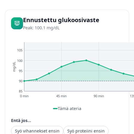
Ennustettu glukoosivaste
Peak: 100.1 mg/dL
105
100
mg/dL
95
90
85
0 min
45 min
90 min
13
Tämä ateria
Entä jos...
Syö vihannekset ensin
Syö proteiini ensin