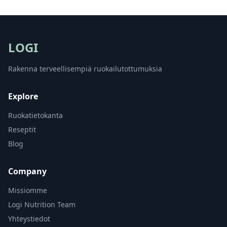
LOGI
Rakenna terveellisempiä ruokailutottumuksia
Explore
Ruokatietokanta
Reseptit
Blog
Company
Missiomme
Logi Nutrition Team
Yhteystiedot