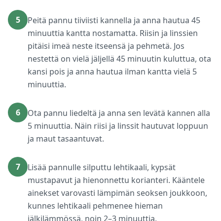
5
Peitä pannu tiiviisti kannella ja anna hautua 45
minuuttia kantta nostamatta. Riisin ja linssien
pitäisi imeä neste itseensä ja pehmetä. Jos
nestettä on vielä jäljellä 45 minuutin kuluttua, ota
kansi pois ja anna hautua ilman kantta vielä 5
minuuttia.
6
Ota pannu liedeltä ja anna sen levätä kannen alla
5 minuuttia. Näin riisi ja linssit hautuvat loppuun
ja maut tasaantuvat.
7
Lisää pannulle silputtu lehtikaali, kypsät
mustapavut ja hienonnettu korianteri. Kääntele
ainekset varovasti lämpimän seoksen joukkoon,
kunnes lehtikaali pehmenee hieman
jälkilämmössä, noin 2–3 minuuttia.