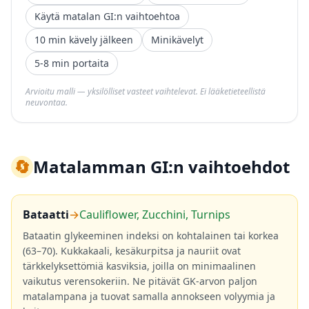
Käytä matalan GI:n vaihtoehtoa
10 min kävely jälkeen
Minikävelyt
5-8 min portaita
Arvioitu malli — yksilölliset vasteet vaihtelevat. Ei lääketieteellistä
neuvontaa.
🔄
Matalamman GI:n vaihtoehdot
Bataatti
→
Cauliflower, Zucchini, Turnips
Bataatin glykeeminen indeksi on kohtalainen tai korkea
(63–70). Kukkakaali, kesäkurpitsa ja nauriit ovat
tärkkelyksettömiä kasviksia, joilla on minimaalinen
vaikutus verensokeriin. Ne pitävät GK-arvon paljon
matalampana ja tuovat samalla annokseen volyymia ja