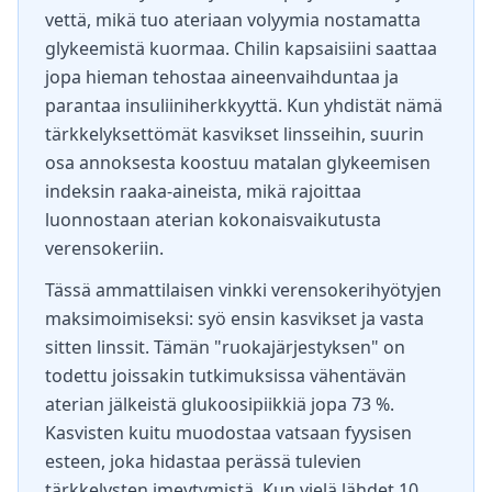
vettä, mikä tuo ateriaan volyymia nostamatta
glykeemistä kuormaa. Chilin kapsaisiini saattaa
jopa hieman tehostaa aineenvaihduntaa ja
parantaa insuliiniherkkyyttä. Kun yhdistät nämä
tärkkelyksettömät kasvikset linsseihin, suurin
osa annoksesta koostuu matalan glykeemisen
indeksin raaka-aineista, mikä rajoittaa
luonnostaan aterian kokonaisvaikutusta
verensokeriin.
Tässä ammattilaisen vinkki verensokerihyötyjen
maksimoimiseksi: syö ensin kasvikset ja vasta
sitten linssit. Tämän "ruokajärjestyksen" on
todettu joissakin tutkimuksissa vähentävän
aterian jälkeistä glukoosipiikkiä jopa 73 %.
Kasvisten kuitu muodostaa vatsaan fyysisen
esteen, joka hidastaa perässä tulevien
tärkkelysten imeytymistä. Kun vielä lähdet 10