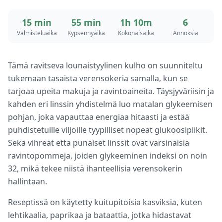
15 min
55 min
1h 10m
6
Valmisteluaika
Kypsennyaika
Kokonaisaika
Annoksia
Tämä ravitseva lounaistyylinen kulho on suunniteltu
tukemaan tasaista verensokeria samalla, kun se
tarjoaa upeita makuja ja ravintoaineita. Täysjyväriisin ja
kahden eri linssin yhdistelmä luo matalan glykeemisen
pohjan, joka vapauttaa energiaa hitaasti ja estää
puhdistetuille viljoille tyypilliset nopeat glukoosipiikit.
Sekä vihreät että punaiset linssit ovat varsinaisia
ravintopommeja, joiden glykeeminen indeksi on noin
32, mikä tekee niistä ihanteellisia verensokerin
hallintaan.
Reseptissä on käytetty kuitupitoisia kasviksia, kuten
lehtikaalia, paprikaa ja bataattia, jotka hidastavat