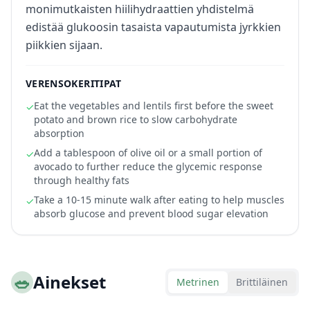
monimutkaisten hiilihydraattien yhdistelmä
edistää glukoosin tasaista vapautumista jyrkkien
piikkien sijaan.
VERENSOKERITIPAT
Eat the vegetables and lentils first before the sweet
✓
potato and brown rice to slow carbohydrate
absorption
Add a tablespoon of olive oil or a small portion of
✓
avocado to further reduce the glycemic response
through healthy fats
Take a 10-15 minute walk after eating to help muscles
✓
absorb glucose and prevent blood sugar elevation
🥗
Ainekset
Metrinen
Brittiläinen