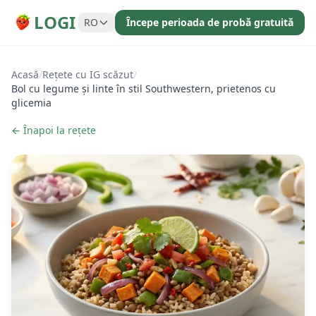
LOGI
RO
Începe perioada de probă gratuită
Acasă
/
Rețete cu IG scăzut
/
Bol cu legume și linte în stil Southwestern, prietenos cu
glicemia
← Înapoi la rețete