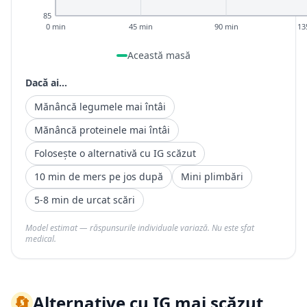
85
0 min
45 min
90 min
13
Această masă
Dacă ai...
Mănâncă legumele mai întâi
Mănâncă proteinele mai întâi
Folosește o alternativă cu IG scăzut
10 min de mers pe jos după
Mini plimbări
5-8 min de urcat scări
Model estimat — răspunsurile individuale variază. Nu este sfat
medical.
🔄
Alternative cu IG mai scăzut