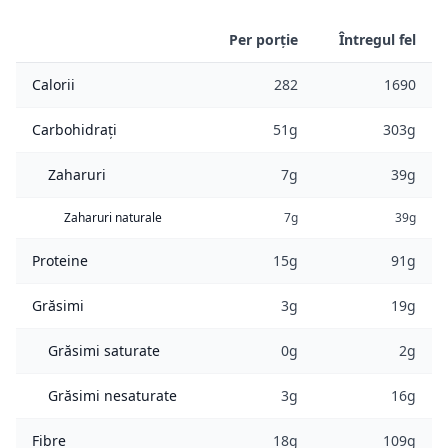
Per porție
Întregul fel
Calorii
282
1690
Carbohidrați
51g
303g
Zaharuri
7g
39g
Zaharuri naturale
7g
39g
Proteine
15g
91g
Grăsimi
3g
19g
Grăsimi saturate
0g
2g
Grăsimi nesaturate
3g
16g
Fibre
18g
109g