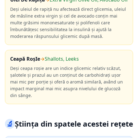
Deși uleiul de rapiță nu afectează direct glicemia, uleiul
de măsline extra virgin și cel de avocado conțin mai
multe grăsimi mononesaturate și polifenoli care
îmbunătățesc sensibilitatea la insulină și ajută la
moderarea răspunsului glicemic după masă.
Ceapă RoșIe
→
Shallots, Leeks
Deși ceapa roșie are un indice glicemic relativ scăzut,
șalotele și prazul au un conținut de carbohidrați ușor
mai mic per porție și oferă o aromă similară, având un
impact marginal mai mic asupra nivelului de glucoză
din sânge.
🔬
Știința din spatele acestei rețete