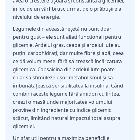
avea o creștere ușoară și constantă a glicemiei,
în loc de un vârf brusc urmat de o prăbușire a
nivelului de energie.
Legumele din această rețetă nu sunt doar
pentru gust – ele sunt aliați funcționali pentru
glicemie. Ardeiul gras, ceapa și ardeiul iute au
puțini carbohidrați, dar multe fibre și apă, ceea
ce dă volum mesei fără să crească încărcătura
glicemică. Capsaicina din ardeiul iute poate
chiar să stimuleze ușor metabolismul și să
îmbunătățească sensibilitatea la insulină. Când
combini aceste legume fără amidon cu lintea,
creezi o masă unde majoritatea volumului
provine din ingrediente cu indice glicemic
scăzut, limitând natural impactul total asupra
glicemiei.
Un sfat util pentru a maximiza beneficiile: