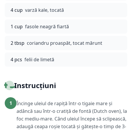
4 cup
varză kale, tocată
1 cup
fasole neagră fiartă
2 tbsp
coriandru proaspăt, tocat mărunt
4 pcs
felii de limetă
👨‍🍳
Instrucțiuni
1
Încinge uleiul de rapiță într-o tigaie mare și
adâncă sau într-o cratiță de fontă (Dutch oven), la
foc mediu-mare. Când uleiul începe să sclipească,
adaugă ceapa roșie tocată și gătește-o timp de 3-