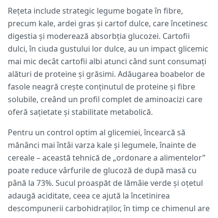
Rețeta include strategic legume bogate în fibre,
precum kale, ardei gras și cartof dulce, care încetinesc
digestia și moderează absorbția glucozei. Cartofii
dulci, în ciuda gustului lor dulce, au un impact glicemic
mai mic decât cartofii albi atunci când sunt consumați
alături de proteine și grăsimi. Adăugarea boabelor de
fasole neagră crește conținutul de proteine și fibre
solubile, creând un profil complet de aminoacizi care
oferă sațietate și stabilitate metabolică.
Pentru un control optim al glicemiei, încearcă să
mănânci mai întâi varza kale și legumele, înainte de
cereale – această tehnică de „ordonare a alimentelor”
poate reduce vârfurile de glucoză de după masă cu
până la 73%. Sucul proaspăt de lămâie verde și oțetul
adaugă aciditate, ceea ce ajută la încetinirea
descompunerii carbohidraților, în timp ce chimenul are