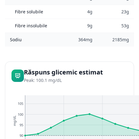
Fibre solubile
4g
23g
Fibre insolubile
9g
53g
Sodiu
364mg
2185mg
Răspuns glicemic estimat
Peak: 100.1 mg/dL
105
100
mg/dL
95
90