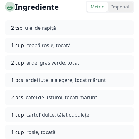
🥗
Ingrediente
Metric
Imperial
2 tsp
ulei de rapiță
1 cup
ceapă roșie, tocată
2 cup
ardei gras verde, tocat
1 pcs
ardei iute la alegere, tocat mărunt
2 pcs
căței de usturoi, tocați mărunt
1 cup
cartof dulce, tăiat cubulețe
1 cup
roșie, tocată