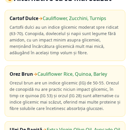
Cartof Dulce
→
Cauliflower, Zucchini, Turnips
Cartofii dulci au un indice glicemic moderat spre ridicat
(63-70). Conopida, dovlecelul și napii sunt legume fără
amidon, cu un impact minim asupra glicemiei,
menținând încărcătura glicemică mult mai mică,
adăugând în același timp volum și fibre.
Orez Brun
→
Cauliflower Rice, Quinoa, Barley
Orezul brun are un indice glicemic (IG) de 50-55. Orezul
de conopidă nu are practic niciun impact glicemic, în
timp ce quinoa (IG 53) și orzul (IG 28) sunt alternative cu
indice glicemic mai scăzut, oferind mai multe proteine și
fibre solubile care încetinesc absorbția glucozei.
Ulei De Rapiță
→
Extra Virgin Olive Oil, Avocado Oil