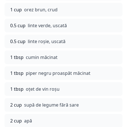
1 cup
orez brun, crud
0.5 cup
linte verde, uscată
0.5 cup
linte roșie, uscată
1 tbsp
cumin măcinat
1 tbsp
piper negru proaspăt măcinat
1 tbsp
oțet de vin roșu
2 cup
supă de legume fără sare
2 cup
apă