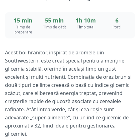
15 min
55 min
1h 10m
6
Timp de
Timp de gătit
Timp total
Porții
preparare
Acest bol hrănitor, inspirat de aromele din
Southwestern, este creat special pentru a menține
glicemia stabilă, oferind în același timp un gust
excelent și mulți nutrienți. Combinația de orez brun și
două tipuri de linte creează o bază cu indice glicemic
scăzut, care eliberează energia treptat, prevenind
creșterile rapide de glucoză asociate cu cerealele
rafinate. Atât lintea verde, cât și cea roșie sunt
adevărate „super-alimente”, cu un indice glicemic de
aproximativ 32, fiind ideale pentru gestionarea
glicemiei.