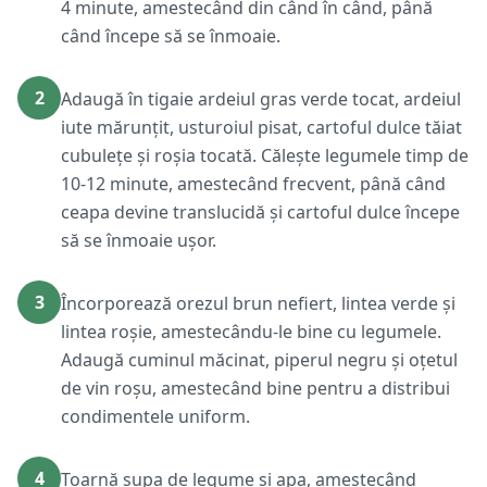
4 minute, amestecând din când în când, până
când începe să se înmoaie.
2
Adaugă în tigaie ardeiul gras verde tocat, ardeiul
iute mărunțit, usturoiul pisat, cartoful dulce tăiat
cubulețe și roșia tocată. Călește legumele timp de
10-12 minute, amestecând frecvent, până când
ceapa devine translucidă și cartoful dulce începe
să se înmoaie ușor.
3
Încorporează orezul brun nefiert, lintea verde și
lintea roșie, amestecându-le bine cu legumele.
Adaugă cuminul măcinat, piperul negru și oțetul
de vin roșu, amestecând bine pentru a distribui
condimentele uniform.
4
Toarnă supa de legume și apa, amestecând