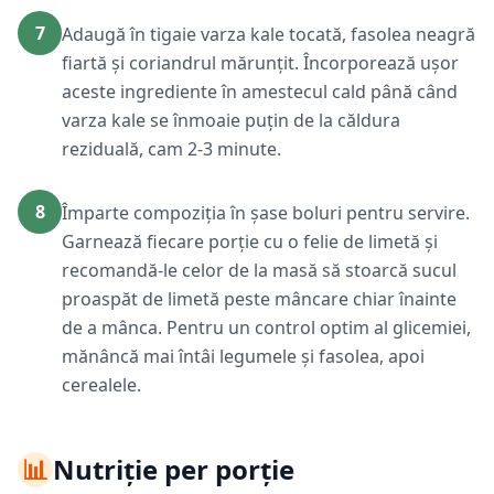
7
Adaugă în tigaie varza kale tocată, fasolea neagră
fiartă și coriandrul mărunțit. Încorporează ușor
aceste ingrediente în amestecul cald până când
varza kale se înmoaie puțin de la căldura
reziduală, cam 2-3 minute.
8
Împarte compoziția în șase boluri pentru servire.
Garnează fiecare porție cu o felie de limetă și
recomandă-le celor de la masă să stoarcă sucul
proaspăt de limetă peste mâncare chiar înainte
de a mânca. Pentru un control optim al glicemiei,
mănâncă mai întâi legumele și fasolea, apoi
cerealele.
📊
Nutriție per porție