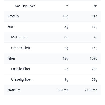
Naturlig sukker
7g
39g
Protein
15g
91g
Fett
3g
19g
Mettet fett
0g
2g
Umettet fett
3g
16g
Fiber
18g
109g
Løselig fiber
4g
23g
Uløselig fiber
9g
53g
Natrium
364mg
2185mg