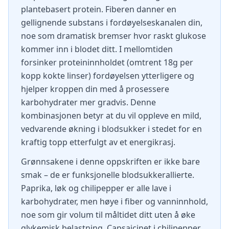
plantebasert protein. Fiberen danner en
gellignende substans i fordøyelseskanalen din,
noe som dramatisk bremser hvor raskt glukose
kommer inn i blodet ditt. I mellomtiden
forsinker proteininnholdet (omtrent 18g per
kopp kokte linser) fordøyelsen ytterligere og
hjelper kroppen din med å prosessere
karbohydrater mer gradvis. Denne
kombinasjonen betyr at du vil oppleve en mild,
vedvarende økning i blodsukker i stedet for en
kraftig topp etterfulgt av et energikrasj.
Grønnsakene i denne oppskriften er ikke bare
smak – de er funksjonelle blodsukkerallierte.
Paprika, løk og chilipepper er alle lave i
karbohydrater, men høye i fiber og vanninnhold,
noe som gir volum til måltidet ditt uten å øke
glykemisk belastning. Capsaicinet i chilipepper