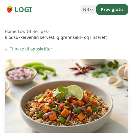
LOGI
NB
Prøv gratis
Home
/
Low GI Recipes
/
Blodsukkervenlig sørvestlig grønnsaks- og linserett
← Tilbake til oppskrifter