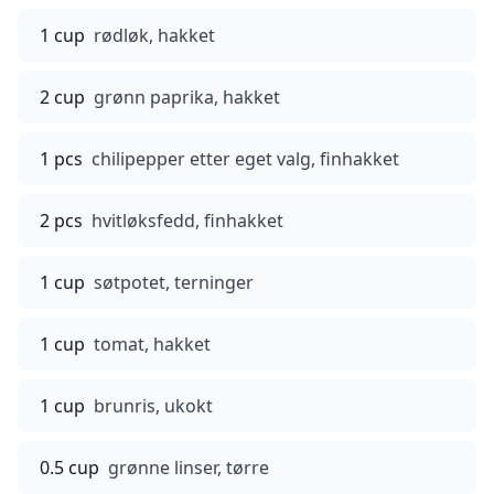
1 cup
rødløk, hakket
2 cup
grønn paprika, hakket
1 pcs
chilipepper etter eget valg, finhakket
2 pcs
hvitløksfedd, finhakket
1 cup
søtpotet, terninger
1 cup
tomat, hakket
1 cup
brunris, ukokt
0.5 cup
grønne linser, tørre