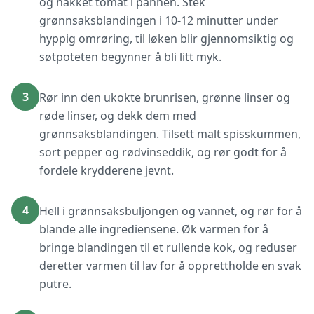
og hakket tomat i pannen. Stek
grønnsaksblandingen i 10-12 minutter under
hyppig omrøring, til løken blir gjennomsiktig og
søtpoteten begynner å bli litt myk.
3
Rør inn den ukokte brunrisen, grønne linser og
røde linser, og dekk dem med
grønnsaksblandingen. Tilsett malt spisskummen,
sort pepper og rødvinseddik, og rør godt for å
fordele krydderene jevnt.
4
Hell i grønnsaksbuljongen og vannet, og rør for å
blande alle ingrediensene. Øk varmen for å
bringe blandingen til et rullende kok, og reduser
deretter varmen til lav for å opprettholde en svak
putre.