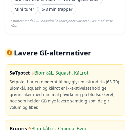
Mini turer
5-8 min trapper
Estimert modell — individuelle reaksjoner varierer. Ikke medisinsk
råd.
🔄
Lavere GI-alternativer
SøTpotet
→
BlomkåL, Squash, KåLrot
Søtpotet har en moderat til høy glykemisk indeks (63-70).
Blomkål, squash og kålrot er ikke-stivelsesholdige
grønnsaker med minimal påvirkning på blodsukkeret,
noe som holder GB mye lavere samtidig som de gir
volum og fiber.
Brunris
→
BlomkåLris, Quinoa, Bygg