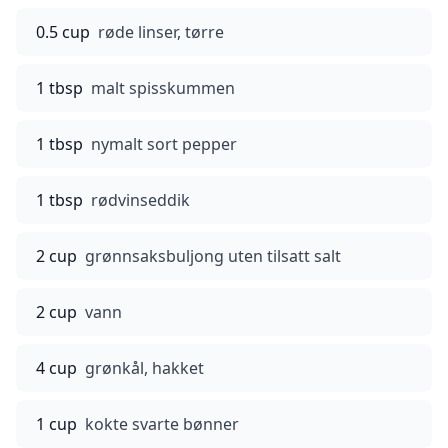
0.5 cup
røde linser, tørre
1 tbsp
malt spisskummen
1 tbsp
nymalt sort pepper
1 tbsp
rødvinseddik
2 cup
grønnsaksbuljong uten tilsatt salt
2 cup
vann
4 cup
grønkål, hakket
1 cup
kokte svarte bønner