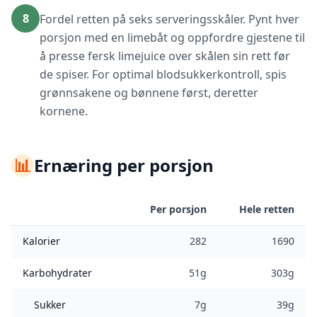
8
Fordel retten på seks serveringsskåler. Pynt hver
porsjon med en limebåt og oppfordre gjestene til
å presse fersk limejuice over skålen sin rett før
de spiser. For optimal blodsukkerkontroll, spis
grønnsakene og bønnene først, deretter
kornene.
📊
Ernæring per porsjon
Per porsjon
Hele retten
Kalorier
282
1690
Karbohydrater
51g
303g
Sukker
7g
39g