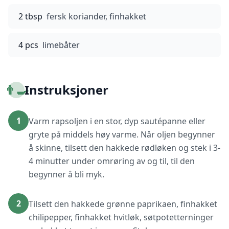
2 tbsp
fersk koriander, finhakket
4 pcs
limebåter
👨‍🍳
Instruksjoner
1
Varm rapsoljen i en stor, dyp sautépanne eller
gryte på middels høy varme. Når oljen begynner
å skinne, tilsett den hakkede rødløken og stek i 3-
4 minutter under omrøring av og til, til den
begynner å bli myk.
2
Tilsett den hakkede grønne paprikaen, finhakket
chilipepper, finhakket hvitløk, søtpotetterninger