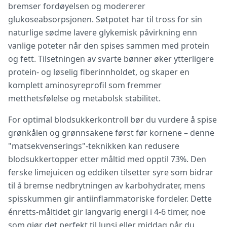
bremser fordøyelsen og modererer
glukoseabsorpsjonen. Søtpotet har til tross for sin
naturlige sødme lavere glykemisk påvirkning enn
vanlige poteter når den spises sammen med protein
og fett. Tilsetningen av svarte bønner øker ytterligere
protein- og løselig fiberinnholdet, og skaper en
komplett aminosyreprofil som fremmer
metthetsfølelse og metabolsk stabilitet.
For optimal blodsukkerkontroll bør du vurdere å spise
grønkålen og grønnsakene først før kornene – denne
"matsekvenserings"-teknikken kan redusere
blodsukkertopper etter måltid med opptil 73%. Den
ferske limejuicen og eddiken tilsetter syre som bidrar
til å bremse nedbrytningen av karbohydrater, mens
spisskummen gir antiinflammatoriske fordeler. Dette
énretts-måltidet gir langvarig energi i 4-6 timer, noe
som gjør det perfekt til lunsj eller middag når du