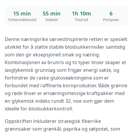
15 min
55 min
1h 10m
6
Forberedelsestid
Koketid
Total tid
Porsjoner
Denne næringsrike sørvestinspirerte retten er spesielt
utviklet for å støtte stabile blodsukkernivåer samtidig
som den gir eksepsjonell smak og næring.
Kombinasjonen av brunris og to typer linser skaper et
lavglykemisk grunnlag som frigjør energi sakte, og
forhindrer de raske glukoseøkningene som er
forbundet med raffinerte kornprodukter. Både grønne
og røde linser er ernæringsmessige kraftpakker med
en glykemisk indeks rundt 32, noe som gjør dem
ideelle for blodsukkerkontroll.
Oppskriften inkluderer strategisk fiberrike
grønnsaker som grønkål, paprika og søtpotet, som