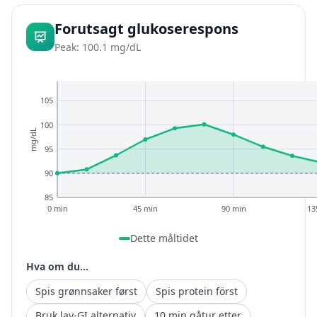
Forutsagt glukoserespons
Peak: 100.1 mg/dL
105
100
mg/dL
95
90
85
0 min
45 min
90 min
13
Dette måltidet
Hva om du...
Spis grønnsaker først
Spis protein först
Bruk lav-GI alternativ
10 min gåtur etter