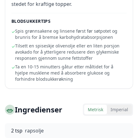
stedet for kraftige topper.
BLODSUKKERTIPS
Spis grønnsakene og linsene først før søtpotet og
✓
brunris for å bremse karbohydratabsorpsjonen
Tilsett en spiseskje olivenolje eller en liten porsjon
✓
avokado for å ytterligere redusere den glykemiske
responsen gjennom sunne fettstoffer
Ta en 10-15 minutters gåtur etter måltidet for å
✓
hjelpe musklene med å absorbere glukose og
forhindre blodsukkerøkning
🥗
Ingredienser
Metrisk
Imperial
2 tsp
rapsolje