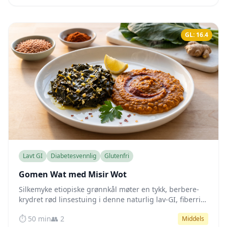
GL: 16.4
Lavt GI
Diabetesvennlig
Glutenfri
Gomen Wat med Misir Wot
Silkemyke etiopiske grønnkål møter en tykk, berbere-
krydret rød linsestuing i denne naturlig lav-GI, fiberrike
veganske retten som stabiliserer blodsukkeret
⏱️ 50 min
👥 2
Middels
skånsomt.