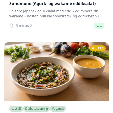
Sunomono (Agurk- og wakame-eddiksalat)
En sprø japansk agurksalat med eddik og mineralrik
wakame – nesten null karbohydrater, og eddiksyren i
dressingen demper aktivt blodsukkertopper.
⏱️ 15 min
👥 2
Lett
GL: 12.3
Lavt GI
Diabetesvennlig
Vegansk