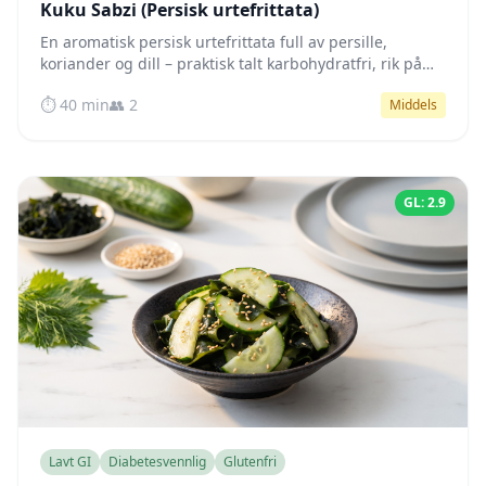
Kuku Sabzi (Persisk urtefrittata)
En aromatisk persisk urtefrittata full av persille,
koriander og dill – praktisk talt karbohydratfri, rik på
protein og sunt fett for stabilt blodsukker hele dagen.
⏱️ 40 min
👥 2
Middels
GL: 2.9
Lavt GI
Diabetesvennlig
Glutenfri