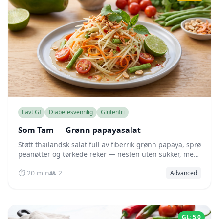
Lavt GI
Diabetesvennlig
Glutenfri
Som Tam — Grønn papayasalat
Støtt thailandsk salat full av fiberrik grønn papaya, sprø
peanøtter og tørkede reker — nesten uten sukker, men
med all den friske, sterke smaken du lengter etter.
⏱️ 20 min
👥 2
Advanced
GL: 5.0