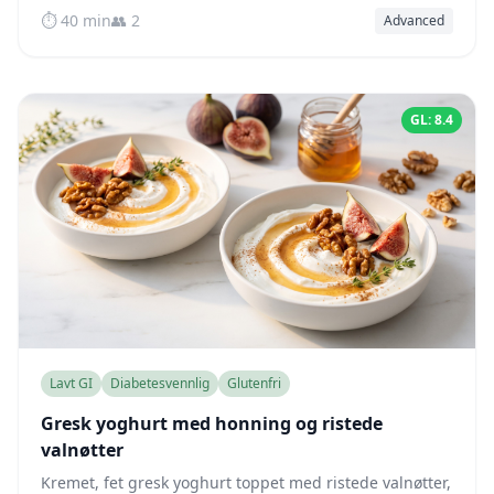
blodsukker — ferdig på bare 40 minutter.
⏱️ 40 min
👥 2
Advanced
GL: 8.4
Lavt GI
Diabetesvennlig
Glutenfri
Gresk yoghurt med honning og ristede
valnøtter
Kremet, fet gresk yoghurt toppet med ristede valnøtter,