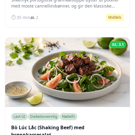
med moste cannellinibønner, og gir den klassiske
Caldo Verde-komforten med en lavglykemisk profil som
⏱️ 35 min
👥 2
Middels
holder blodsukkeret stabilt.
GL: 3.1
Lavt GI
Diabetesvennlig
Nøttefri
Bò Lúc Lắc (Shaking Beef) med
brønnkarsesalat