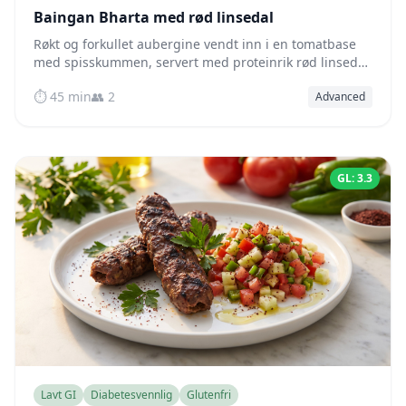
Baingan Bharta med rød linsedal
Røkt og forkullet aubergine vendt inn i en tomatbase
med spisskummen, servert med proteinrik rød linsedal
– et naturlig lavglykemisk indisk måltid.
⏱️ 45 min
👥 2
Advanced
GL: 3.3
Lavt GI
Diabetesvennlig
Glutenfri