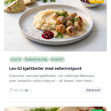
GL: 14.9
Lavt GI
Diabetesvennlig
Glutenfri
Lav-GI kjøttboller med sellerirotpuré
Klassiske svenske kjøttboller i en silkemyk fløtesaus
over lavkarbo sellerirotpuré – all kosen, men med
omtrent halvparten av den glykemiske påvirkningen fra
⏱️ 40 min
👥 2
Advanced
originalen.