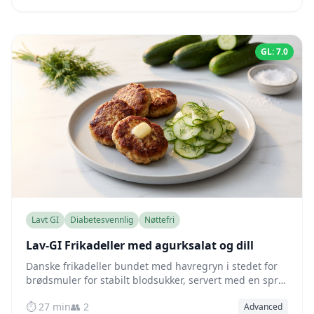
GL: 7.0
Lavt GI
Diabetesvennlig
Nøttefri
Lav-GI Frikadeller med agurksalat og dill
Danske frikadeller bundet med havregryn i stedet for
brødsmuler for stabilt blodsukker, servert med en sprø
agurksalat med dill i en syrlig eddikdressing.
⏱️ 27 min
👥 2
Advanced