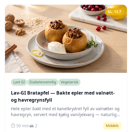
GL: 13.7
Lavt GI
Diabetesvennlig
Vegetarisk
Lav-GI Bratapfel — Bakte epler med valnøtt-
og havregrynsfyll
Hele epler bakt med et kanelkrydret fyll av valnøtter og
havregryn, servert med kjølig vaniljekvarg — naturlig
søtt, fiberrikt og skånsomt for blodsukkeret.
⏱️ 50 min
👥 2
Middels