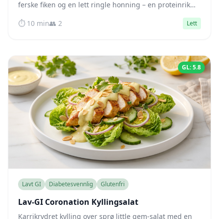
ferske fiken og en lett ringle honning – en proteinrik
skål som holder blodsukkeret stabilt i timevis.
⏱️ 10 min
👥 2
Lett
GL: 5.8
Lavt GI
Diabetesvennlig
Glutenfri
Lav-GI Coronation Kyllingsalat
Karrikrydret kylling over sprø little gem-salat med en