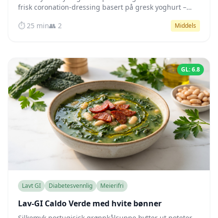
frisk coronation-dressing basert på gresk yoghurt –
proteinrik, naturlig lav GI, klar på 25 minutter.
⏱️ 25 min
👥 2
Middels
GL: 6.8
Lavt GI
Diabetesvennlig
Meierifri
Lav-GI Caldo Verde med hvite bønner
Silkemyk portugisisk grønnkålsuppe bytter ut poteter