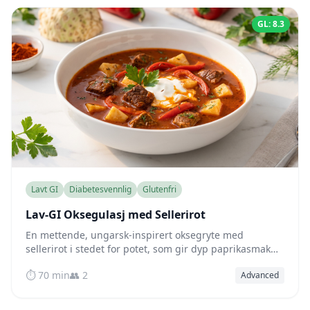
GL: 8.3
Lavt GI
Diabetesvennlig
Glutenfri
Lav-GI Oksegulasj med Sellerirot
En mettende, ungarsk-inspirert oksegryte med
sellerirot i stedet for potet, som gir dyp paprikasmak
og mørt kjøtt, samtidig som blodsukkeret holder seg
⏱️ 70 min
👥 2
Advanced
fint stabilt.