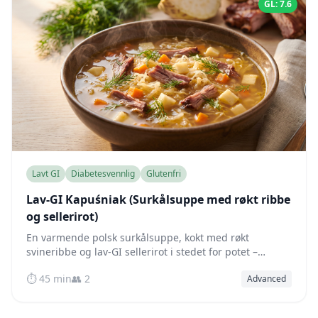
GL: 7.6
Lavt GI
Diabetesvennlig
Glutenfri
Lav-GI Kapuśniak (Surkålsuppe med røkt ribbe
og sellerirot)
En varmende polsk surkålsuppe, kokt med røkt
svineribbe og lav-GI sellerirot i stedet for potet –
fermentert, fiberrik og blodsukkervennlig.
⏱️ 45 min
👥 2
Advanced