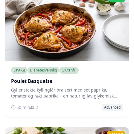
Lavt GI
Diabetesvennlig
Glutenfri
Poulet Basquaise
Gyllenstekte kyllinglår braisert med søt paprika,
tomater og røkt paprika – en naturlig lav-glykemisk
baskisk klassiker full av smak.
⏱️ 50 min
👥 2
Advanced