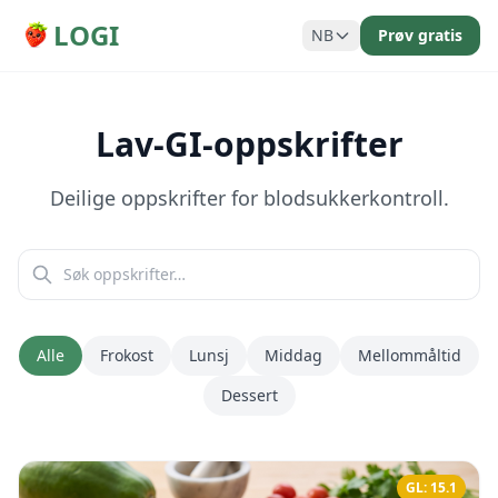
LOGI
NB
Prøv gratis
Lav-GI-oppskrifter
Deilige oppskrifter for blodsukkerkontroll.
Alle
Frokost
Lunsj
Middag
Mellommåltid
Dessert
GL: 15.1