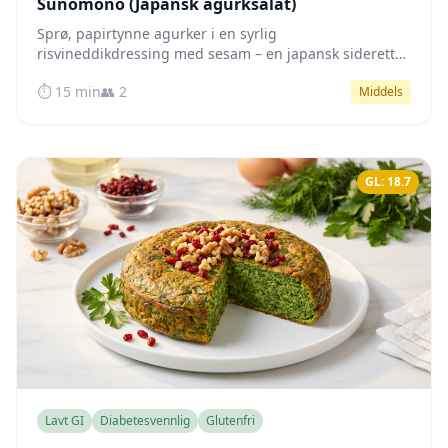
Sunomono (Japansk agurksalat)
Sprø, papirtynne agurker i en syrlig
risvineddikdressing med sesam – en japansk siderett
med nesten null karbohydrater som bidrar til stabilt
⏱️ 15 min
👥 2
Middels
blodsukker.
GL: 18.7
Lavt GI
Diabetesvennlig
Glutenfri