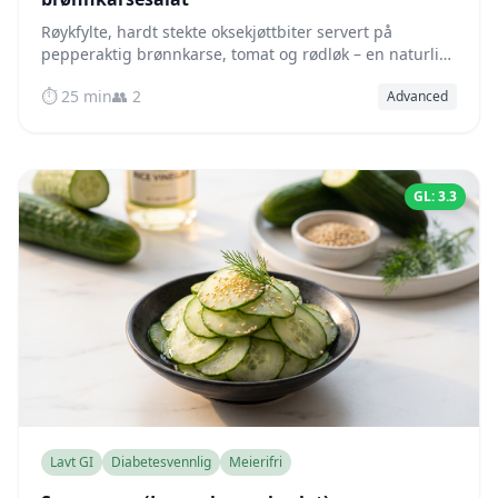
Røykfylte, hardt stekte oksekjøttbiter servert på
pepperaktig brønnkarse, tomat og rødløk – en naturlig
lav-glykemisk, proteinrik vietnamesisk klassiker.
⏱️ 25 min
👥 2
Advanced
GL: 3.3
Lavt GI
Diabetesvennlig
Meierifri