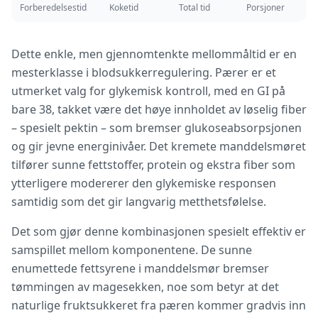
Forberedelsestid
Koketid
Total tid
Porsjoner
Dette enkle, men gjennomtenkte mellommåltid er en
mesterklasse i blodsukkerregulering. Pærer er et
utmerket valg for glykemisk kontroll, med en GI på
bare 38, takket være det høye innholdet av løselig fiber
– spesielt pektin – som bremser glukoseabsorpsjonen
og gir jevne energinivåer. Det kremete manddelsmøret
tilfører sunne fettstoffer, protein og ekstra fiber som
ytterligere modererer den glykemiske responsen
samtidig som det gir langvarig metthetsfølelse.
Det som gjør denne kombinasjonen spesielt effektiv er
samspillet mellom komponentene. De sunne
enumettede fettsyrene i manddelsmør bremser
tømmingen av magesekken, noe som betyr at det
naturlige fruktsukkeret fra pæren kommer gradvis inn