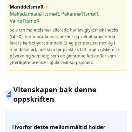
ManddelsmøR
→
MakadamianøTtsmøR, PekannøTtsmøR,
ValnøTtsmøR
Selv om mandelsmør allerede har lav glykemisk indeks
(GI ~0), har macadamia-, pekan- og valnøttsmør enda
lavere karbohydratinnhold (2-4g per porsjon mot 6g i
mandelsmør), noe som gir praktisk talt ingen glykemisk
påvirkning samtidig som de gir sunne fettstoffer som
ytterligere bremser glukoseabsorpsjonen.
Vitenskapen bak denne
🔬
oppskriften
Hvorfor dette mellommåltid holder