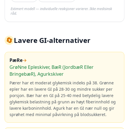
Estimert modell — individuelle reaksjoner varierer. Ikke medisinsk
råd.
🔄
Lavere GI-alternativer
PæRe
→
GrøNne Epleskiver, BæR (JordbæR Eller
BringebæR), Agurkskiver
Pærer har et moderat glykemisk indeks på 38. Grønne
epler har en lavere GI på 28-30 og mindre sukker per
porsjon. Bær har en GI på 25-40 med betydelig lavere
glykemisk belastning på grunn av høyt fiberinnhold og
lavere karboninnhold. Agurk har en GI nær null og gir
sprøhet med minimal påvirkning på blodsukkeret.