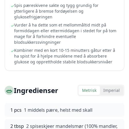
Spis pæreskivene sakte og tygg grundig for
✓
ytterligere å bremse fordøyelsen og
glukosefrigjøringen
Vurder å ha dette som et mellommåltid midt på
✓
formiddagen eller ettermiddagen i stedet for på tom
mage for å forhindre eventuelle
blodsukkerssvingninger
Kombiner med en kort 10-15 minutters gåtur etter å
✓
ha spist for å hjelpe musklene med å absorbere
glukose og opprettholde stabile blodsukkersnivåer
🥗
Ingredienser
Metrisk
Imperial
1 pcs
1 middels pære, helst med skall
2 tbsp
2 spiseskjeer mandelsmør (100% mandler,