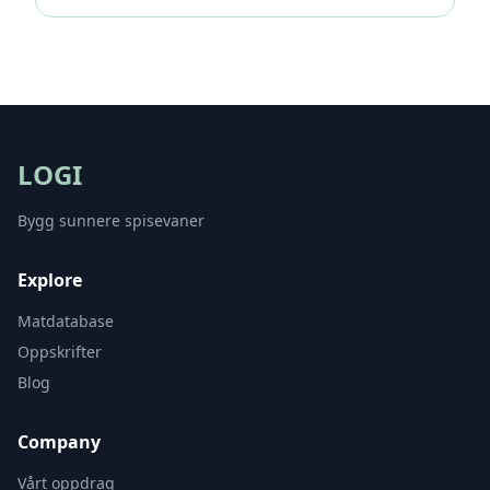
LOGI
Bygg sunnere spisevaner
Explore
Matdatabase
Oppskrifter
Blog
Company
Vårt oppdrag