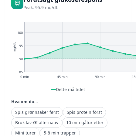
Peak: 95.9 mg/dL
100
mg/dL
95
90
85
0 min
45 min
90 min
13
Dette måltidet
Hva om du...
Spis grønnsaker først
Spis protein först
Bruk lav-GI alternativ
10 min gåtur etter
Mini turer
5-8 min trapper