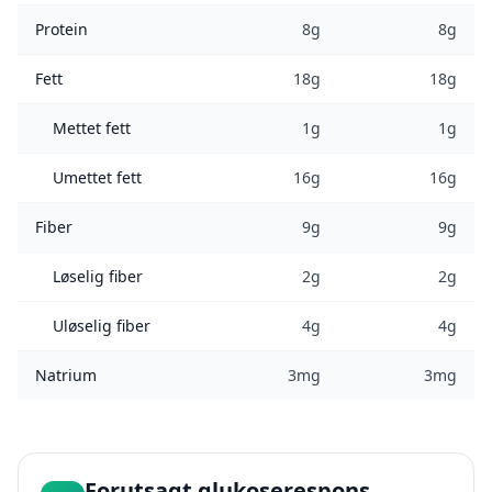
Protein
8g
8g
Fett
18g
18g
Mettet fett
1g
1g
Umettet fett
16g
16g
Fiber
9g
9g
Løselig fiber
2g
2g
Uløselig fiber
4g
4g
Natrium
3mg
3mg
Forutsagt glukoserespons