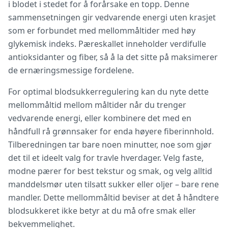
i blodet i stedet for å forårsake en topp. Denne
sammensetningen gir vedvarende energi uten krasjet
som er forbundet med mellommåltider med høy
glykemisk indeks. Pæreskallet inneholder verdifulle
antioksidanter og fiber, så å la det sitte på maksimerer
de ernæringsmessige fordelene.
For optimal blodsukkerregulering kan du nyte dette
mellommåltid mellom måltider når du trenger
vedvarende energi, eller kombinere det med en
håndfull rå grønnsaker for enda høyere fiberinnhold.
Tilberedningen tar bare noen minutter, noe som gjør
det til et ideelt valg for travle hverdager. Velg faste,
modne pærer for best tekstur og smak, og velg alltid
manddelsmør uten tilsatt sukker eller oljer – bare rene
mandler. Dette mellommåltid beviser at det å håndtere
blodsukkeret ikke betyr at du må ofre smak eller
bekvemmelighet.