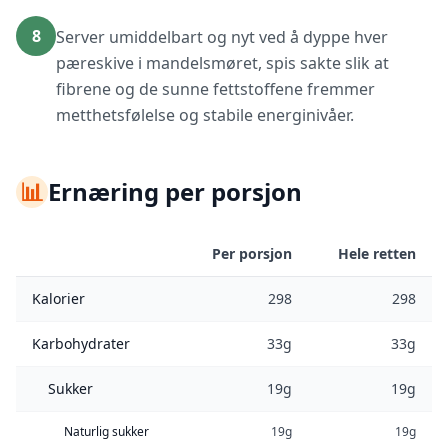
8
Server umiddelbart og nyt ved å dyppe hver
pæreskive i mandelsmøret, spis sakte slik at
fibrene og de sunne fettstoffene fremmer
metthetsfølelse og stabile energinivåer.
📊
Ernæring per porsjon
Per porsjon
Hele retten
Kalorier
298
298
Karbohydrater
33g
33g
Sukker
19g
19g
Naturlig sukker
19g
19g