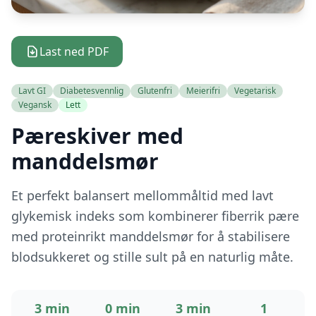
Last ned PDF
Lavt GI
Diabetesvennlig
Glutenfri
Meierifri
Vegetarisk
Vegansk
Lett
Pæreskiver med
manddelsmør
Et perfekt balansert mellommåltid med lavt
glykemisk indeks som kombinerer fiberrik pære
med proteinrikt manddelsmør for å stabilisere
blodsukkeret og stille sult på en naturlig måte.
3 min
0 min
3 min
1