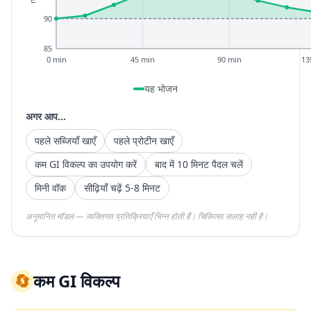
90
85
0 min
45 min
90 min
13
यह भोजन
अगर आप...
पहले सब्जियाँ खाएँ
पहले प्रोटीन खाएँ
कम GI विकल्प का उपयोग करें
बाद में 10 मिनट पैदल चलें
मिनी वॉक
सीढ़ियाँ चढ़ें 5-8 मिनट
अनुमानित मॉडल — व्यक्तिगत प्रतिक्रियाएँ भिन्न होती हैं। चिकित्सा सलाह नहीं है।
🔄
कम GI विकल्प