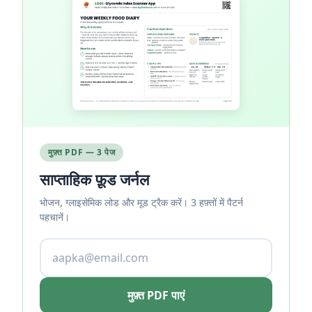
मुफ़्त PDF — 3 पेज
साप्ताहिक फ़ूड जर्नल
भोजन, ग्लाइसेमिक लोड और मूड ट्रैक करें। 3 हफ़्तों में पैटर्न
पहचानें।
मुफ़्त PDF पाएं