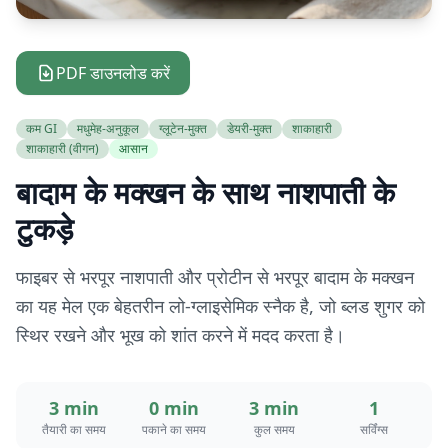
PDF डाउनलोड करें
कम GI
मधुमेह-अनुकूल
ग्लूटेन-मुक्त
डेयरी-मुक्त
शाकाहारी
शाकाहारी (वीगन)
आसान
बादाम के मक्खन के साथ नाशपाती के
टुकड़े
फाइबर से भरपूर नाशपाती और प्रोटीन से भरपूर बादाम के मक्खन
का यह मेल एक बेहतरीन लो-ग्लाइसेमिक स्नैक है, जो ब्लड शुगर को
स्थिर रखने और भूख को शांत करने में मदद करता है।
3 min
0 min
3 min
1
तैयारी का समय
पकाने का समय
कुल समय
सर्विंग्स