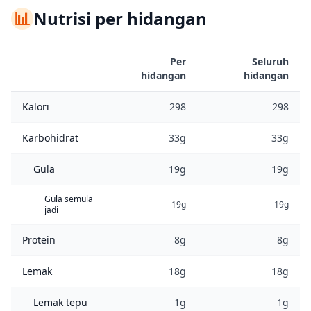
📊
Nutrisi per hidangan
Per
Seluruh
hidangan
hidangan
Kalori
298
298
Karbohidrat
33g
33g
Gula
19g
19g
Gula semula
19g
19g
jadi
Protein
8g
8g
Lemak
18g
18g
Lemak tepu
1g
1g