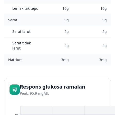
Lemak tak tepu
16g
16g
Serat
9g
9g
Serat larut
2g
2g
Serat tidak
4g
4g
larut
Natrium
3mg
3mg
Respons glukosa ramalan
Peak: 95.9 mg/dL
100