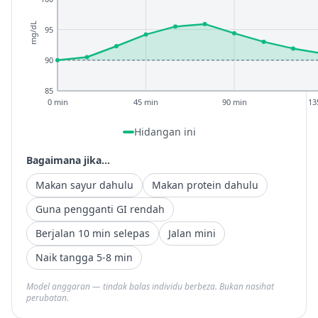
mg/dL
95
90
85
0 min
45 min
90 min
13
Hidangan ini
Bagaimana jika...
Makan sayur dahulu
Makan protein dahulu
Guna pengganti GI rendah
Berjalan 10 min selepas
Jalan mini
Naik tangga 5-8 min
Model anggaran — tindak balas individu berbeza. Bukan nasihat
perubatan.