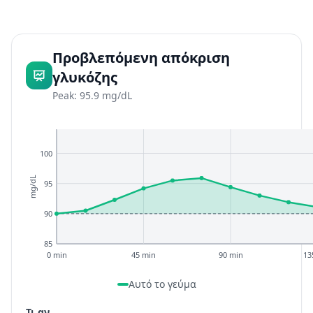
Προβλεπόμενη απόκριση
γλυκόζης
Peak: 95.9 mg/dL
100
mg/dL
95
90
85
0 min
45 min
90 min
13
Αυτό το γεύμα
Τι αν...