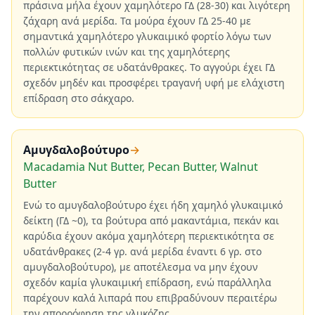
πράσινα μήλα έχουν χαμηλότερο ΓΔ (28-30) και λιγότερη
ζάχαρη ανά μερίδα. Τα μούρα έχουν ΓΔ 25-40 με
σημαντικά χαμηλότερο γλυκαιμικό φορτίο λόγω των
πολλών φυτικών ινών και της χαμηλότερης
περιεκτικότητας σε υδατάνθρακες. Το αγγούρι έχει ΓΔ
σχεδόν μηδέν και προσφέρει τραγανή υφή με ελάχιστη
επίδραση στο σάκχαρο.
Αμυγδαλοβούτυρο
→
Macadamia Nut Butter, Pecan Butter, Walnut
Butter
Ενώ το αμυγδαλοβούτυρο έχει ήδη χαμηλό γλυκαιμικό
δείκτη (ΓΔ ~0), τα βούτυρα από μακαντάμια, πεκάν και
καρύδια έχουν ακόμα χαμηλότερη περιεκτικότητα σε
υδατάνθρακες (2-4 γρ. ανά μερίδα έναντι 6 γρ. στο
αμυγδαλοβούτυρο), με αποτέλεσμα να μην έχουν
σχεδόν καμία γλυκαιμική επίδραση, ενώ παράλληλα
παρέχουν καλά λιπαρά που επιβραδύνουν περαιτέρω
την απορρόφηση της γλυκόζης.