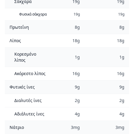
Σάκχαρα
19g
19g
Φυσικά σάκχαρα
19g
19g
Πρωτεΐνη
8g
8g
Λίπος
18g
18g
Κορεσμένο
1g
1g
λίπος
Ακόρεστο λίπος
16g
16g
Φυτικές ίνες
9g
9g
Διαλυτές ίνες
2g
2g
Αδιάλυτες ίνες
4g
4g
Νάτριο
3mg
3mg