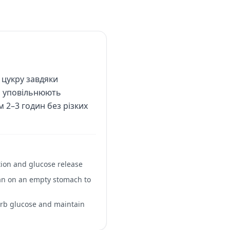
 цукру завдяки
кі уповільнюють
 2–3 годин без різких
tion and glucose release
han on an empty stomach to
sorb glucose and maintain