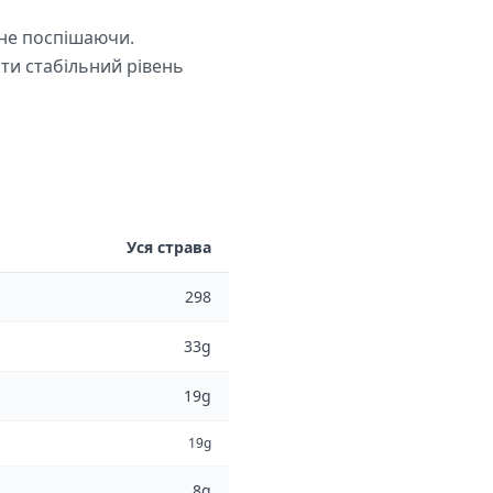
 не поспішаючи.
ати стабільний рівень
Уся страва
298
33g
19g
19g
8g