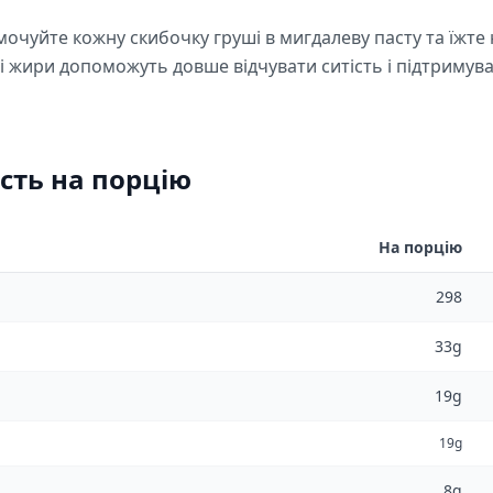
мочуйте кожну скибочку груші в мигдалеву пасту та їжте
і жири допоможуть довше відчувати ситість і підтримув
сть на порцію
На порцію
298
33g
19g
19g
8g