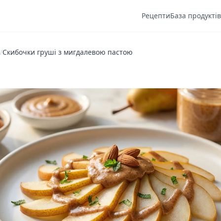
Рецепти
База продуктів
/
Скибочки груші з мигдалевою пастою