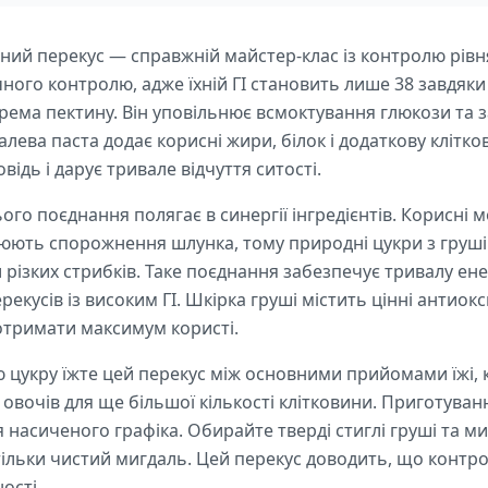
ий перекус — справжній майстер-клас із контролю рівня
чного контролю, адже їхній ГІ становить лише 38 завдяки
крема пектину. Він уповільнює всмоктування глюкози та 
далева паста додає корисні жири, білок і додаткову клітк
відь і дарує тривале відчуття ситості.
го поєднання полягає в синергії інгредієнтів. Корисні
нюють спорожнення шлунка, тому природні цукри з груш
різких стрибків. Таке поєднання забезпечує тривалу ене
рекусів із високим ГІ. Шкірка груші містить цінні антиок
 отримати максимум користі.
цукру їжте цей перекус між основними прийомами їжі, к
вочів для ще більшої кількості клітковини. Приготуванн
 насиченого графіка. Обирайте тверді стиглі груші та ми
 тільки чистий мигдаль. Цей перекус доводить, що контр
ості.