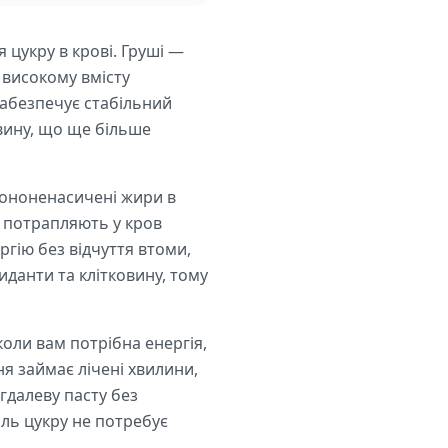
 цукру в крові. Груші —
 високому вмісту
забезпечує стабільний
овину, що ще більше
 мононенасичені жири в
і потрапляють у кров
ргію без відчуття втоми,
сиданти та клітковину, тому
оли вам потрібна енергія,
я займає лічені хвилини,
гдалеву пасту без
оль цукру не потребує