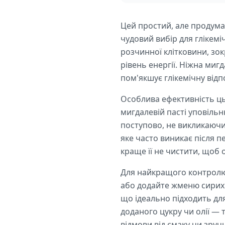
Цей простий, але продуман
чудовий вибір для глікемі
розчинної клітковини, зо
рівень енергії. Ніжна миг
пом'якшує глікемічну відпо
Особлива ефективність цьо
мигдалевій пасті уповіль
поступово, не викликаючи 
яке часто виникає після пе
краще її не чистити, щоб
Для найкращого контролю 
або додайте жменю сирих о
що ідеально підходить для
доданого цукру чи олії —
відмови від смаку чи зручн