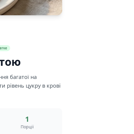
егке
стою
ня багатої на
и рівень цукру в крові
1
Порції