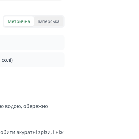
Метрична
Імперська
 солі)
ною водою, обережно
ти акуратні зрізи, і ніж