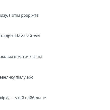
низу. Потім розріжте
 надріз. Намагайтеся
акових шматочків, які
невелику піалу або
кірку — у ній найбільше