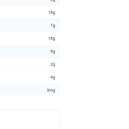
18g
1g
16g
9g
2g
4g
3mg