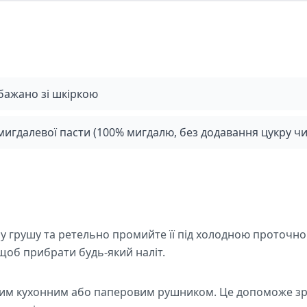
 бажано зі шкіркою
мигдалевої пасти (100% мигдалю, без додавання цукру чи
глу грушу та ретельно промийте її під холодною проточ
щоб прибрати будь-який наліт.
им кухонним або паперовим рушником. Це допоможе зроби