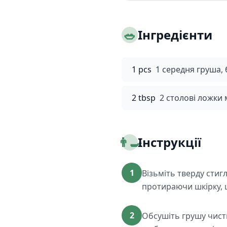
🥗
Інгредієнти
1 pcs
1 середня груша,
2 tbsp
2 столові ложки 
👨‍🍳
Інструкції
1
Візьміть тверду сти
протираючи шкірку, 
2
Обсушіть грушу чист