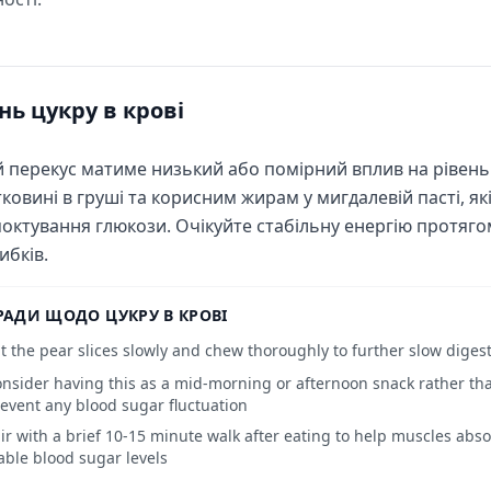
нь цукру в крові
 перекус матиме низький або помірний вплив на рівень
тковині в груші та корисним жирам у мигдалевій пасті, я
октування глюкози. Очікуйте стабільну енергію протягом
ибків.
РАДИ ЩОДО ЦУКРУ В КРОВІ
t the pear slices slowly and chew thoroughly to further slow diges
nsider having this as a mid-morning or afternoon snack rather t
event any blood sugar fluctuation
ir with a brief 10-15 minute walk after eating to help muscles ab
able blood sugar levels