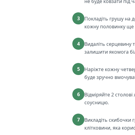
не буде ковзати під ч
3
Покладіть грушу на д
кожну половинку ще 
4
Видаліть серцевину т
залишити якомога бі
5
Наріжте кожну четвер
буде зручно вмочуват
6
Відміряйте 2 столові
соусницю.
7
Викладіть скибочки г
клітковини, яка корис