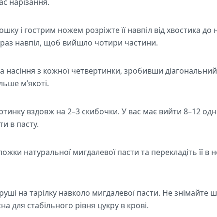
ас нарізання.
ошку і гострим ножем розріжте її навпіл від хвостика до 
раз навпіл, щоб вийшло чотири частини.
а насіння з кожної четвертинки, зробивши діагональний
льше м’якоті.
тинку вздовж на 2–3 скибочки. У вас має вийти 8–12 одн
и в пасту.
 ложки натуральної мигдалевої пасти та перекладіть її в 
руші на тарілку навколо мигдалевої пасти. Не знімайте ш
на для стабільного рівня цукру в крові.