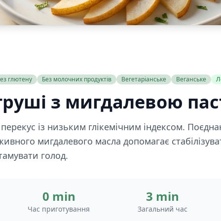
ез глютену
Без молочних продуктів
Вегетаріанське
Веганське
Л
груші з мигдалевою па
перекус із низьким глікемічним індексом. Поєднан
живного мигдалевого масла допомагає стабілізуват
амувати голод.
0 min
3 min
Час приготування
Загальний час