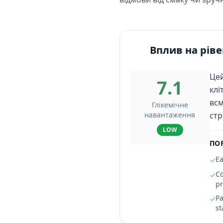
Вплив на ріве
Цей
7.1
клі
всм
Глікемічне
навантаження
стр
LOW
ПО
Ea
✓
Co
✓
pr
Pa
✓
st