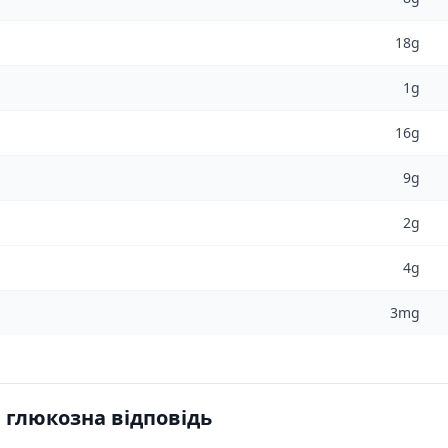
18g
1g
16g
9g
2g
4g
3mg
 глюкозна відповідь