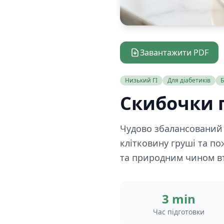
Завантажити PDF
Низький ГІ
Для діабетиків
Б
Скибочки 
Чудово збалансований 
клітковину груші та по
та природним чином вт
3 min
Час підготовки