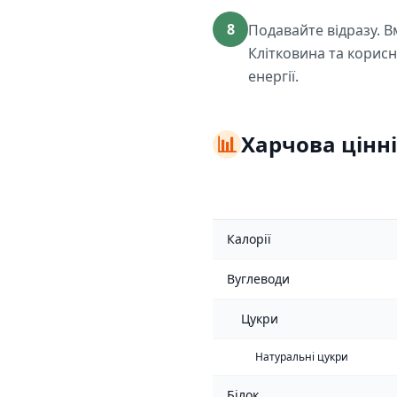
8
Подавайте відразу. В
Клітковина та корисн
енергії.
📊
Харчова цінні
Калорії
Вуглеводи
Цукри
Натуральні цукри
Білок