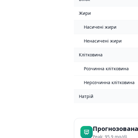
Жири
Насичені жири
Ненасичені жири
Клітковина
Розчинна клітковина
Нерозчинна клітковина
Натрій
Прогнозована
Peak: 95.9 mg/dL