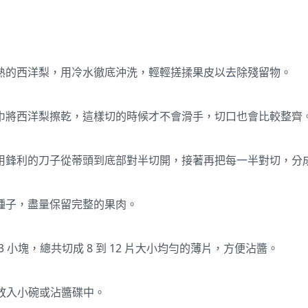
熟的西洋梨，用冷水徹底沖洗，輕輕搓揉果皮以去除殘留物。
巾將西洋梨擦乾，這樣切的時候才不會滑手，切口也會比較整齊
用鋒利的刀子從蒂頭到底部對半切開，接著再把每一半對切，分
種子，盡量保留完整的果肉。
 3 小塊，總共切成 8 到 12 片大小均勻的薄片，方便沾醬。
，放入小碗或沾醬碟中。