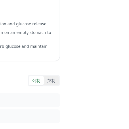
tion and glucose release
han on an empty stomach to
sorb glucose and maintain
公制
英制