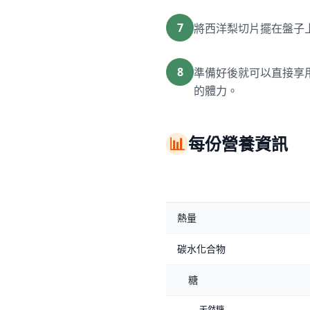
7
將西洋梨切片擺在盤子
8
準備好後就可以直接享
的體力。
📊
每份營養資訊
熱量
碳水化合物
糖
天然糖