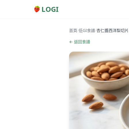
LOGI
首頁
/
低GI食譜
/
杏仁醬西洋梨切片
← 返回食譜