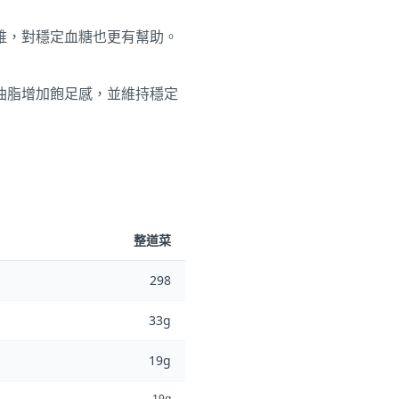
維，對穩定血糖也更有幫助。
油脂增加飽足感，並維持穩定
整道菜
298
33g
19g
19g