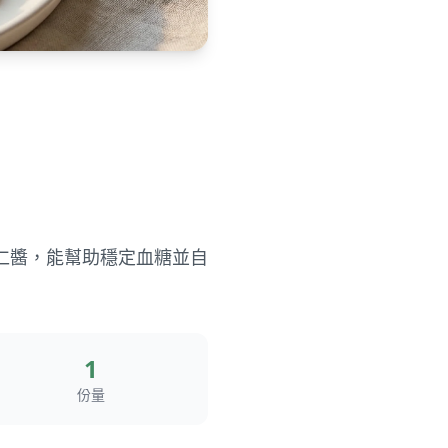
仁醬，能幫助穩定血糖並自
1
份量