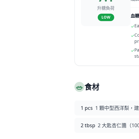
升糖負荷
血
LOW
Ea
✓
Co
✓
pr
Pa
✓
st
🥗
食材
1 pcs
1 顆中型西洋梨，
2 tbsp
2 大匙杏仁醬（1