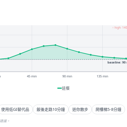
↑ high: 14
baseline: 90
n
45 min
90 min
135 min
這餐
使用低GI替代品
飯後走路10分鐘
迷你散步
爬樓梯5-8分鐘
療建議。