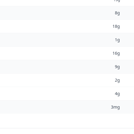
8g
18g
1g
16g
9g
2g
4g
3mg