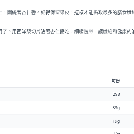
上，圍繞著杏仁醬。記得保留果皮，這樣才能攝取最多的膳食纖
用了。用西洋梨切片沾著杏仁醬吃，細嚼慢嚥，讓纖維和健康的
每份
298
33g
19g
19g