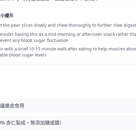
糖小提示
t the pear slices slowly and chew thoroughly to further slow diges
nsider having this as a mid-morning or afternoon snack rather t
event any blood sugar fluctuation
ir with a brief 10-15 minute walk after eating to help muscles ab
able blood sugar levels
建議連皮食用
00% 杏仁製成，無添加糖或鹽）