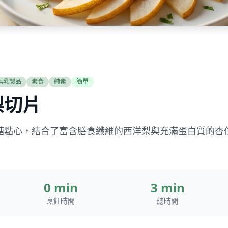
無乳製品
素食
純素
簡單
梨切片
糖點心，結合了富含膳食纖維的西洋梨與充滿蛋白質的杏
0 min
3 min
烹飪時間
總時間