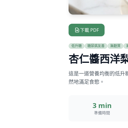
下載 PDF
低升糖
糖尿病友善
無麩質
杏仁醬西洋
這是一道營養均衡的低升
然地滿足食慾。
3 min
準備時間