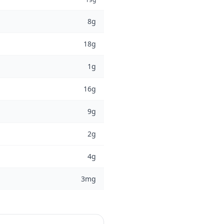
8g
18g
1g
16g
9g
2g
4g
3mg