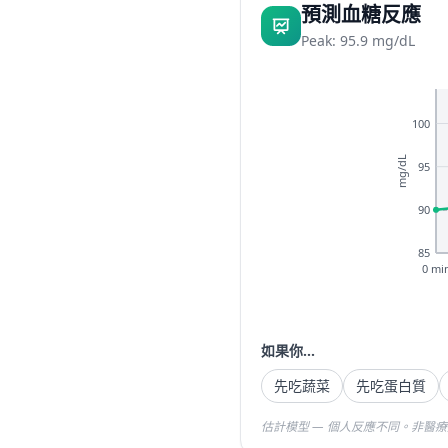
預測血糖反應
Peak: 95.9 mg/dL
100
mg/dL
95
90
85
0 mi
如果你...
先吃蔬菜
先吃蛋白質
估計模型 — 個人反應不同。非醫