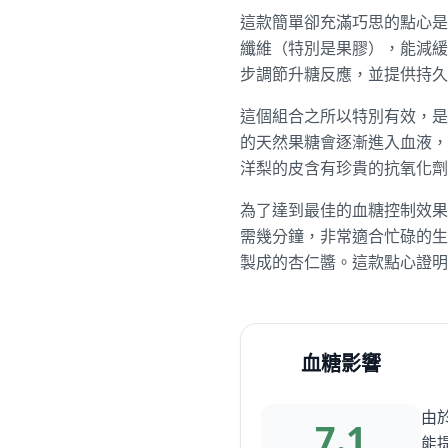
這款簡單卻充滿巧思的點心是
纖維（特別是果膠），能減緩
步調節升糖反應，並提供持久
這個組合之所以特別有效，是
的天然果糖會逐漸進入血液，
洋梨的皮含有珍貴的抗氧化劑
為了達到最佳的血糖控制效果
需幾分鐘，非常適合忙碌的生
製成的杏仁醬。這款點心證明
血糖影響
由
7.1
能