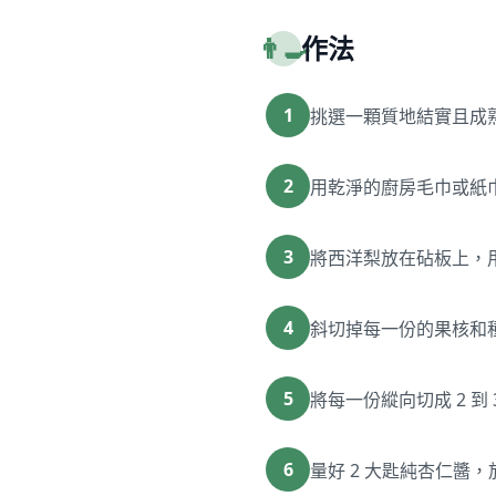
👨‍🍳
作法
1
挑選一顆質地結實且成
2
用乾淨的廚房毛巾或紙
3
將西洋梨放在砧板上，
4
斜切掉每一份的果核和
5
將每一份縱向切成 2 到
6
量好 2 大匙純杏仁醬