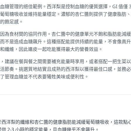
血糖管理的絕佳範例。西洋梨是控制血糖的優質選擇，GI 值僅 
葡萄糖吸收並維持能量穩定。濃郁的杏仁醬則提供了健康脂肪、
的飽足感。
因為食材間的協同作用。杏仁醬中的健康單元不飽和脂肪能減緩
而不是造成血糖飆升。這種搭配能提供持續的能量，不會像高升
和纖維，因此連皮一起吃能獲得最大的營養效益。
，建議在餐與餐之間需要補充能量時享用，或者搭配一把生菜以
活節奏。挑選質地結實且成熟的西洋梨以獲得最佳口感，並務必
了管理血糖並不代表要犧牲美味或便利性。
於西洋梨的纖維和杏仁醬的健康脂肪能減緩葡萄糖吸收，這款點
提供 2-3 小時的穩定能量，且血糖幾乎不會飆升。