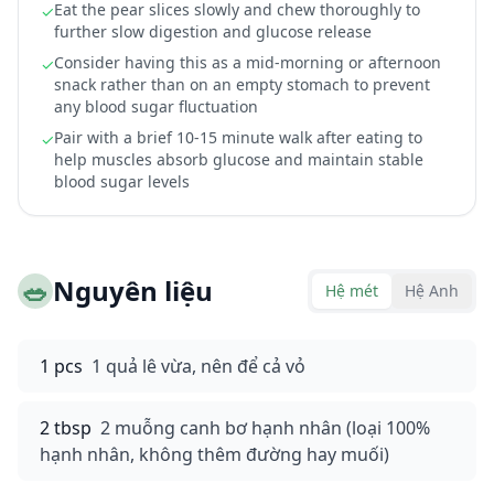
Eat the pear slices slowly and chew thoroughly to
✓
further slow digestion and glucose release
Consider having this as a mid-morning or afternoon
✓
snack rather than on an empty stomach to prevent
any blood sugar fluctuation
Pair with a brief 10-15 minute walk after eating to
✓
help muscles absorb glucose and maintain stable
blood sugar levels
🥗
Nguyên liệu
Hệ mét
Hệ Anh
1 pcs
1 quả lê vừa, nên để cả vỏ
2 tbsp
2 muỗng canh bơ hạnh nhân (loại 100%
hạnh nhân, không thêm đường hay muối)