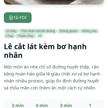
Tải PDF
GI thấp
Thân thiện với tiểu đường
Không gluten
Không sữa
Chay
Thuần chay
Dễ
Lê cắt lát kèm bơ hạnh
nhân
Một món ăn nhẹ chỉ số đường huyết thấp, cân
bằng hoàn hảo giữa lê giàu chất xơ và bơ hạnh
nhân nhiều protein, giúp ổn định đường huyết
và thỏa mãn cơn thèm ăn một cách tự nhiên.
3 min
0 min
3 min
1