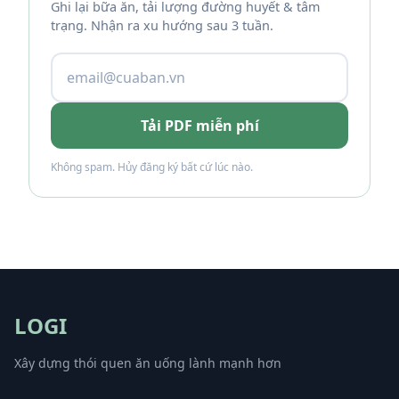
Ghi lại bữa ăn, tải lượng đường huyết & tâm
trạng. Nhận ra xu hướng sau 3 tuần.
Tải PDF miễn phí
Không spam. Hủy đăng ký bất cứ lúc nào.
LOGI
Xây dựng thói quen ăn uống lành mạnh hơn