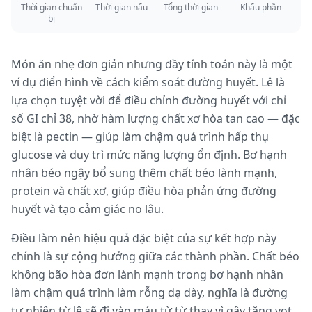
Thời gian chuẩn
Thời gian nấu
Tổng thời gian
Khẩu phần
bị
Món ăn nhẹ đơn giản nhưng đầy tính toán này là một
ví dụ điển hình về cách kiểm soát đường huyết. Lê là
lựa chọn tuyệt vời để điều chỉnh đường huyết với chỉ
số GI chỉ 38, nhờ hàm lượng chất xơ hòa tan cao — đặc
biệt là pectin — giúp làm chậm quá trình hấp thụ
glucose và duy trì mức năng lượng ổn định. Bơ hạnh
nhân béo ngậy bổ sung thêm chất béo lành mạnh,
protein và chất xơ, giúp điều hòa phản ứng đường
huyết và tạo cảm giác no lâu.
Điều làm nên hiệu quả đặc biệt của sự kết hợp này
chính là sự cộng hưởng giữa các thành phần. Chất béo
không bão hòa đơn lành mạnh trong bơ hạnh nhân
làm chậm quá trình làm rỗng dạ dày, nghĩa là đường
tự nhiên từ lê sẽ đi vào máu từ từ thay vì gây tăng vọt.