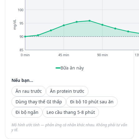
100
mg/dL
95
90
85
0 min
45 min
90 min
13
Bữa ăn này
Nếu bạn...
Ăn rau trước
Ăn protein trước
Dùng thay thế GI thấp
Đi bộ 10 phút sau ăn
Đi bộ ngắn
Leo cầu thang 5-8 phút
Mô hình ước tính — phản ứng cá nhân khác nhau. Không phải tư vấn
y tế.