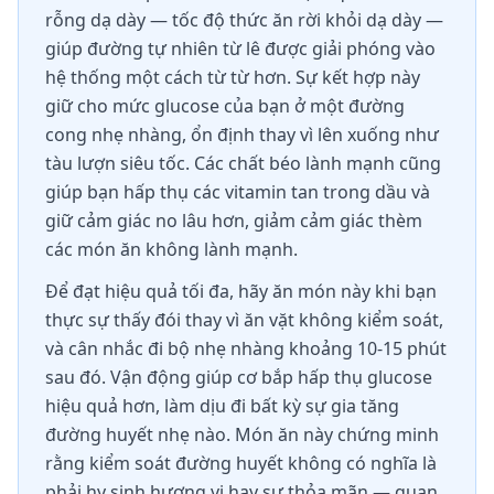
rỗng dạ dày — tốc độ thức ăn rời khỏi dạ dày —
giúp đường tự nhiên từ lê được giải phóng vào
hệ thống một cách từ từ hơn. Sự kết hợp này
giữ cho mức glucose của bạn ở một đường
cong nhẹ nhàng, ổn định thay vì lên xuống như
tàu lượn siêu tốc. Các chất béo lành mạnh cũng
giúp bạn hấp thụ các vitamin tan trong dầu và
giữ cảm giác no lâu hơn, giảm cảm giác thèm
các món ăn không lành mạnh.
Để đạt hiệu quả tối đa, hãy ăn món này khi bạn
thực sự thấy đói thay vì ăn vặt không kiểm soát,
và cân nhắc đi bộ nhẹ nhàng khoảng 10-15 phút
sau đó. Vận động giúp cơ bắp hấp thụ glucose
hiệu quả hơn, làm dịu đi bất kỳ sự gia tăng
đường huyết nhẹ nào. Món ăn này chứng minh
rằng kiểm soát đường huyết không có nghĩa là
phải hy sinh hương vị hay sự thỏa mãn — quan