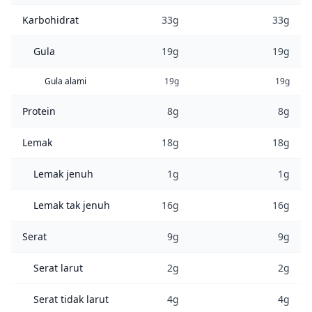
Karbohidrat
33g
33g
Gula
19g
19g
Gula alami
19g
19g
Protein
8g
8g
Lemak
18g
18g
Lemak jenuh
1g
1g
Lemak tak jenuh
16g
16g
Serat
9g
9g
Serat larut
2g
2g
Serat tidak larut
4g
4g