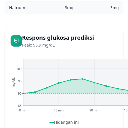
Natrium
3mg
3mg
Respons glukosa prediksi
Peak: 95.9 mg/dL
100
mg/dL
95
90
85
0 min
45 min
90 min
13
Hidangan ini