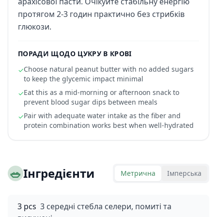
арахісової пасти. Очікуйте стабільну енергію
протягом 2-3 годин практично без стрибків
глюкози.
ПОРАДИ ЩОДО ЦУКРУ В КРОВІ
Choose natural peanut butter with no added sugars
✓
to keep the glycemic impact minimal
Eat this as a mid-morning or afternoon snack to
✓
prevent blood sugar dips between meals
Pair with adequate water intake as the fiber and
✓
protein combination works best when well-hydrated
🥗
Інгредієнти
Метрична
Імперська
3 pcs
3 середні стебла селери, помиті та