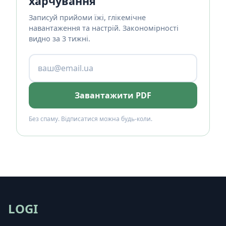
харчування
Записуй прийоми їжі, глікемічне
навантаження та настрій. Закономірності
видно за 3 тижні.
Завантажити PDF
Без спаму. Відписатися можна будь-коли.
LOGI