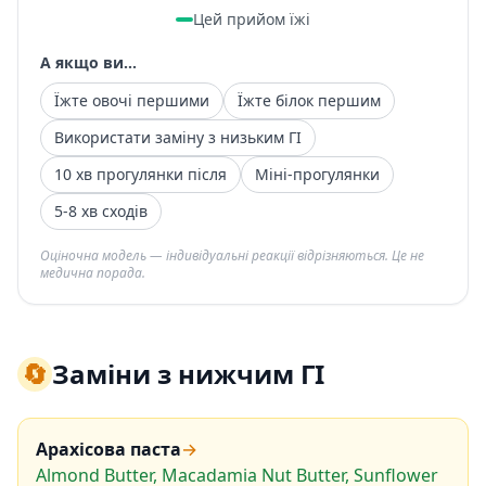
Цей прийом їжі
А якщо ви...
Їжте овочі першими
Їжте білок першим
Використати заміну з низьким ГІ
10 хв прогулянки після
Міні-прогулянки
5-8 хв сходів
Оціночна модель — індивідуальні реакції відрізняються. Це не
медична порада.
🔄
Заміни з нижчим ГІ
Арахісова паста
→
Almond Butter, Macadamia Nut Butter, Sunflower