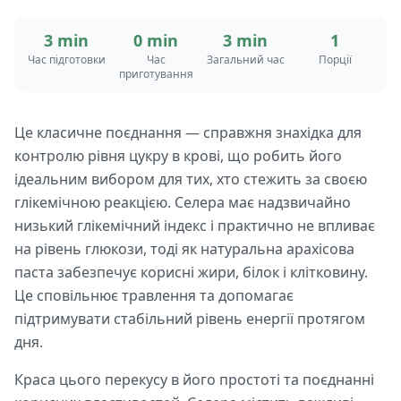
3 min
0 min
3 min
1
Час підготовки
Час
Загальний час
Порції
приготування
Це класичне поєднання — справжня знахідка для
контролю рівня цукру в крові, що робить його
ідеальним вибором для тих, хто стежить за своєю
глікемічною реакцією. Селера має надзвичайно
низький глікемічний індекс і практично не впливає
на рівень глюкози, тоді як натуральна арахісова
паста забезпечує корисні жири, білок і клітковину.
Це сповільнює травлення та допомагає
підтримувати стабільний рівень енергії протягом
дня.
Краса цього перекусу в його простоті та поєднанні