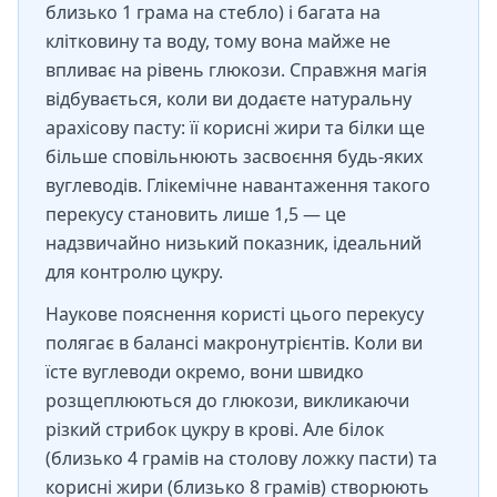
близько 1 грама на стебло) і багата на
клітковину та воду, тому вона майже не
впливає на рівень глюкози. Справжня магія
відбувається, коли ви додаєте натуральну
арахісову пасту: її корисні жири та білки ще
більше сповільнюють засвоєння будь-яких
вуглеводів. Глікемічне навантаження такого
перекусу становить лише 1,5 — це
надзвичайно низький показник, ідеальний
для контролю цукру.
Наукове пояснення користі цього перекусу
полягає в балансі макронутрієнтів. Коли ви
їсте вуглеводи окремо, вони швидко
розщеплюються до глюкози, викликаючи
різкий стрибок цукру в крові. Але білок
(близько 4 грамів на столову ложку пасти) та
корисні жири (близько 8 грамів) створюють