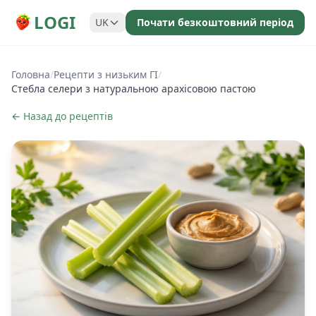
LOGI
UK
Почати безкоштовний період
Головна
/
Рецепти з низьким ГІ
/
Стебла селери з натуральною арахісовою пастою
← Назад до рецептів