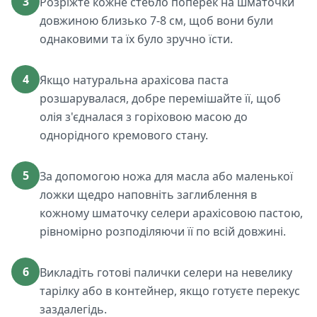
3
Розріжте кожне стебло поперек на шматочки
довжиною близько 7-8 см, щоб вони були
однаковими та їх було зручно їсти.
4
Якщо натуральна арахісова паста
розшарувалася, добре перемішайте її, щоб
олія з'єдналася з горіховою масою до
однорідного кремового стану.
5
За допомогою ножа для масла або маленької
ложки щедро наповніть заглиблення в
кожному шматочку селери арахісовою пастою,
рівномірно розподіляючи її по всій довжині.
6
Викладіть готові палички селери на невелику
тарілку або в контейнер, якщо готуєте перекус
заздалегідь.