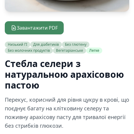
Завантажити PDF
Низький ГІ
Для діабетиків
Без глютену
Без молочних продуктів
Вегетаріанське
Легке
Стебла селери з
натуральною арахісовою
пастою
Перекус, корисний для рівня цукру в крові, що
поєднує багату на клітковину селеру та
поживну арахісову пасту для тривалої енергії
без стрибків глюкози.