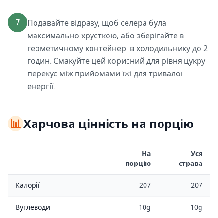
7
Подавайте відразу, щоб селера була
максимально хрусткою, або зберігайте в
герметичному контейнері в холодильнику до 2
годин. Смакуйте цей корисний для рівня цукру
перекус між прийомами їжі для тривалої
енергії.
📊
Харчова цінність на порцію
На
Уся
порцію
страва
Калорії
207
207
Вуглеводи
10g
10g