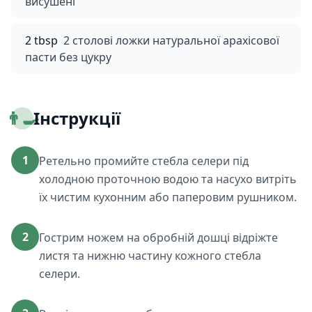
висушені
2 tbsp
2 столові ложки натуральної арахісової
пасти без цукру
👨‍🍳
Інструкції
1
Ретельно промийте стебла селери під
холодною проточною водою та насухо витріть
їх чистим кухонним або паперовим рушником.
2
Гострим ножем на обробній дошці відріжте
листя та нижню частину кожного стебла
селери.