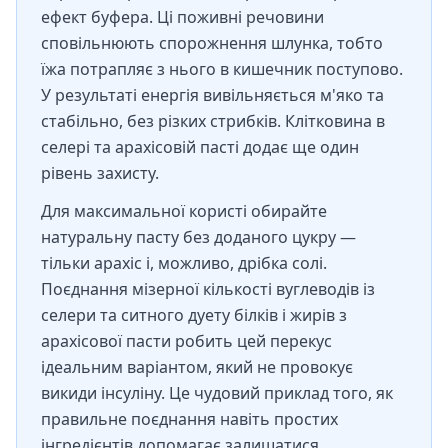
ефект буфера. Ці поживні речовини
сповільнюють спорожнення шлунка, тобто
їжа потрапляє з нього в кишечник поступово.
У результаті енергія вивільняється м'яко та
стабільно, без різких стрибків. Клітковина в
селері та арахісовій пасті додає ще один
рівень захисту.
Для максимальної користі обирайте
натуральну пасту без доданого цукру —
тільки арахіс і, можливо, дрібка солі.
Поєднання мізерної кількості вуглеводів із
селери та ситного дуету білків і жирів з
арахісової пасти робить цей перекус
ідеальним варіантом, який не провокує
викиди інсуліну. Це чудовий приклад того, як
правильне поєднання навіть простих
інгредієнтів допомагає залишатися