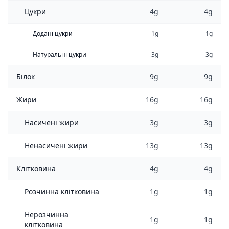
Цукри
4g
4g
Додані цукри
1g
1g
Натуральні цукри
3g
3g
Білок
9g
9g
Жири
16g
16g
Насичені жири
3g
3g
Ненасичені жири
13g
13g
Клітковина
4g
4g
Розчинна клітковина
1g
1g
Нерозчинна
1g
1g
клітковина