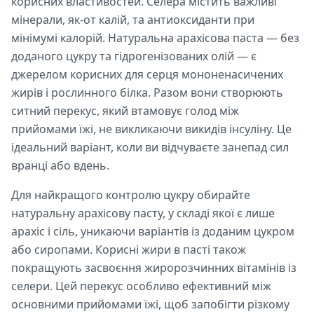
корисних властивостей. Селера містить важливі
мінерали, як-от калій, та антиоксиданти при
мінімумі калорій. Натуральна арахісова паста — без
доданого цукру та гідрогенізованих олій — є
джерелом корисних для серця мононенасичених
жирів і рослинного білка. Разом вони створюють
ситний перекус, який втамовує голод між
прийомами їжі, не викликаючи викидів інсуліну. Це
ідеальний варіант, коли ви відчуваєте занепад сил
вранці або вдень.
Для найкращого контролю цукру обирайте
натуральну арахісову пасту, у складі якої є лише
арахіс і сіль, уникаючи варіантів із доданим цукром
або сиропами. Корисні жири в пасті також
покращують засвоєння жиророзчинних вітамінів із
селери. Цей перекус особливо ефективний між
основними прийомами їжі, щоб запобігти різкому