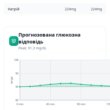
Натрій
224mg
224mg
Прогнозована глюкозна
відповідь
Peak: 91.3 mg/dL
100
95
мг/дл
90
85
0 min
45 min
90 min
13