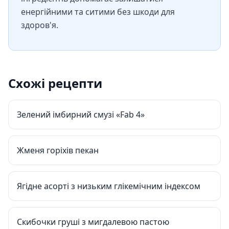
енергійними та ситими без шкоди для
здоров'я.
Схожі рецепти
Зелений імбирний смузі «Fab 4»
Жменя горіхів пекан
Ягідне асорті з низьким глікемічним індексом
Скибочки груші з мигдалевою пастою