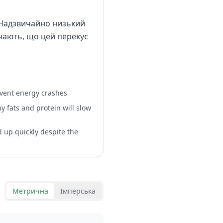
. Надзвичайно низький
ачають, що цей перекус
event energy crashes
hy fats and protein will slow
d up quickly despite the
Метрична
Імперська