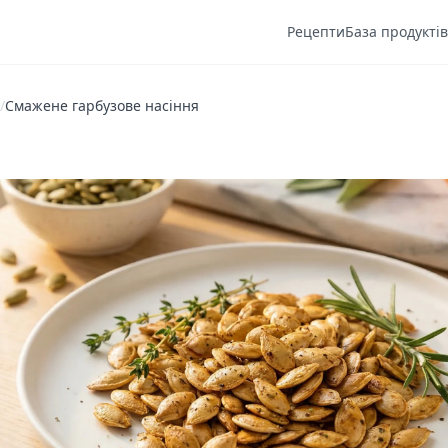
Рецепти
База продуктів
/
Смажене гарбузове насіння