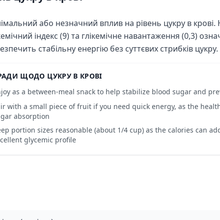
імальний або незначний вплив на рівень цукру в крові
кемічний індекс (9) та глікемічне навантаження (0,3) озн
езпечить стабільну енергію без суттєвих стрибків цукру.
РАДИ ЩОДО ЦУКРУ В КРОВІ
joy as a between-meal snack to help stabilize blood sugar and pr
ir with a small piece of fruit if you need quick energy, as the healt
gar absorption
ep portion sizes reasonable (about 1/4 cup) as the calories can ad
cellent glycemic profile