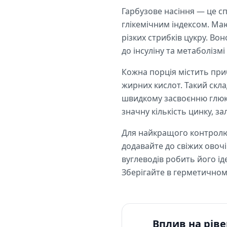
Гарбузове насіння — це с
глікемічним індексом. Маю
різких стрибків цукру. Во
до інсуліну та метаболізм
Кожна порція містить приб
жирних кислот. Такий скла
швидкому засвоєнню глюкоз
значну кількість цинку, за
Для найкращого контролю ц
додавайте до свіжих овочі
вуглеводів робить його і
Зберігайте в герметичном
Вплив на ріве