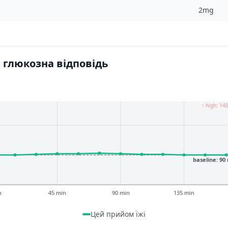
2mg
 глюкозна відповідь
↑ high: 14
baseline: 90
n
45 min
90 min
135 min
Цей прийом їжі