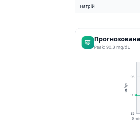
Натрій
Прогнозована
Peak: 90.3 mg/dL
95
мг/дл
90
85
0 mi