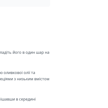
кладіть його в один шар на
 оливкової олії та
ціями з низьким вмістом
емішавши в середині