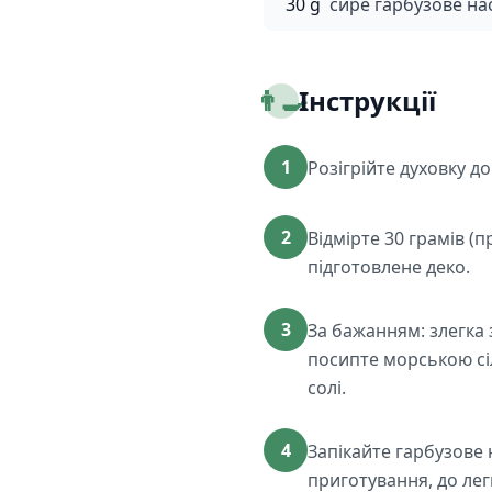
30 g
сире гарбузове нас
👨‍🍳
Інструкції
1
Розігрійте духовку д
2
Відмірте 30 грамів (
підготовлене деко.
3
За бажанням: злегка 
посипте морською с
солі.
4
Запікайте гарбузове 
приготування, до ле