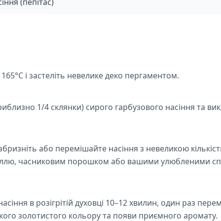
іння (пепітас)
о 165°C і застеліть невелике деко пергаментом.
приблизно 1/4 склянки) сирого гарбузового насіння та ви
збризніть або перемішайте насіння з невеликою кількістю
іллю, часниковим порошком або вашими улюбленими спе
насіння в розігрітій духовці 10–12 хвилин, один раз пер
гкого золотистого кольору та появи приємного аромату.