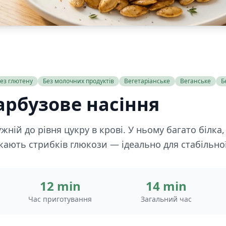
ез глютену
Без молочних продуктів
Вегетаріанське
Веганське
Б
арбузове насіння
ній до рівня цукру в крові. У ньому багато білка
икають стрибків глюкози — ідеально для стабільної
12 min
14 min
Час приготування
Загальний час