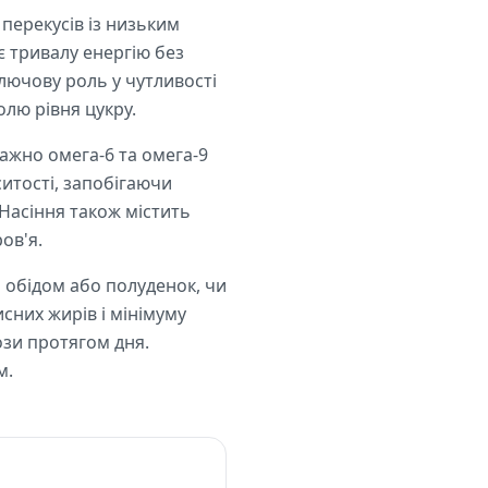
перекусів із низьким
є тривалу енергію без
ключову роль у чутливості
олю рівня цукру.
важно омега-6 та омега-9
ситості, запобігаючи
 Насіння також містить
ов'я.
і обідом або полуденок, чи
исних жирів і мінімуму
ози протягом дня.
м.