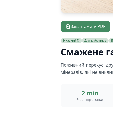
Завантажити PDF
Низький ГІ
Для діабетиків
Б
Смажене г
Поживний перекус, друж
мінералів, які не викл
2 min
Час підготовки