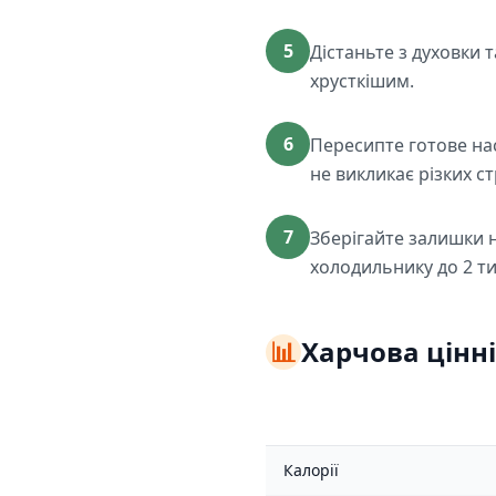
5
Дістаньте з духовки 
хрусткішим.
6
Пересипте готове нас
не викликає різких ст
7
Зберігайте залишки н
холодильнику до 2 т
📊
Харчова цінні
Калорії