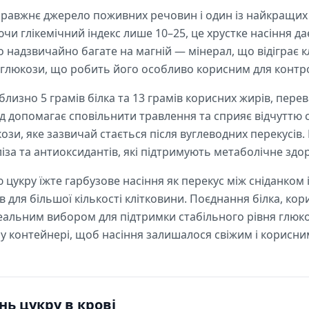
правжнє джерело поживних речовин і один із найкращих 
чи глікемічний індекс лише 10–25, це хрустке насіння да
но надзвичайно багате на магній — мінерал, що відіграє 
і глюкози, що робить його особливо корисним для контр
лизно 5 грамів білка та 13 грамів корисних жирів, пере
д допомагає сповільнити травлення та сприяє відчуттю 
и, яке зазвичай стається після вуглеводних перекусів.
ліза та антиоксидантів, які підтримують метаболічне здор
укру їжте гарбузове насіння як перекус між сніданком 
в для більшої кількості клітковини. Поєднання білка, кор
деальним вибором для підтримки стабільного рівня глюк
у контейнері, щоб насіння залишалося свіжим і корисни
нь цукру в крові