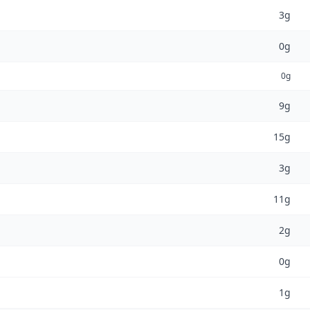
3g
0g
0g
9g
15g
3g
11g
2g
0g
1g