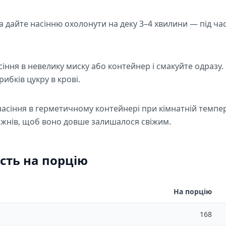
та дайте насінню охолонути на деку 3–4 хвилини — під ч
іння в невелику миску або контейнер і смакуйте одразу.
рибків цукру в крові.
асіння в герметичному контейнері при кімнатній темпера
ижнів, щоб воно довше залишалося свіжим.
сть на порцію
На порцію
168