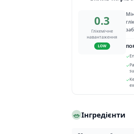
Мін
0.3
глі
заб
Глікемічне
навантаження
LOW
ПО
En
✓
Pa
✓
su
Ke
✓
ex
🥗
Інгредієнти