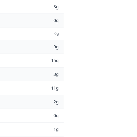
3g
0g
0g
9g
15g
3g
11g
2g
0g
1g