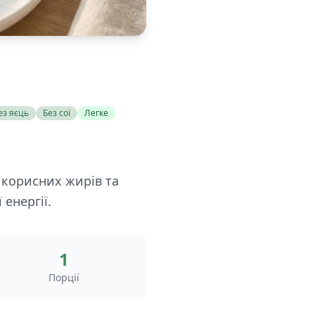
ез яєць
Без сої
Легке
, корисних жирів та
 енергії.
1
Порції