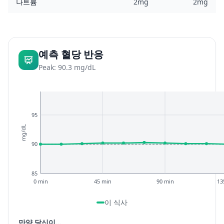
나트륨
2mg
2mg
예측 혈당 반응
Peak: 90.3 mg/dL
95
mg/dL
90
85
0 min
45 min
90 min
13
이 식사
만약 당신이...