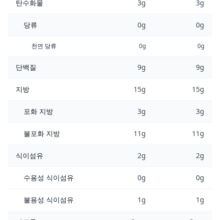
탄수화물
3g
3g
당류
0g
0g
천연 당류
0g
0g
단백질
9g
9g
지방
15g
15g
포화 지방
3g
3g
불포화 지방
11g
11g
식이섬유
2g
2g
수용성 식이섬유
0g
0g
불용성 식이섬유
1g
1g