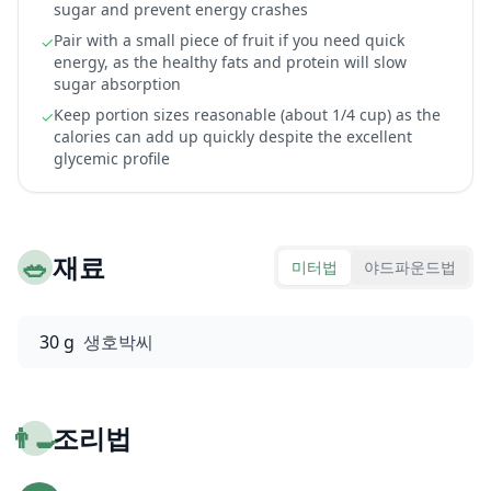
sugar and prevent energy crashes
Pair with a small piece of fruit if you need quick
✓
energy, as the healthy fats and protein will slow
sugar absorption
Keep portion sizes reasonable (about 1/4 cup) as the
✓
calories can add up quickly despite the excellent
glycemic profile
🥗
재료
미터법
야드파운드법
30 g
생호박씨
👨‍🍳
조리법