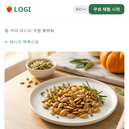
LOGI
KO
무료 체험 시작
홈
/
저GI 레시피
/
구운 호박씨
← 레시피 목록으로