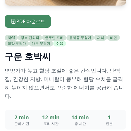
PDF 다운로드
저GI
당뇨 친화적
글루텐 프리
유제품 무첨가
채식
비건
달걀 무첨가
대두 무첨가
쉬움
구운 호박씨
영양가가 높고 혈당 조절에 좋은 간식입니다. 단백
질, 건강한 지방, 미네랄이 풍부해 혈당 수치를 급격
히 높이지 않으면서도 꾸준한 에너지를 공급해 줍니
다.
2 min
12 min
14 min
1
준비 시간
조리 시간
총 시간
인분