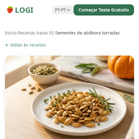
LOGI
PT-PT
Começar Teste Gratuito
Início
/
Receitas baixo IG
/
Sementes de abóbora torradas
← Voltar às receitas