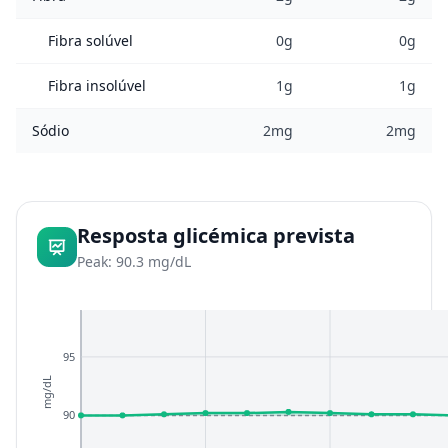
Fibra solúvel
0g
0g
Fibra insolúvel
1g
1g
Sódio
2mg
2mg
Resposta glicémica prevista
Peak: 90.3 mg/dL
95
mg/dL
90