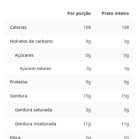
Por porção
Prato inteiro
Calorias
168
168
Hidratos de carbono
3g
3g
Açúcares
0g
0g
Açúcares naturais
0g
0g
Proteína
9g
9g
Gordura
15g
15g
Gordura saturada
3g
3g
Gordura insaturada
11g
11g
Fibra
2g
2g