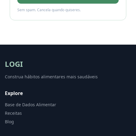
Sem spam. Cancela quando quiseres.
LOGI
Construa hábitos alimentares mais saudáveis
Explore
Base de Dados Alimentar
Receitas
Blog