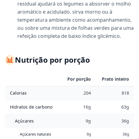
residual ajudará os legumes a absorver o molho
aromático e acidulado. sirva morno ou à
temperatura ambiente como acompanhamento,
ou sobre uma mistura de folhas verdes para uma
refeição completa de baixo índice glicémico.
📊
Nutrição por porção
Por porção
Prato inteiro
Calorias
204
818
Hidratos de carbono
16g
63g
Açúcares
9g
36g
Açúcares naturais
9g
36g