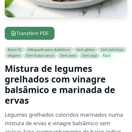
Transferir PDF
Baixo IG
Adequado para diabéticos
Sem glúten
Sem laticínios
Vegano
Sem frutos secos
Sem ovos
Sem soja
Fácil
Mistura de legumes
grelhados com vinagre
balsâmico e marinada de
ervas
Legumes grelhados coloridos marinados numa
mistura de ervas e vinagre balsâmico sem
açúcar. Este acompanhamento de baixo índice