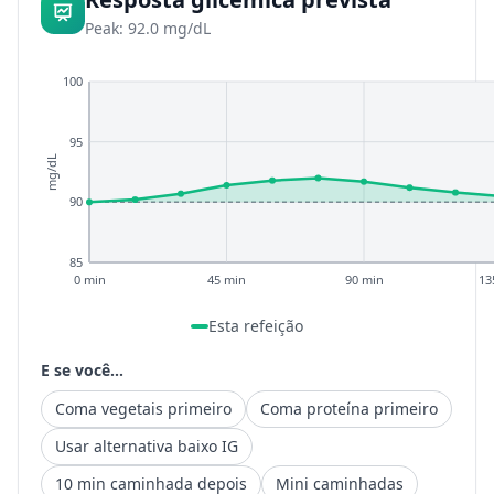
Peak: 92.0 mg/dL
100
95
mg/dL
90
85
0 min
45 min
90 min
13
Esta refeição
E se você...
Coma vegetais primeiro
Coma proteína primeiro
Usar alternativa baixo IG
10 min caminhada depois
Mini caminhadas