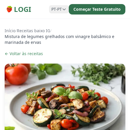
LOGI
PT-PT
Começar Teste Gratuito
Início
/
Receitas baixo IG
/
Mistura de legumes grelhados com vinagre balsâmico e
marinada de ervas
← Voltar às receitas