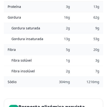
Proteína
3g
13g
Gordura
16g
62g
Gordura saturada
2g
9g
Gordura insaturada
13g
53g
Fibra
5g
20g
Fibra solúvel
1g
3g
Fibra insolúvel
2g
7g
Sódio
304mg
1216mg
Resposta glicémica prevista