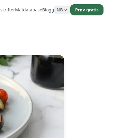
krifter
Matdatabase
Blogg
NB
Prøv gratis