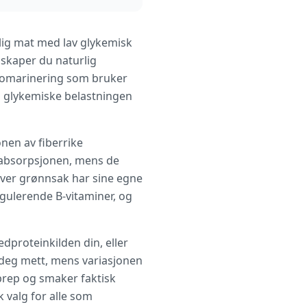
lig mat med lav glykemisk
 skaper du naturlig
micomarinering som bruker
en glykemiske belastningen
nen av fiberrike
seabsorpsjonen, mens de
Hver grønnsak har sine egne
egulerende B-vitaminer, og
dproteinkilden din, eller
e deg mett, mens variasjonen
tprep og smaker faktisk
k valg for alle som