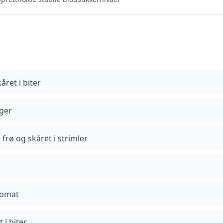
året i biter
nger
 frø og skåret i strimler
tomat
 i biter