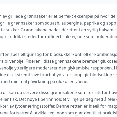
 av grillede grønnsaker er et perfekt eksempel på hvor dei
 grille grønnsaker som squash, aubergine, paprika og sopp
sette sukker. Grønnsakene bades deretter i en syrlig balsa
gret eddik i stedet for raffinert sukker, noe som holder d
ften spesielt gunstig for blodsukkerkontroll er kombinasjo
ra olivenolje. Fiberen i disse grønnsakene bremser gluko
ivenolje ytterligere modererer den glykemiske responsen. 
ine er ekstremt lave i karbohydrater, sopp gir blodsukkerr
n med minimal påvirkning på glukosenivåene.
roll kan du servere disse grønnsakene som forrett før hove
eller fisk. Det høye fiberinnholdet vil hjelpe deg med å føl
spekter av fytoenæringsstoffer. Denne retten er ideell for ma
ne fortsetter å utvikle seg, noe som gjør den til et praktis