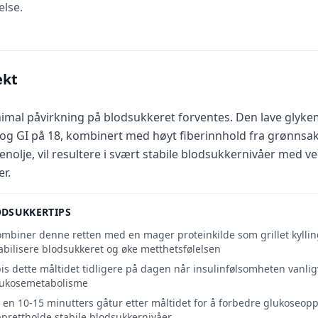
else.
ekt
imal påvirkning på blodsukkeret forventes. Den lave glyke
 og GI på 18, kombinert med høyt fiberinnhold fra grønnsake
venolje, vil resultere i svært stabile blodsukkernivåer med v
er.
ODSUKKERTIPS
mbiner denne retten med en mager proteinkilde som grillet kylling e
abilisere blodsukkeret og øke metthetsfølelsen
is dette måltidet tidligere på dagen når insulinfølsomheten vanlig
lukosemetabolisme
 en 10-15 minutters gåtur etter måltidet for å forbedre glukoseop
prettholde stabile blodsukkernivåer