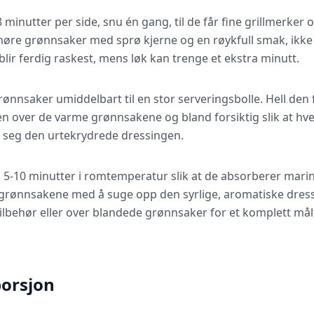
 minutter per side, snu én gang, til de får fine grillmerker o
møre grønnsaker med sprø kjerne og en røykfull smak, ikk
ir ferdig raskest, mens løk kan trenge et ekstra minutt.
grønnsaker umiddelbart til en stor serveringsbolle. Hell den
 over de varme grønnsakene og bland forsiktig slik at hver
ed seg den urtekrydrede dressingen.
i 5-10 minutter i romtemperatur slik at de absorberer mari
 grønnsakene med å suge opp den syrlige, aromatiske dressi
behør eller over blandede grønnsaker for et komplett mål
porsjon