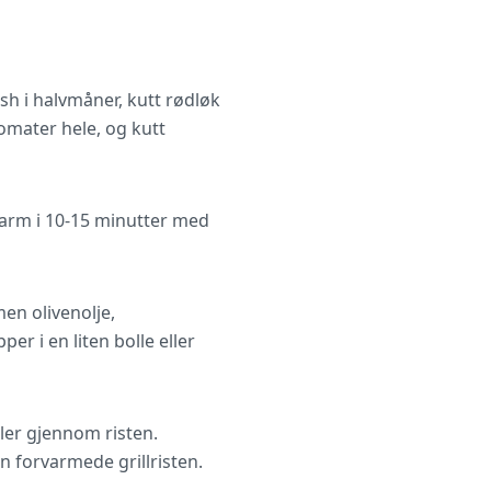
sh i halvmåner, kutt rødløk
tomater hele, og kutt
rvarm i 10-15 minutter med
en olivenolje,
er i en liten bolle eller
ller gjennom risten.
n forvarmede grillristen.