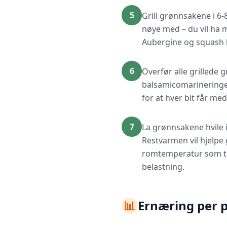
5
Grill grønnsakene i 6-8
nøye med – du vil ha 
Aubergine og squash bl
6
Overfør alle grillede 
balsamicomarineringen
for at hver bit får m
7
La grønnsakene hvile 
Restvarmen vil hjelpe
romtemperatur som til
belastning.
📊
Ernæring per 