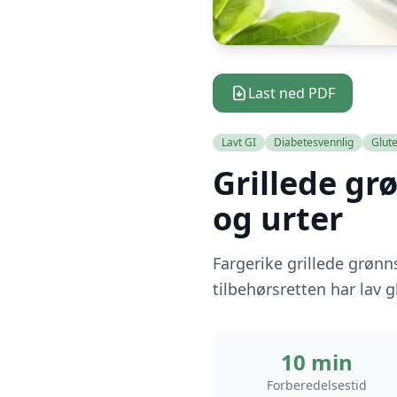
Last ned PDF
Lavt GI
Diabetesvennlig
Glute
Grillede g
og urter
Fargerike grillede grøn
tilbehørsretten har lav g
10 min
Forberedelsestid