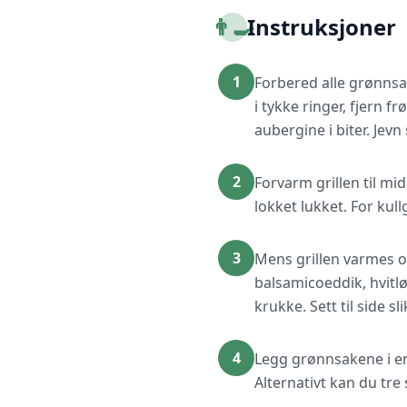
👨‍🍳
Instruksjoner
1
Forbered alle grønnsak
i tykke ringer, fjern f
aubergine i biter. Jevn
2
Forvarm grillen til mi
lokket lukket. For kull
3
Mens grillen varmes o
balsamicoeddik, hvitløk
krukke. Sett til side s
4
Legg grønnsakene i en 
Alternativt kan du tre