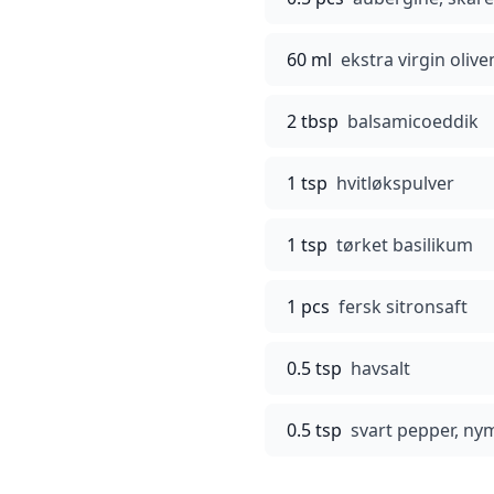
60 ml
ekstra virgin olive
2 tbsp
balsamicoeddik
1 tsp
hvitløkspulver
1 tsp
tørket basilikum
1 pcs
fersk sitronsaft
0.5 tsp
havsalt
0.5 tsp
svart pepper, ny