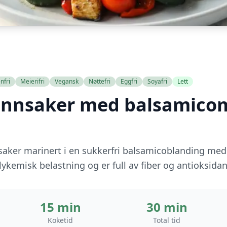
nfri
Meierifri
Vegansk
Nøttefri
Eggfri
Soyafri
Lett
rønnsaker med balsamico
nsaker marinert i en sukkerfri balsamicoblanding med
lykemisk belastning og er full av fiber og antioksidan
15 min
30 min
Koketid
Total tid