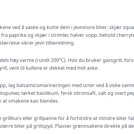
ene ved å vaske og kutte dem i jevnstore biter: skjær squa
rø fra paprika og skjær i strimler, halver sopp, behold cherry
 størrelse sikrer jevn tilberedning.
ddels høy varme (rundt 200°C). Hvis du bruker gassgrill, fo
grill, vent til kullene er dekket med hvit aske.
pp, lag balsamicomarineringen med urter ved å viske samm
spulver, tørket basilikum, fersk sitronsaft, salt og svart pepp
lik at smakene kan blandes.
grillkurv eller grillpanne for å forhindre at mindre biter fa
 større biter på grillspyd. Plasser grønnsakene direkte på de