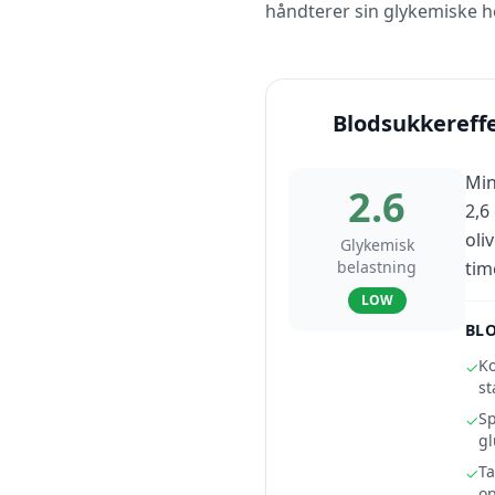
håndterer sin glykemiske h
Blodsukkereff
Min
2.6
2,6
oli
Glykemisk
belastning
tim
LOW
BL
Ko
✓
st
Sp
✓
g
Ta
✓
op