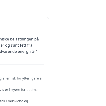
miske belastningen på
r og sunt fett fra
edvarende energi i 3-4
ller fisk for ytterligere å
vis er høyere for optimal
ptak i musklene og