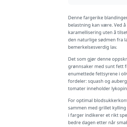
Denne fargerike blandingen
belastning kan være. Ved å
karamellisering uten å til
den naturlige sødmen fra la
bemerkelsesverdig lav.
Det som gjør denne oppskri
grønnsaker med sunt fett f
enumettede fettsyrene i ol
fordeler: squash og auberg
tomater inneholder lykopi
For optimal blodsukkerkont
sammen med grillet kylling 
i farger indikerer et rikt 
bedre dagen etter når smake