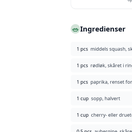
🥗
Ingredienser
1 pcs
middels squash, sk
1 pcs
rødløk, skåret i ri
1 pcs
paprika, renset for
1 cup
sopp, halvert
1 cup
cherry- eller drue
0.5 pcs
aubergine, skåret