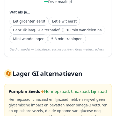
Deze maaltijd
Wat als je...
Eet groenten eerst
Eet eiwit eerst
Gebruik laag-GI alternatief
10 min wandelen na
Mini wandelingen
5-8 min traplopen
Geschat model — individuele reacties variëren. Geen medisch advies.
🔄
Lager GI alternatieven
Pumpkin Seeds
→
Hennepzaad, Chiazaad, Lijnzaad
Hennepzaad, chiazaad en lijnzaad hebben vrijwel geen
glycemische impact en bevatten meer omega-3 vetzuren
en oplosbare vezels, die de opname van glucose nog