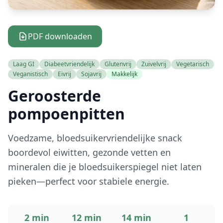
PDF downloaden
Laag GI
Diabeetvriendelijk
Glutenvrij
Zuivelvrij
Vegetarisch
Veganistisch
Eivrij
Sojavrij
Makkelijk
Geroosterde
pompoenpitten
Voedzame, bloedsuikervriendelijke snack
boordevol eiwitten, gezonde vetten en
mineralen die je bloedsuikerspiegel niet laten
pieken—perfect voor stabiele energie.
2 min
12 min
14 min
1