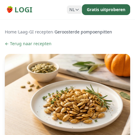
LOGI
NL
Gratis uitproberen
Home
/
Laag-GI recepten
/
Geroosterde pompoenpitten
← Terug naar recepten