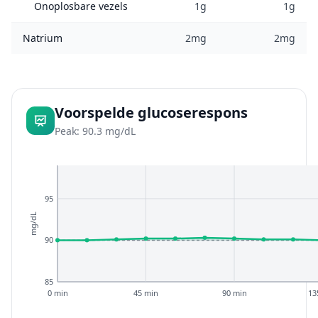
Onoplosbare vezels
1g
1g
Natrium
2mg
2mg
Voorspelde glucoserespons
Peak: 90.3 mg/dL
95
mg/dL
90
85
0 min
45 min
90 min
13