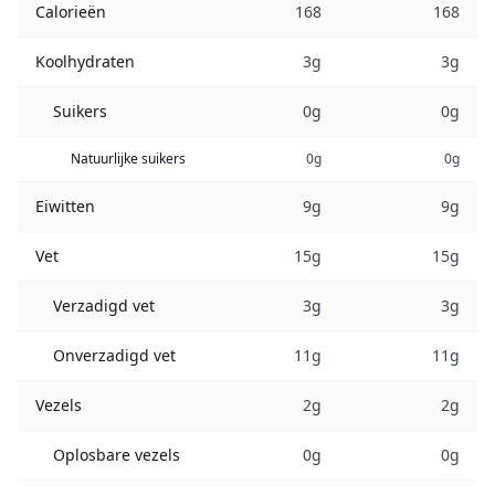
Calorieën
168
168
Koolhydraten
3g
3g
Suikers
0g
0g
Natuurlijke suikers
0g
0g
Eiwitten
9g
9g
Vet
15g
15g
Verzadigd vet
3g
3g
Onverzadigd vet
11g
11g
Vezels
2g
2g
Oplosbare vezels
0g
0g